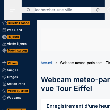
Rechercher
Menu secondaire
Bulletin France
Week-end
15 jours
Alerte 8 jours
Prévi. saison
Accueil
Webcam meteo-paris.com - Tim
Pluies
Nuages
Orages
Webcam meteo-pari
Station Paris
vue Tour Eiffel
Votre quartier
Webcams
Enregistrement d'une heu