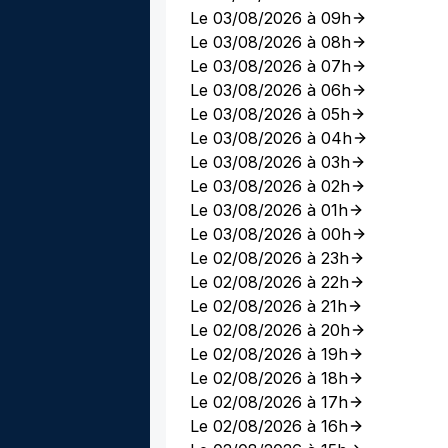
Le 03/08/2026 à 09h
Le 03/08/2026 à 08h
Le 03/08/2026 à 07h
Le 03/08/2026 à 06h
Le 03/08/2026 à 05h
Le 03/08/2026 à 04h
Le 03/08/2026 à 03h
Le 03/08/2026 à 02h
Le 03/08/2026 à 01h
Le 03/08/2026 à 00h
Le 02/08/2026 à 23h
Le 02/08/2026 à 22h
Le 02/08/2026 à 21h
Le 02/08/2026 à 20h
Le 02/08/2026 à 19h
Le 02/08/2026 à 18h
Le 02/08/2026 à 17h
Le 02/08/2026 à 16h