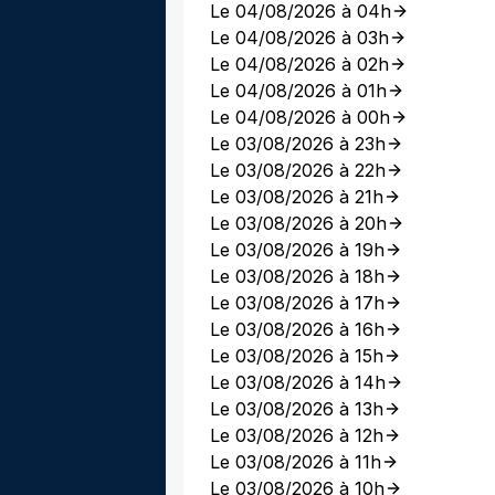
Le 04/08/2026 à 04h
Le 04/08/2026 à 03h
Le 04/08/2026 à 02h
Le 04/08/2026 à 01h
Le 04/08/2026 à 00h
Le 03/08/2026 à 23h
Le 03/08/2026 à 22h
Le 03/08/2026 à 21h
Le 03/08/2026 à 20h
Le 03/08/2026 à 19h
Le 03/08/2026 à 18h
Le 03/08/2026 à 17h
Le 03/08/2026 à 16h
Le 03/08/2026 à 15h
Le 03/08/2026 à 14h
Le 03/08/2026 à 13h
Le 03/08/2026 à 12h
Le 03/08/2026 à 11h
Le 03/08/2026 à 10h