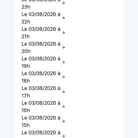
23h
Le 03/08/2026 à
22h
Le 03/08/2026 à
21h
Le 03/08/2026 à
20h
Le 03/08/2026 à
19h
Le 03/08/2026 à
18h
Le 03/08/2026 à
17h
Le 03/08/2026 à
16h
Le 03/08/2026 à
15h
Le 03/08/2026 à