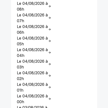
Le 04/08/2026 à
08h
Le 04/08/2026 à
07h
Le 04/08/2026 à
06h
Le 04/08/2026 à
05h
Le 04/08/2026 à
04h
Le 04/08/2026 à
03h
Le 04/08/2026 à
02h
Le 04/08/2026 à
01h
Le 04/08/2026 à
00h
Le 03/08/2026 à