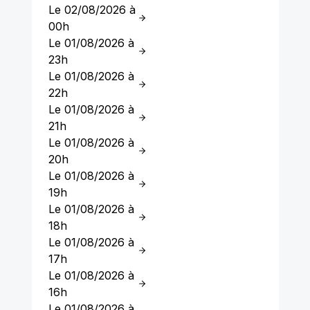
Le 02/08/2026 à
00h
Le 01/08/2026 à
23h
Le 01/08/2026 à
22h
Le 01/08/2026 à
21h
Le 01/08/2026 à
20h
Le 01/08/2026 à
19h
Le 01/08/2026 à
18h
Le 01/08/2026 à
17h
Le 01/08/2026 à
16h
Le 01/08/2026 à