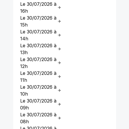
Le 30/07/2026 à
16h
Le 30/07/2026 à
15h
Le 30/07/2026 à
14h
Le 30/07/2026 à
13h
Le 30/07/2026 à
12h
Le 30/07/2026 à
11h
Le 30/07/2026 à
10h
Le 30/07/2026 à
09h
Le 30/07/2026 à
08h
Le 30/07/2026 à