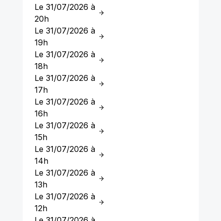
Le 31/07/2026 à
20h
Le 31/07/2026 à
19h
Le 31/07/2026 à
18h
Le 31/07/2026 à
17h
Le 31/07/2026 à
16h
Le 31/07/2026 à
15h
Le 31/07/2026 à
14h
Le 31/07/2026 à
13h
Le 31/07/2026 à
12h
Le 31/07/2026 à