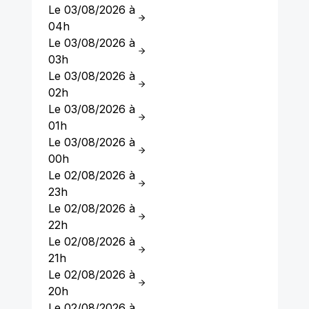
Le 03/08/2026 à
04h
Le 03/08/2026 à
03h
Le 03/08/2026 à
02h
Le 03/08/2026 à
01h
Le 03/08/2026 à
00h
Le 02/08/2026 à
23h
Le 02/08/2026 à
22h
Le 02/08/2026 à
21h
Le 02/08/2026 à
20h
Le 02/08/2026 à