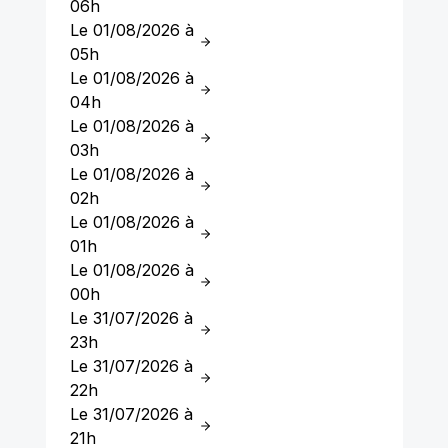
06h
Le 01/08/2026 à
05h
Le 01/08/2026 à
04h
Le 01/08/2026 à
03h
Le 01/08/2026 à
02h
Le 01/08/2026 à
01h
Le 01/08/2026 à
00h
Le 31/07/2026 à
23h
Le 31/07/2026 à
22h
Le 31/07/2026 à
21h