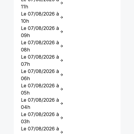
11h
Le 07/08/2026 à
10h
Le 07/08/2026 à
09h
Le 07/08/2026 à
08h
Le 07/08/2026 à
07h
Le 07/08/2026 à
06h
Le 07/08/2026 à
05h
Le 07/08/2026 à
04h
Le 07/08/2026 à
03h
Le 07/08/2026 à