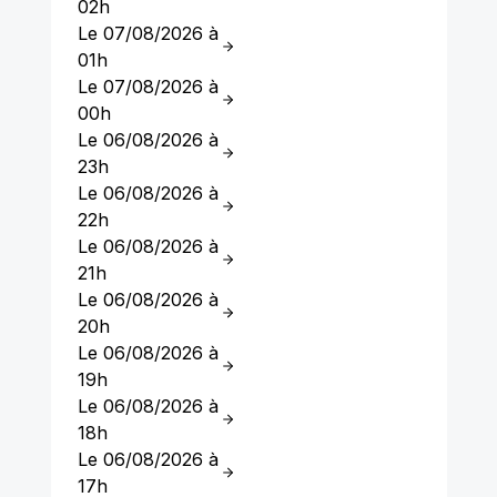
02h
Le 07/08/2026 à
01h
Le 07/08/2026 à
00h
Le 06/08/2026 à
23h
Le 06/08/2026 à
22h
Le 06/08/2026 à
21h
Le 06/08/2026 à
20h
Le 06/08/2026 à
19h
Le 06/08/2026 à
18h
Le 06/08/2026 à
17h