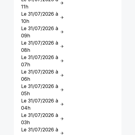
11h
Le 31/07/2026 à
10h
Le 31/07/2026 à
09h
Le 31/07/2026 à
08h
Le 31/07/2026 à
07h
Le 31/07/2026 à
06h
Le 31/07/2026 à
05h
Le 31/07/2026 à
04h
Le 31/07/2026 à
03h
Le 31/07/2026 à