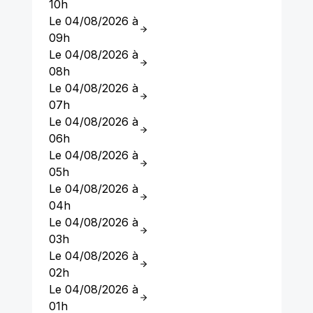
10h
Le 04/08/2026 à
09h
Le 04/08/2026 à
08h
Le 04/08/2026 à
07h
Le 04/08/2026 à
06h
Le 04/08/2026 à
05h
Le 04/08/2026 à
04h
Le 04/08/2026 à
03h
Le 04/08/2026 à
02h
Le 04/08/2026 à
01h