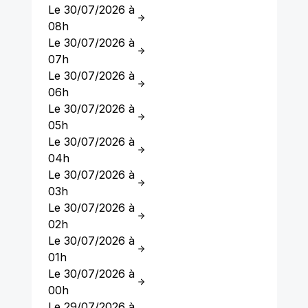
Le 30/07/2026 à
08h
Le 30/07/2026 à
07h
Le 30/07/2026 à
06h
Le 30/07/2026 à
05h
Le 30/07/2026 à
04h
Le 30/07/2026 à
03h
Le 30/07/2026 à
02h
Le 30/07/2026 à
01h
Le 30/07/2026 à
00h
Le 29/07/2026 à