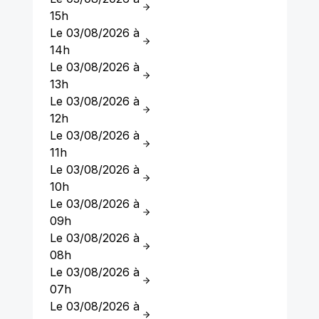
15h
Le 03/08/2026 à
14h
Le 03/08/2026 à
13h
Le 03/08/2026 à
12h
Le 03/08/2026 à
11h
Le 03/08/2026 à
10h
Le 03/08/2026 à
09h
Le 03/08/2026 à
08h
Le 03/08/2026 à
07h
Le 03/08/2026 à