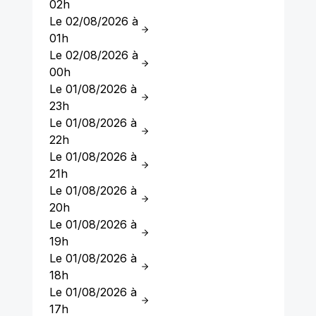
02h
Le 02/08/2026 à
01h
Le 02/08/2026 à
00h
Le 01/08/2026 à
23h
Le 01/08/2026 à
22h
Le 01/08/2026 à
21h
Le 01/08/2026 à
20h
Le 01/08/2026 à
19h
Le 01/08/2026 à
18h
Le 01/08/2026 à
17h