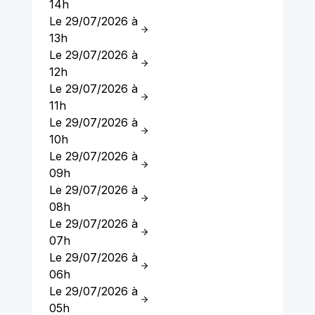
14h
Le 29/07/2026 à
13h
Le 29/07/2026 à
12h
Le 29/07/2026 à
11h
Le 29/07/2026 à
10h
Le 29/07/2026 à
09h
Le 29/07/2026 à
08h
Le 29/07/2026 à
07h
Le 29/07/2026 à
06h
Le 29/07/2026 à
05h