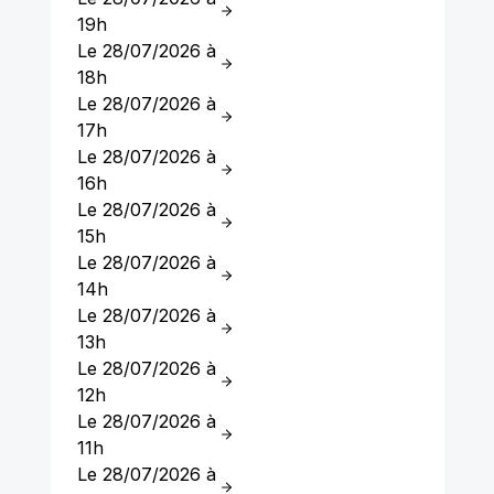
19h
Le 28/07/2026 à
18h
Le 28/07/2026 à
17h
Le 28/07/2026 à
16h
Le 28/07/2026 à
15h
Le 28/07/2026 à
14h
Le 28/07/2026 à
13h
Le 28/07/2026 à
12h
Le 28/07/2026 à
11h
Le 28/07/2026 à