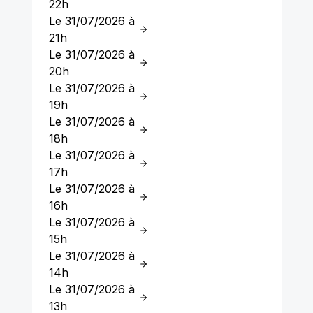
22h
Le 31/07/2026 à
21h
Le 31/07/2026 à
20h
Le 31/07/2026 à
19h
Le 31/07/2026 à
18h
Le 31/07/2026 à
17h
Le 31/07/2026 à
16h
Le 31/07/2026 à
15h
Le 31/07/2026 à
14h
Le 31/07/2026 à
13h