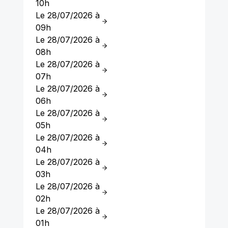
10h
Le 28/07/2026 à
09h
Le 28/07/2026 à
08h
Le 28/07/2026 à
07h
Le 28/07/2026 à
06h
Le 28/07/2026 à
05h
Le 28/07/2026 à
04h
Le 28/07/2026 à
03h
Le 28/07/2026 à
02h
Le 28/07/2026 à
01h