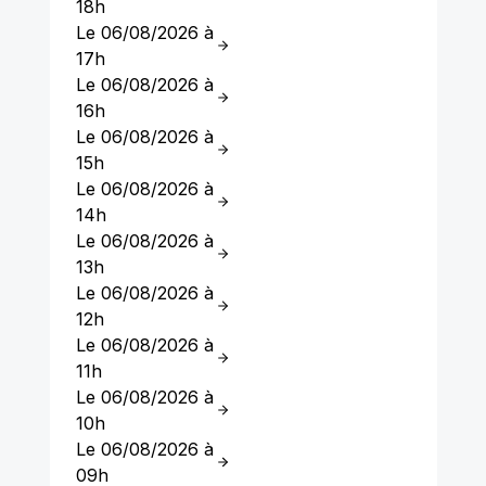
18h
Le 06/08/2026 à
17h
Le 06/08/2026 à
16h
Le 06/08/2026 à
15h
Le 06/08/2026 à
14h
Le 06/08/2026 à
13h
Le 06/08/2026 à
12h
Le 06/08/2026 à
11h
Le 06/08/2026 à
10h
Le 06/08/2026 à
09h