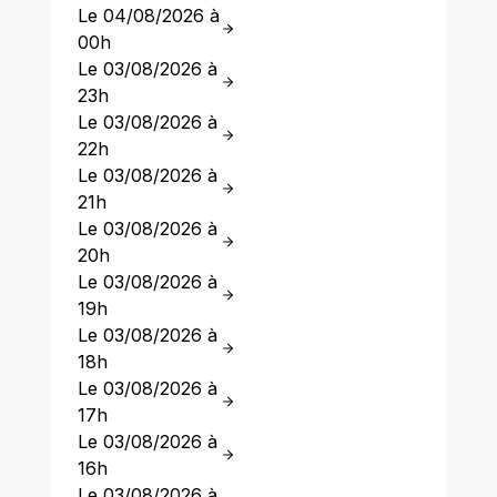
Le 04/08/2026 à
00h
Le 03/08/2026 à
23h
Le 03/08/2026 à
22h
Le 03/08/2026 à
21h
Le 03/08/2026 à
20h
Le 03/08/2026 à
19h
Le 03/08/2026 à
18h
Le 03/08/2026 à
17h
Le 03/08/2026 à
16h
Le 03/08/2026 à