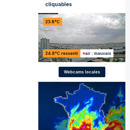
cliquables
23.8°C
24.8°C ressenti
air : mauvais
Webcams locales