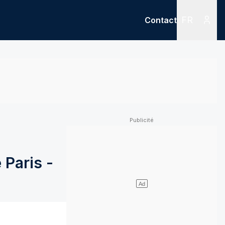
FR
Contact
Menu
Menu des
Paris -