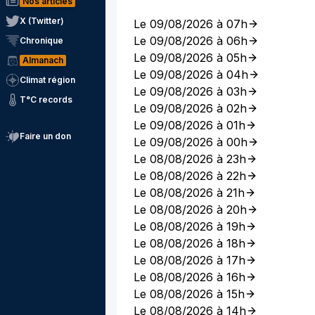
Nos articles
X (Twitter)
Le 09/08/2026 à 07h
Le 09/08/2026 à 06h
Chronique
Le 09/08/2026 à 05h
Almanach
Le 09/08/2026 à 04h
Climat région
Le 09/08/2026 à 03h
T°C records
Le 09/08/2026 à 02h
Le 09/08/2026 à 01h
Faire un don
Le 09/08/2026 à 00h
Le 08/08/2026 à 23h
Le 08/08/2026 à 22h
Le 08/08/2026 à 21h
Le 08/08/2026 à 20h
Le 08/08/2026 à 19h
Le 08/08/2026 à 18h
Le 08/08/2026 à 17h
Le 08/08/2026 à 16h
Le 08/08/2026 à 15h
Le 08/08/2026 à 14h