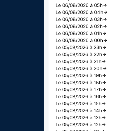
Le 06/08/2026 à 05h
Le 06/08/2026 à 04h
Le 06/08/2026 à 03h
Le 06/08/2026 à 02h
Le 06/08/2026 à 01h
Le 06/08/2026 à 00h
Le 05/08/2026 à 23h
Le 05/08/2026 à 22h
Le 05/08/2026 à 21h
Le 05/08/2026 à 20h
Le 05/08/2026 à 19h
Le 05/08/2026 à 18h
Le 05/08/2026 à 17h
Le 05/08/2026 à 16h
Le 05/08/2026 à 15h
Le 05/08/2026 à 14h
Le 05/08/2026 à 13h
Le 05/08/2026 à 12h