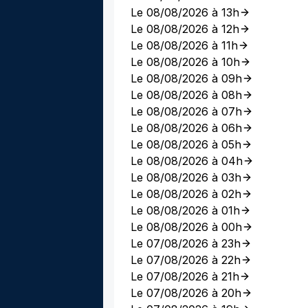
Le 08/08/2026 à 13h
Le 08/08/2026 à 12h
Le 08/08/2026 à 11h
Le 08/08/2026 à 10h
Le 08/08/2026 à 09h
Le 08/08/2026 à 08h
Le 08/08/2026 à 07h
Le 08/08/2026 à 06h
Le 08/08/2026 à 05h
Le 08/08/2026 à 04h
Le 08/08/2026 à 03h
Le 08/08/2026 à 02h
Le 08/08/2026 à 01h
Le 08/08/2026 à 00h
Le 07/08/2026 à 23h
Le 07/08/2026 à 22h
Le 07/08/2026 à 21h
Le 07/08/2026 à 20h