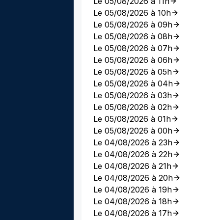
Le 05/08/2026 à 11h
Le 05/08/2026 à 10h
Le 05/08/2026 à 09h
Le 05/08/2026 à 08h
Le 05/08/2026 à 07h
Le 05/08/2026 à 06h
Le 05/08/2026 à 05h
Le 05/08/2026 à 04h
Le 05/08/2026 à 03h
Le 05/08/2026 à 02h
Le 05/08/2026 à 01h
Le 05/08/2026 à 00h
Le 04/08/2026 à 23h
Le 04/08/2026 à 22h
Le 04/08/2026 à 21h
Le 04/08/2026 à 20h
Le 04/08/2026 à 19h
Le 04/08/2026 à 18h
Le 04/08/2026 à 17h