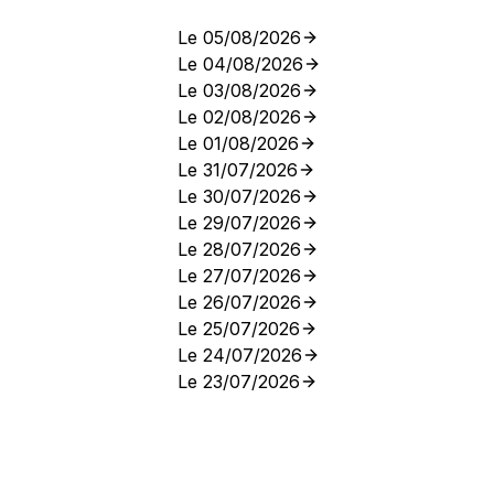
Le 05/08/2026
Le 04/08/2026
Le 03/08/2026
Le 02/08/2026
Le 01/08/2026
Le 31/07/2026
Le 30/07/2026
Le 29/07/2026
Le 28/07/2026
Le 27/07/2026
Le 26/07/2026
Le 25/07/2026
Le 24/07/2026
Le 23/07/2026