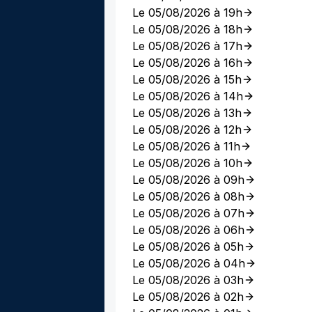
Le 05/08/2026 à 19h
Le 05/08/2026 à 18h
Le 05/08/2026 à 17h
Le 05/08/2026 à 16h
Le 05/08/2026 à 15h
Le 05/08/2026 à 14h
Le 05/08/2026 à 13h
Le 05/08/2026 à 12h
Le 05/08/2026 à 11h
Le 05/08/2026 à 10h
Le 05/08/2026 à 09h
Le 05/08/2026 à 08h
Le 05/08/2026 à 07h
Le 05/08/2026 à 06h
Le 05/08/2026 à 05h
Le 05/08/2026 à 04h
Le 05/08/2026 à 03h
Le 05/08/2026 à 02h