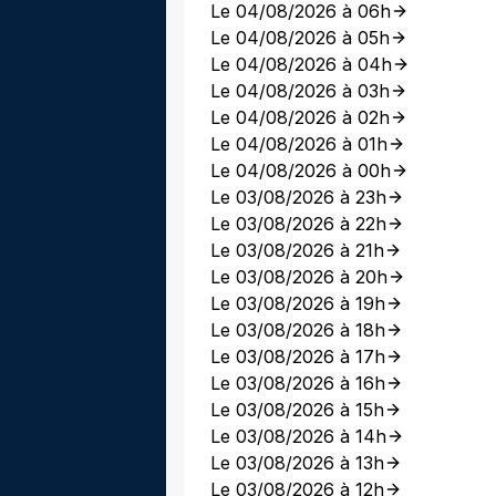
Le 04/08/2026 à 06h
Le 04/08/2026 à 05h
Le 04/08/2026 à 04h
Le 04/08/2026 à 03h
Le 04/08/2026 à 02h
Le 04/08/2026 à 01h
Le 04/08/2026 à 00h
Le 03/08/2026 à 23h
Le 03/08/2026 à 22h
Le 03/08/2026 à 21h
Le 03/08/2026 à 20h
Le 03/08/2026 à 19h
Le 03/08/2026 à 18h
Le 03/08/2026 à 17h
Le 03/08/2026 à 16h
Le 03/08/2026 à 15h
Le 03/08/2026 à 14h
Le 03/08/2026 à 13h
Le 03/08/2026 à 12h