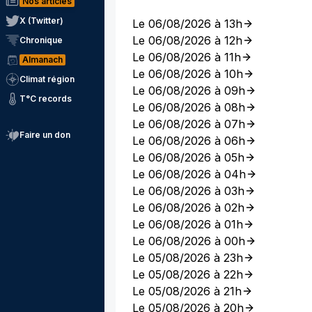
Nos articles
X (Twitter)
Le 06/08/2026 à 13h
Le 06/08/2026 à 12h
Chronique
Le 06/08/2026 à 11h
Almanach
Le 06/08/2026 à 10h
Climat région
Le 06/08/2026 à 09h
T°C records
Le 06/08/2026 à 08h
Le 06/08/2026 à 07h
Faire un don
Le 06/08/2026 à 06h
Le 06/08/2026 à 05h
Le 06/08/2026 à 04h
Le 06/08/2026 à 03h
Le 06/08/2026 à 02h
Le 06/08/2026 à 01h
Le 06/08/2026 à 00h
Le 05/08/2026 à 23h
Le 05/08/2026 à 22h
Le 05/08/2026 à 21h
Le 05/08/2026 à 20h