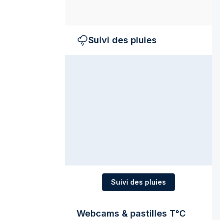
Suivi des pluies
Suivi des pluies
Webcams & pastilles T°C