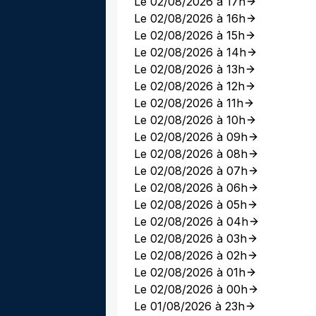
Le 02/08/2026 à 17h
Le 02/08/2026 à 16h
Le 02/08/2026 à 15h
Le 02/08/2026 à 14h
Le 02/08/2026 à 13h
Le 02/08/2026 à 12h
Le 02/08/2026 à 11h
Le 02/08/2026 à 10h
Le 02/08/2026 à 09h
Le 02/08/2026 à 08h
Le 02/08/2026 à 07h
Le 02/08/2026 à 06h
Le 02/08/2026 à 05h
Le 02/08/2026 à 04h
Le 02/08/2026 à 03h
Le 02/08/2026 à 02h
Le 02/08/2026 à 01h
Le 02/08/2026 à 00h
Le 01/08/2026 à 23h