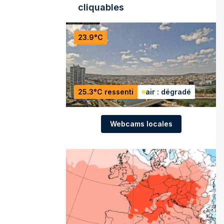
cliquables
23.9°C
25.3°C ressenti
air : dégradé
Webcams locales