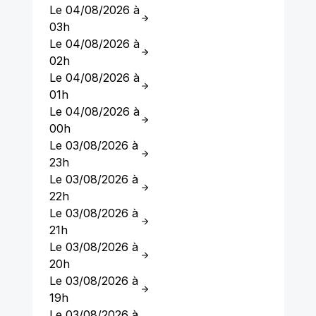
Le 04/08/2026 à
03h
Le 04/08/2026 à
02h
Le 04/08/2026 à
01h
Le 04/08/2026 à
00h
Le 03/08/2026 à
23h
Le 03/08/2026 à
22h
Le 03/08/2026 à
21h
Le 03/08/2026 à
20h
Le 03/08/2026 à
19h
Le 03/08/2026 à