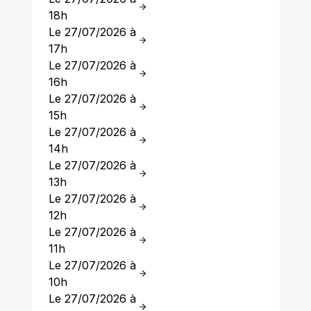
18h
Le 27/07/2026 à
17h
Le 27/07/2026 à
16h
Le 27/07/2026 à
15h
Le 27/07/2026 à
14h
Le 27/07/2026 à
13h
Le 27/07/2026 à
12h
Le 27/07/2026 à
11h
Le 27/07/2026 à
10h
Le 27/07/2026 à