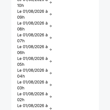
10h
Le 01/08/2026 à
09h
Le 01/08/2026 à
08h
Le 01/08/2026 à
07h
Le 01/08/2026 à
06h
Le 01/08/2026 à
05h
Le 01/08/2026 à
04h
Le 01/08/2026 à
03h
Le 01/08/2026 à
02h
Le 01/08/2026 à