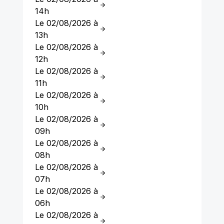
14h
Le 02/08/2026 à
13h
Le 02/08/2026 à
12h
Le 02/08/2026 à
11h
Le 02/08/2026 à
10h
Le 02/08/2026 à
09h
Le 02/08/2026 à
08h
Le 02/08/2026 à
07h
Le 02/08/2026 à
06h
Le 02/08/2026 à