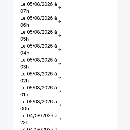
Le 05/08/2026 à
07h
Le 05/08/2026 à
06h
Le 05/08/2026 à
05h
Le 05/08/2026 à
04h
Le 05/08/2026 à
03h
Le 05/08/2026 à
02h
Le 05/08/2026 à
01h
Le 05/08/2026 à
00h
Le 04/08/2026 à
23h
Le 04/08/2026 à