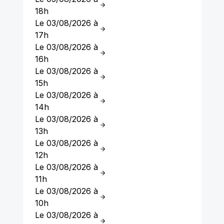
18h
Le 03/08/2026 à
17h
Le 03/08/2026 à
16h
Le 03/08/2026 à
15h
Le 03/08/2026 à
14h
Le 03/08/2026 à
13h
Le 03/08/2026 à
12h
Le 03/08/2026 à
11h
Le 03/08/2026 à
10h
Le 03/08/2026 à