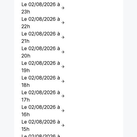
Le 02/08/2026 à
23h
Le 02/08/2026 à
22h
Le 02/08/2026 à
21h
Le 02/08/2026 à
20h
Le 02/08/2026 à
19h
Le 02/08/2026 à
18h
Le 02/08/2026 à
17h
Le 02/08/2026 à
16h
Le 02/08/2026 à
15h
Le 02/08/2026 à