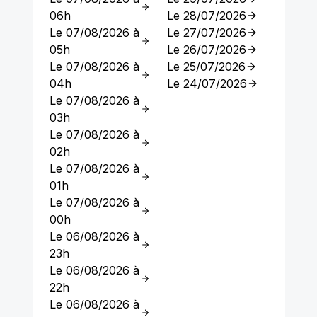
06h
Le 28/07/2026
Le 07/08/2026 à
Le 27/07/2026
05h
Le 26/07/2026
Le 07/08/2026 à
Le 25/07/2026
04h
Le 24/07/2026
Le 07/08/2026 à
03h
Le 07/08/2026 à
02h
Le 07/08/2026 à
01h
Le 07/08/2026 à
00h
Le 06/08/2026 à
23h
Le 06/08/2026 à
22h
Le 06/08/2026 à