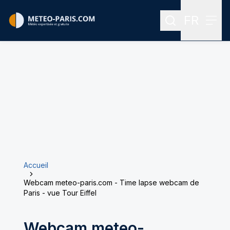
FR
Rechercher
Menu
Menu des
Accueil
Webcam meteo-paris.com - Time lapse webcam de
Paris - vue Tour Eiffel
Webcam meteo-