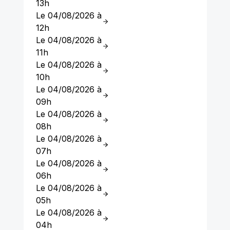
13h
Le 04/08/2026 à
12h
Le 04/08/2026 à
11h
Le 04/08/2026 à
10h
Le 04/08/2026 à
09h
Le 04/08/2026 à
08h
Le 04/08/2026 à
07h
Le 04/08/2026 à
06h
Le 04/08/2026 à
05h
Le 04/08/2026 à
04h