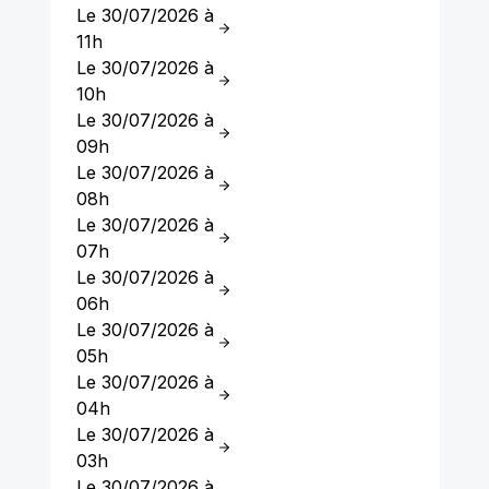
Le 30/07/2026 à
11h
Le 30/07/2026 à
10h
Le 30/07/2026 à
09h
Le 30/07/2026 à
08h
Le 30/07/2026 à
07h
Le 30/07/2026 à
06h
Le 30/07/2026 à
05h
Le 30/07/2026 à
04h
Le 30/07/2026 à
03h
Le 30/07/2026 à