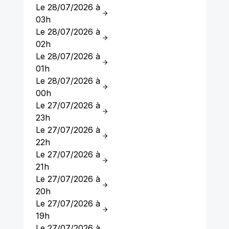
Le 28/07/2026 à
03h
Le 28/07/2026 à
02h
Le 28/07/2026 à
01h
Le 28/07/2026 à
00h
Le 27/07/2026 à
23h
Le 27/07/2026 à
22h
Le 27/07/2026 à
21h
Le 27/07/2026 à
20h
Le 27/07/2026 à
19h
Le 27/07/2026 à