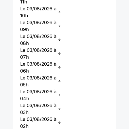
11h
Le 03/08/2026 à
10h
Le 03/08/2026 à
09h
Le 03/08/2026 à
08h
Le 03/08/2026 à
07h
Le 03/08/2026 à
06h
Le 03/08/2026 à
05h
Le 03/08/2026 à
04h
Le 03/08/2026 à
03h
Le 03/08/2026 à
02h