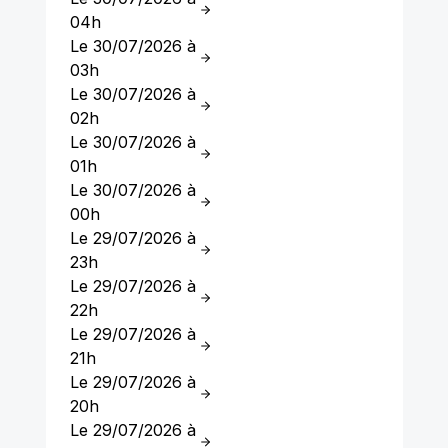
04h
Le 30/07/2026 à
03h
Le 30/07/2026 à
02h
Le 30/07/2026 à
01h
Le 30/07/2026 à
00h
Le 29/07/2026 à
23h
Le 29/07/2026 à
22h
Le 29/07/2026 à
21h
Le 29/07/2026 à
20h
Le 29/07/2026 à