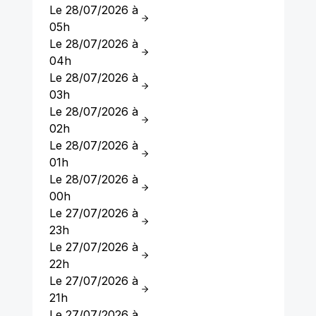
Le 28/07/2026 à
05h
Le 28/07/2026 à
04h
Le 28/07/2026 à
03h
Le 28/07/2026 à
02h
Le 28/07/2026 à
01h
Le 28/07/2026 à
00h
Le 27/07/2026 à
23h
Le 27/07/2026 à
22h
Le 27/07/2026 à
21h
Le 27/07/2026 à