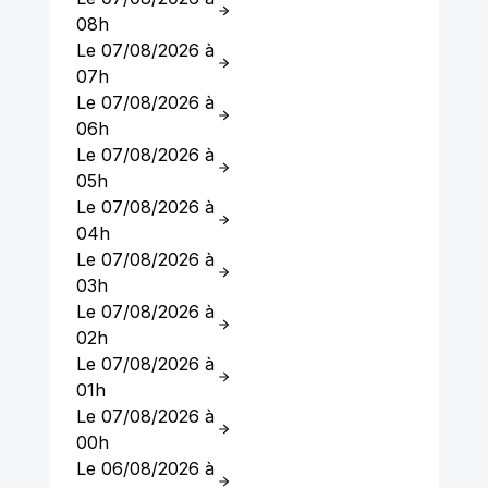
08h
Le 07/08/2026 à
07h
Le 07/08/2026 à
06h
Le 07/08/2026 à
05h
Le 07/08/2026 à
04h
Le 07/08/2026 à
03h
Le 07/08/2026 à
02h
Le 07/08/2026 à
01h
Le 07/08/2026 à
00h
Le 06/08/2026 à