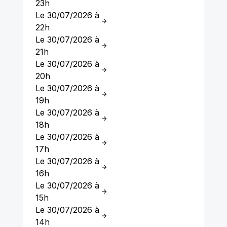
23h
Le 30/07/2026 à
22h
Le 30/07/2026 à
21h
Le 30/07/2026 à
20h
Le 30/07/2026 à
19h
Le 30/07/2026 à
18h
Le 30/07/2026 à
17h
Le 30/07/2026 à
16h
Le 30/07/2026 à
15h
Le 30/07/2026 à
14h