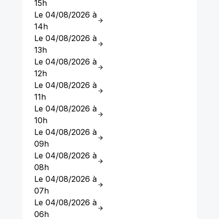
15h
Le 04/08/2026 à
14h
Le 04/08/2026 à
13h
Le 04/08/2026 à
12h
Le 04/08/2026 à
11h
Le 04/08/2026 à
10h
Le 04/08/2026 à
09h
Le 04/08/2026 à
08h
Le 04/08/2026 à
07h
Le 04/08/2026 à
06h