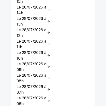
15h
Le 28/07/2026 à
14h
Le 28/07/2026 à
13h
Le 28/07/2026 à
12h
Le 28/07/2026 à
11h
Le 28/07/2026 à
10h
Le 28/07/2026 à
09h
Le 28/07/2026 à
08h
Le 28/07/2026 à
07h
Le 28/07/2026 à
06h