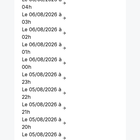
04h
Le 06/08/2026 à
03h
Le 06/08/2026 à
02h
Le 06/08/2026 à
01h
Le 06/08/2026 à
00h
Le 05/08/2026 à
23h
Le 05/08/2026 à
22h
Le 05/08/2026 à
21h
Le 05/08/2026 à
20h
Le 05/08/2026 à