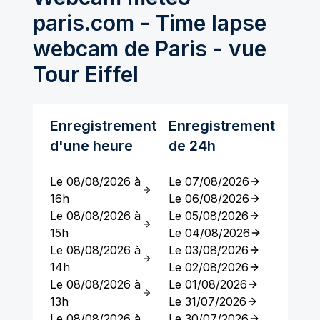
paris.com - Time lapse
webcam de Paris - vue
Tour Eiffel
Enregistrement
Enregistrement
d'une heure
de 24h
Le 08/08/2026 à
Le 07/08/2026
16h
Le 06/08/2026
Le 08/08/2026 à
Le 05/08/2026
15h
Le 04/08/2026
Le 08/08/2026 à
Le 03/08/2026
14h
Le 02/08/2026
Le 08/08/2026 à
Le 01/08/2026
13h
Le 31/07/2026
Le 08/08/2026 à
Le 30/07/2026