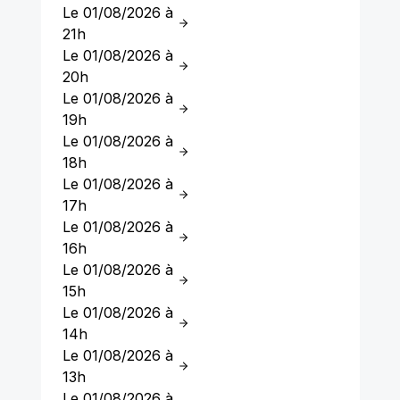
Le 01/08/2026 à
21h
Le 01/08/2026 à
20h
Le 01/08/2026 à
19h
Le 01/08/2026 à
18h
Le 01/08/2026 à
17h
Le 01/08/2026 à
16h
Le 01/08/2026 à
15h
Le 01/08/2026 à
14h
Le 01/08/2026 à
13h
Le 01/08/2026 à