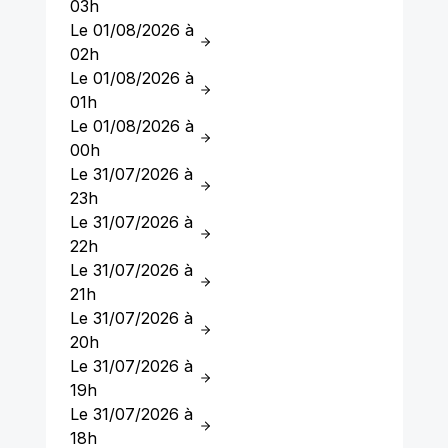
03h
Le 01/08/2026 à
02h
Le 01/08/2026 à
01h
Le 01/08/2026 à
00h
Le 31/07/2026 à
23h
Le 31/07/2026 à
22h
Le 31/07/2026 à
21h
Le 31/07/2026 à
20h
Le 31/07/2026 à
19h
Le 31/07/2026 à
18h