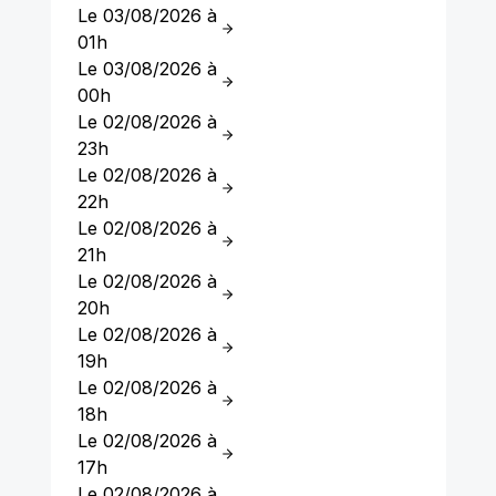
Le 03/08/2026 à
01h
Le 03/08/2026 à
00h
Le 02/08/2026 à
23h
Le 02/08/2026 à
22h
Le 02/08/2026 à
21h
Le 02/08/2026 à
20h
Le 02/08/2026 à
19h
Le 02/08/2026 à
18h
Le 02/08/2026 à
17h
Le 02/08/2026 à