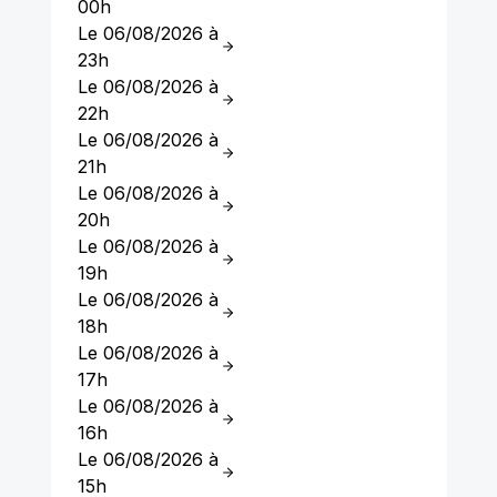
00h
Le 06/08/2026 à
23h
Le 06/08/2026 à
22h
Le 06/08/2026 à
21h
Le 06/08/2026 à
20h
Le 06/08/2026 à
19h
Le 06/08/2026 à
18h
Le 06/08/2026 à
17h
Le 06/08/2026 à
16h
Le 06/08/2026 à
15h