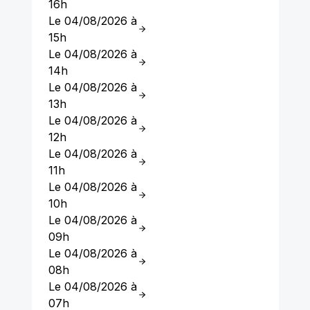
16h
Le 04/08/2026 à
15h
Le 04/08/2026 à
14h
Le 04/08/2026 à
13h
Le 04/08/2026 à
12h
Le 04/08/2026 à
11h
Le 04/08/2026 à
10h
Le 04/08/2026 à
09h
Le 04/08/2026 à
08h
Le 04/08/2026 à
07h