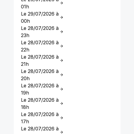
01h
Le 29/07/2026 à
00h
Le 28/07/2026 à
23h
Le 28/07/2026 à
22h
Le 28/07/2026 à
21h
Le 28/07/2026 à
20h
Le 28/07/2026 à
19h
Le 28/07/2026 à
18h
Le 28/07/2026 à
17h
Le 28/07/2026 à