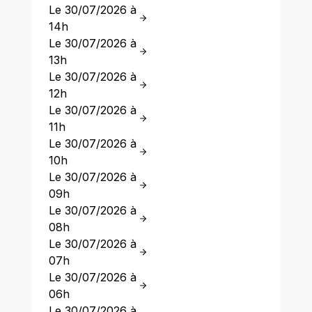
Le 30/07/2026 à
14h
Le 30/07/2026 à
13h
Le 30/07/2026 à
12h
Le 30/07/2026 à
11h
Le 30/07/2026 à
10h
Le 30/07/2026 à
09h
Le 30/07/2026 à
08h
Le 30/07/2026 à
07h
Le 30/07/2026 à
06h
Le 30/07/2026 à