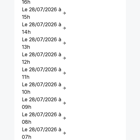
16h
Le 28/07/2026 à
15h
Le 28/07/2026 à
14h
Le 28/07/2026 à
13h
Le 28/07/2026 à
12h
Le 28/07/2026 à
11h
Le 28/07/2026 à
10h
Le 28/07/2026 à
09h
Le 28/07/2026 à
08h
Le 28/07/2026 à
07h