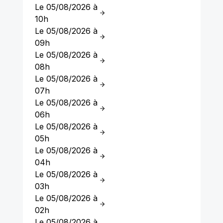
Le 05/08/2026 à
10h
Le 05/08/2026 à
09h
Le 05/08/2026 à
08h
Le 05/08/2026 à
07h
Le 05/08/2026 à
06h
Le 05/08/2026 à
05h
Le 05/08/2026 à
04h
Le 05/08/2026 à
03h
Le 05/08/2026 à
02h
Le 05/08/2026 à