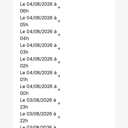
Le 04/08/2026 à
06h
Le 04/08/2026 à
05h
Le 04/08/2026 à
04h
Le 04/08/2026 à
03h
Le 04/08/2026 à
02h
Le 04/08/2026 à
01h
Le 04/08/2026 à
00h
Le 03/08/2026 à
23h
Le 03/08/2026 à
22h
Le 03/08/2026 à