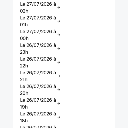
Le 27/07/2026 à
02h
Le 27/07/2026 à
01h
Le 27/07/2026 à
00h
Le 26/07/2026 à
23h
Le 26/07/2026 à
22h
Le 26/07/2026 à
21h
Le 26/07/2026 à
20h
Le 26/07/2026 à
19h
Le 26/07/2026 à
18h
Le 26/07/2026 à