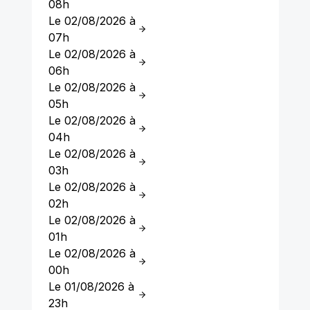
08h
Le 02/08/2026 à
07h
Le 02/08/2026 à
06h
Le 02/08/2026 à
05h
Le 02/08/2026 à
04h
Le 02/08/2026 à
03h
Le 02/08/2026 à
02h
Le 02/08/2026 à
01h
Le 02/08/2026 à
00h
Le 01/08/2026 à
23h