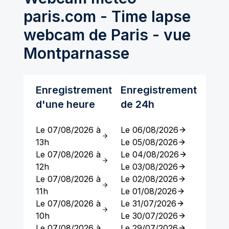
paris.com - Time lapse
webcam de Paris - vue
Montparnasse
Enregistrement
Enregistrement
d'une heure
de 24h
Le 07/08/2026 à
Le 06/08/2026
13h
Le 05/08/2026
Le 07/08/2026 à
Le 04/08/2026
12h
Le 03/08/2026
Le 07/08/2026 à
Le 02/08/2026
11h
Le 01/08/2026
Le 07/08/2026 à
Le 31/07/2026
10h
Le 30/07/2026
Le 07/08/2026 à
Le 29/07/2026