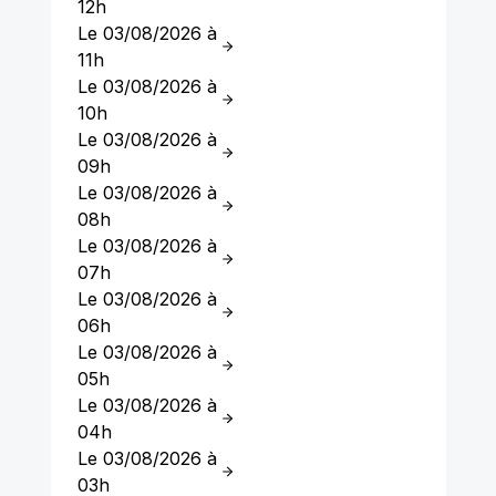
12h
Le 03/08/2026 à
11h
Le 03/08/2026 à
10h
Le 03/08/2026 à
09h
Le 03/08/2026 à
08h
Le 03/08/2026 à
07h
Le 03/08/2026 à
06h
Le 03/08/2026 à
05h
Le 03/08/2026 à
04h
Le 03/08/2026 à
03h