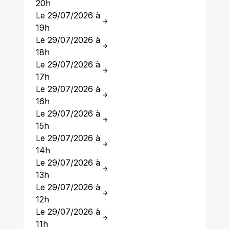
20h
Le 29/07/2026 à
19h
Le 29/07/2026 à
18h
Le 29/07/2026 à
17h
Le 29/07/2026 à
16h
Le 29/07/2026 à
15h
Le 29/07/2026 à
14h
Le 29/07/2026 à
13h
Le 29/07/2026 à
12h
Le 29/07/2026 à
11h