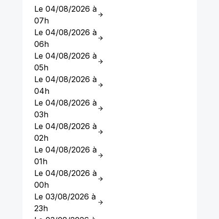
Le 04/08/2026 à
07h
Le 04/08/2026 à
06h
Le 04/08/2026 à
05h
Le 04/08/2026 à
04h
Le 04/08/2026 à
03h
Le 04/08/2026 à
02h
Le 04/08/2026 à
01h
Le 04/08/2026 à
00h
Le 03/08/2026 à
23h