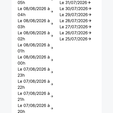
05h
Le 31/07/2026
Le 08/08/2026 à
Le 30/07/2026
04h
Le 29/07/2026
Le 08/08/2026 à
Le 28/07/2026
03h
Le 27/07/2026
Le 08/08/2026 à
Le 26/07/2026
02h
Le 25/07/2026
Le 08/08/2026 à
01h
Le 08/08/2026 à
00h
Le 07/08/2026 à
23h
Le 07/08/2026 à
22h
Le 07/08/2026 à
21h
Le 07/08/2026 à
20h