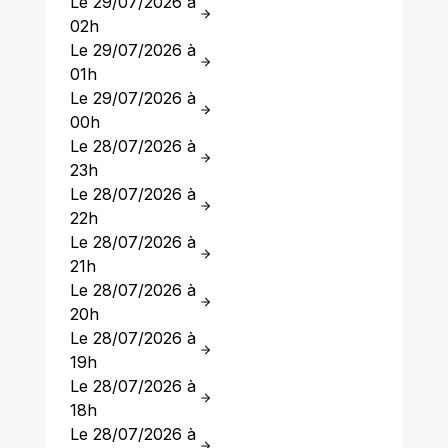
Le 29/07/2026 à
02h
Le 29/07/2026 à
01h
Le 29/07/2026 à
00h
Le 28/07/2026 à
23h
Le 28/07/2026 à
22h
Le 28/07/2026 à
21h
Le 28/07/2026 à
20h
Le 28/07/2026 à
19h
Le 28/07/2026 à
18h
Le 28/07/2026 à