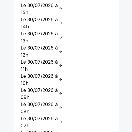
Le 30/07/2026 à
15h
Le 30/07/2026 à
14h
Le 30/07/2026 à
13h
Le 30/07/2026 à
12h
Le 30/07/2026 à
11h
Le 30/07/2026 à
10h
Le 30/07/2026 à
09h
Le 30/07/2026 à
08h
Le 30/07/2026 à
07h