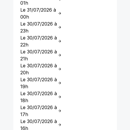
01h
Le 31/07/2026 à
00h
Le 30/07/2026 à
23h
Le 30/07/2026 à
22h
Le 30/07/2026 à
21h
Le 30/07/2026 à
20h
Le 30/07/2026 à
19h
Le 30/07/2026 à
18h
Le 30/07/2026 à
17h
Le 30/07/2026 à
16h