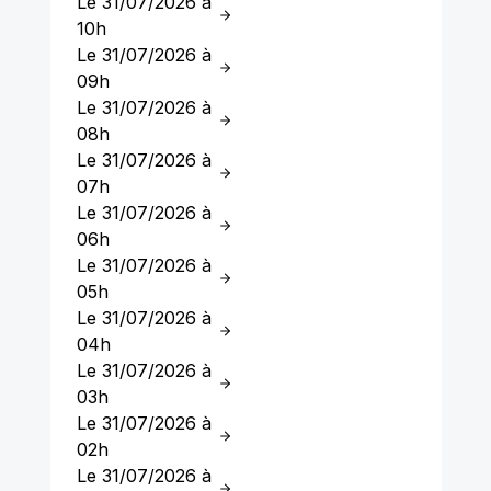
Le 31/07/2026 à
10h
Le 31/07/2026 à
09h
Le 31/07/2026 à
08h
Le 31/07/2026 à
07h
Le 31/07/2026 à
06h
Le 31/07/2026 à
05h
Le 31/07/2026 à
04h
Le 31/07/2026 à
03h
Le 31/07/2026 à
02h
Le 31/07/2026 à