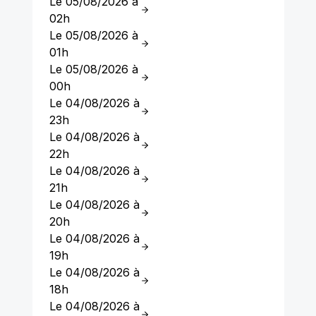
Le 05/08/2026 à
02h
Le 05/08/2026 à
01h
Le 05/08/2026 à
00h
Le 04/08/2026 à
23h
Le 04/08/2026 à
22h
Le 04/08/2026 à
21h
Le 04/08/2026 à
20h
Le 04/08/2026 à
19h
Le 04/08/2026 à
18h
Le 04/08/2026 à