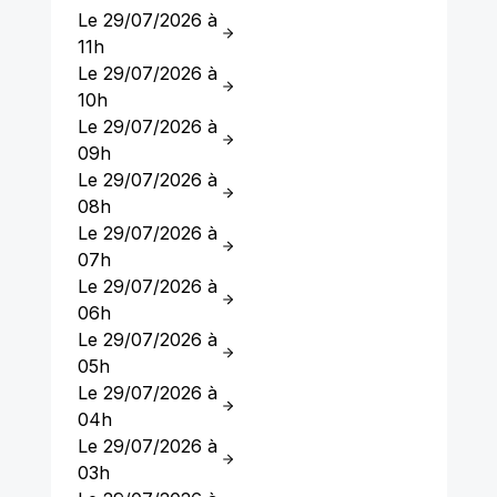
Le 29/07/2026 à
11h
Le 29/07/2026 à
10h
Le 29/07/2026 à
09h
Le 29/07/2026 à
08h
Le 29/07/2026 à
07h
Le 29/07/2026 à
06h
Le 29/07/2026 à
05h
Le 29/07/2026 à
04h
Le 29/07/2026 à
03h