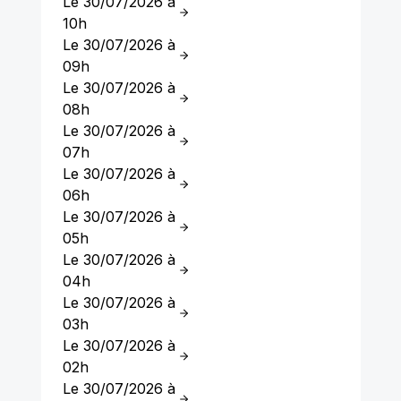
Le 30/07/2026 à
10h
Le 30/07/2026 à
09h
Le 30/07/2026 à
08h
Le 30/07/2026 à
07h
Le 30/07/2026 à
06h
Le 30/07/2026 à
05h
Le 30/07/2026 à
04h
Le 30/07/2026 à
03h
Le 30/07/2026 à
02h
Le 30/07/2026 à