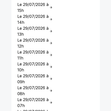
Le 29/07/2026 à
15h
Le 29/07/2026 à
14h
Le 29/07/2026 à
13h
Le 29/07/2026 à
12h
Le 29/07/2026 à
11h
Le 29/07/2026 à
10h
Le 29/07/2026 à
09h
Le 29/07/2026 à
08h
Le 29/07/2026 à
07h