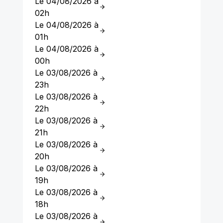
Le 04/08/2026 à
02h
Le 04/08/2026 à
01h
Le 04/08/2026 à
00h
Le 03/08/2026 à
23h
Le 03/08/2026 à
22h
Le 03/08/2026 à
21h
Le 03/08/2026 à
20h
Le 03/08/2026 à
19h
Le 03/08/2026 à
18h
Le 03/08/2026 à