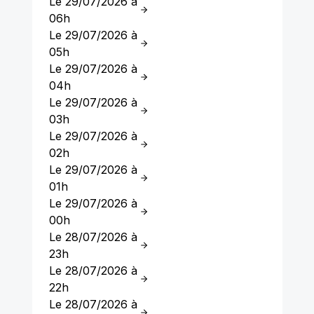
Le 29/07/2026 à
06h
Le 29/07/2026 à
05h
Le 29/07/2026 à
04h
Le 29/07/2026 à
03h
Le 29/07/2026 à
02h
Le 29/07/2026 à
01h
Le 29/07/2026 à
00h
Le 28/07/2026 à
23h
Le 28/07/2026 à
22h
Le 28/07/2026 à