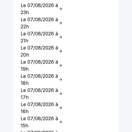
Le 07/08/2026 à
23h
Le 07/08/2026 à
22h
Le 07/08/2026 à
21h
Le 07/08/2026 à
20h
Le 07/08/2026 à
19h
Le 07/08/2026 à
18h
Le 07/08/2026 à
17h
Le 07/08/2026 à
16h
Le 07/08/2026 à
15h