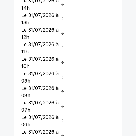
Le 31/07/2026 à
14h
Le 31/07/2026 à
13h
Le 31/07/2026 à
12h
Le 31/07/2026 à
11h
Le 31/07/2026 à
10h
Le 31/07/2026 à
09h
Le 31/07/2026 à
08h
Le 31/07/2026 à
07h
Le 31/07/2026 à
06h
Le 31/07/2026 à