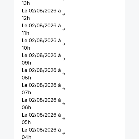
13h
Le 02/08/2026 à
12h
Le 02/08/2026 à
11h
Le 02/08/2026 à
10h
Le 02/08/2026 à
09h
Le 02/08/2026 à
08h
Le 02/08/2026 à
07h
Le 02/08/2026 à
06h
Le 02/08/2026 à
05h
Le 02/08/2026 à
04h