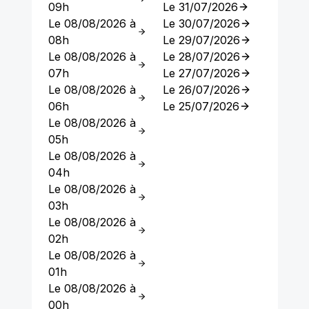
09h
Le 31/07/2026
Le 08/08/2026 à
Le 30/07/2026
08h
Le 29/07/2026
Le 08/08/2026 à
Le 28/07/2026
07h
Le 27/07/2026
Le 08/08/2026 à
Le 26/07/2026
06h
Le 25/07/2026
Le 08/08/2026 à
05h
Le 08/08/2026 à
04h
Le 08/08/2026 à
03h
Le 08/08/2026 à
02h
Le 08/08/2026 à
01h
Le 08/08/2026 à
00h