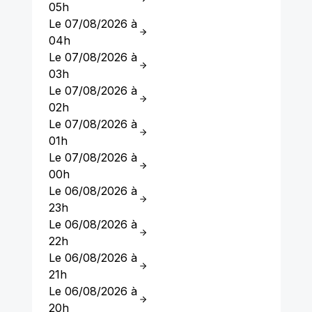
05h
Le 07/08/2026 à
04h
Le 07/08/2026 à
03h
Le 07/08/2026 à
02h
Le 07/08/2026 à
01h
Le 07/08/2026 à
00h
Le 06/08/2026 à
23h
Le 06/08/2026 à
22h
Le 06/08/2026 à
21h
Le 06/08/2026 à
20h