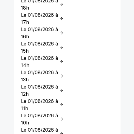
Le 01/08/2026 à
18h
Le 01/08/2026 à
17h
Le 01/08/2026 à
16h
Le 01/08/2026 à
15h
Le 01/08/2026 à
14h
Le 01/08/2026 à
13h
Le 01/08/2026 à
12h
Le 01/08/2026 à
11h
Le 01/08/2026 à
10h
Le 01/08/2026 à