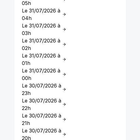
05h
Le 31/07/2026 à
04h
Le 31/07/2026 à
03h
Le 31/07/2026 à
02h
Le 31/07/2026 à
01h
Le 31/07/2026 à
00h
Le 30/07/2026 à
23h
Le 30/07/2026 à
22h
Le 30/07/2026 à
21h
Le 30/07/2026 à
20h