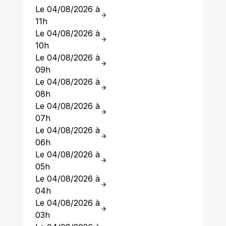
Le 04/08/2026 à
11h
Le 04/08/2026 à
10h
Le 04/08/2026 à
09h
Le 04/08/2026 à
08h
Le 04/08/2026 à
07h
Le 04/08/2026 à
06h
Le 04/08/2026 à
05h
Le 04/08/2026 à
04h
Le 04/08/2026 à
03h