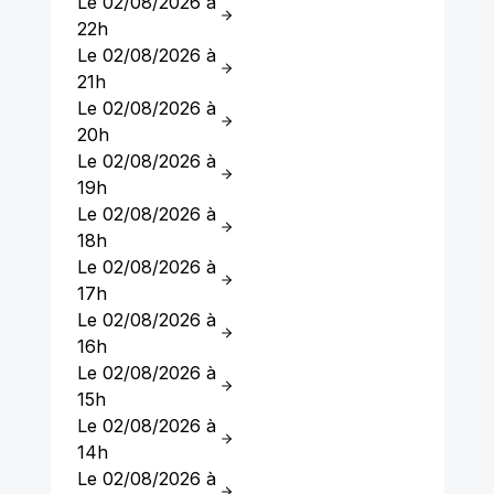
Le 02/08/2026 à
22h
Le 02/08/2026 à
21h
Le 02/08/2026 à
20h
Le 02/08/2026 à
19h
Le 02/08/2026 à
18h
Le 02/08/2026 à
17h
Le 02/08/2026 à
16h
Le 02/08/2026 à
15h
Le 02/08/2026 à
14h
Le 02/08/2026 à