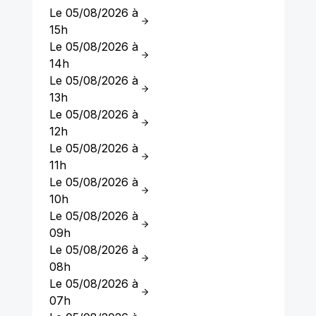
Le 05/08/2026 à
15h
Le 05/08/2026 à
14h
Le 05/08/2026 à
13h
Le 05/08/2026 à
12h
Le 05/08/2026 à
11h
Le 05/08/2026 à
10h
Le 05/08/2026 à
09h
Le 05/08/2026 à
08h
Le 05/08/2026 à
07h