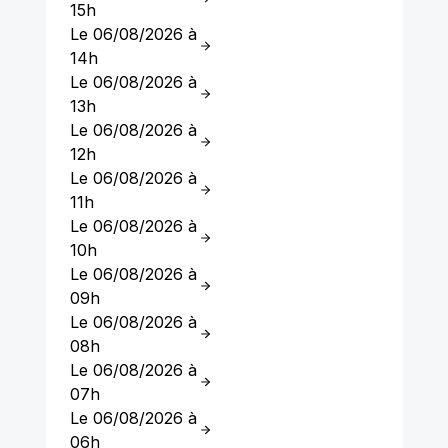
15h
Le 06/08/2026 à
14h
Le 06/08/2026 à
13h
Le 06/08/2026 à
12h
Le 06/08/2026 à
11h
Le 06/08/2026 à
10h
Le 06/08/2026 à
09h
Le 06/08/2026 à
08h
Le 06/08/2026 à
07h
Le 06/08/2026 à
06h