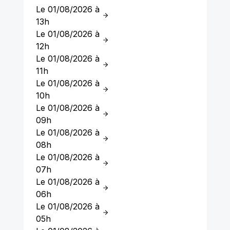
Le 01/08/2026 à
13h
Le 01/08/2026 à
12h
Le 01/08/2026 à
11h
Le 01/08/2026 à
10h
Le 01/08/2026 à
09h
Le 01/08/2026 à
08h
Le 01/08/2026 à
07h
Le 01/08/2026 à
06h
Le 01/08/2026 à
05h