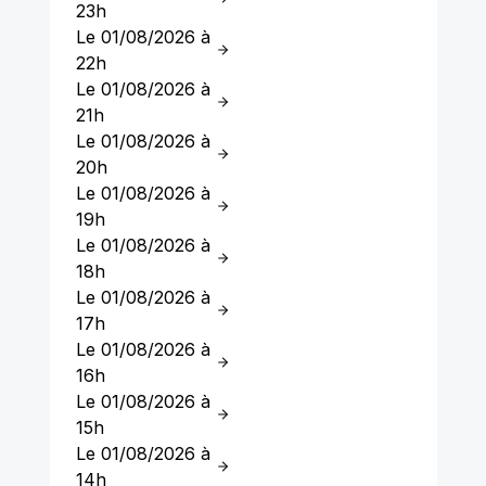
23h
Le 01/08/2026 à
22h
Le 01/08/2026 à
21h
Le 01/08/2026 à
20h
Le 01/08/2026 à
19h
Le 01/08/2026 à
18h
Le 01/08/2026 à
17h
Le 01/08/2026 à
16h
Le 01/08/2026 à
15h
Le 01/08/2026 à
14h