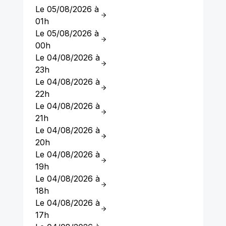
Le 05/08/2026 à
01h
Le 05/08/2026 à
00h
Le 04/08/2026 à
23h
Le 04/08/2026 à
22h
Le 04/08/2026 à
21h
Le 04/08/2026 à
20h
Le 04/08/2026 à
19h
Le 04/08/2026 à
18h
Le 04/08/2026 à
17h