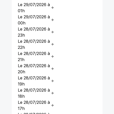
Le 29/07/2026 à
01h
Le 29/07/2026 à
00h
Le 28/07/2026 à
23h
Le 28/07/2026 à
22h
Le 28/07/2026 à
21h
Le 28/07/2026 à
20h
Le 28/07/2026 à
19h
Le 28/07/2026 à
18h
Le 28/07/2026 à
17h