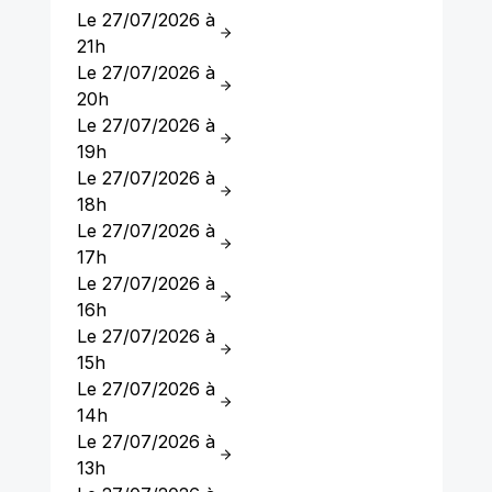
Le 27/07/2026 à
21h
Le 27/07/2026 à
20h
Le 27/07/2026 à
19h
Le 27/07/2026 à
18h
Le 27/07/2026 à
17h
Le 27/07/2026 à
16h
Le 27/07/2026 à
15h
Le 27/07/2026 à
14h
Le 27/07/2026 à
13h