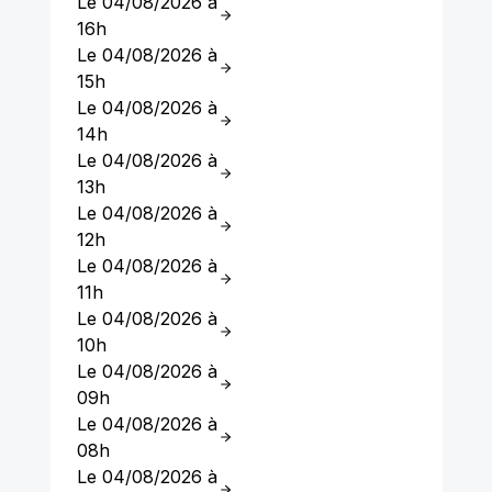
Le 04/08/2026 à
16h
Le 04/08/2026 à
15h
Le 04/08/2026 à
14h
Le 04/08/2026 à
13h
Le 04/08/2026 à
12h
Le 04/08/2026 à
11h
Le 04/08/2026 à
10h
Le 04/08/2026 à
09h
Le 04/08/2026 à
08h
Le 04/08/2026 à