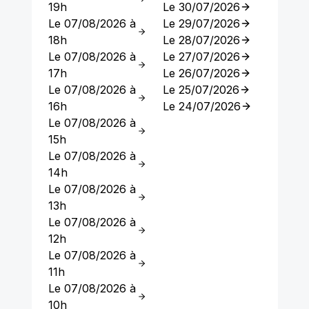
19h
Le 30/07/2026
Le 07/08/2026 à
Le 29/07/2026
18h
Le 28/07/2026
Le 07/08/2026 à
Le 27/07/2026
17h
Le 26/07/2026
Le 07/08/2026 à
Le 25/07/2026
16h
Le 24/07/2026
Le 07/08/2026 à
15h
Le 07/08/2026 à
14h
Le 07/08/2026 à
13h
Le 07/08/2026 à
12h
Le 07/08/2026 à
11h
Le 07/08/2026 à
10h