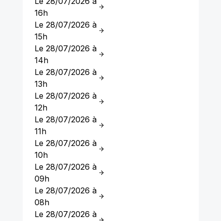
Le 28/07/2026 à
16h
Le 28/07/2026 à
15h
Le 28/07/2026 à
14h
Le 28/07/2026 à
13h
Le 28/07/2026 à
12h
Le 28/07/2026 à
11h
Le 28/07/2026 à
10h
Le 28/07/2026 à
09h
Le 28/07/2026 à
08h
Le 28/07/2026 à