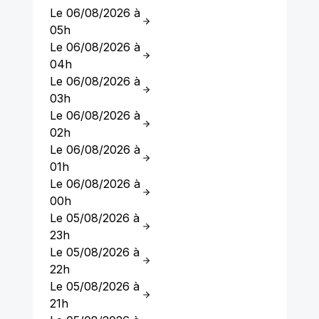
Le 06/08/2026 à
05h
Le 06/08/2026 à
04h
Le 06/08/2026 à
03h
Le 06/08/2026 à
02h
Le 06/08/2026 à
01h
Le 06/08/2026 à
00h
Le 05/08/2026 à
23h
Le 05/08/2026 à
22h
Le 05/08/2026 à
21h