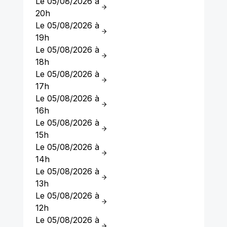
Le 05/08/2026 à
20h
Le 05/08/2026 à
19h
Le 05/08/2026 à
18h
Le 05/08/2026 à
17h
Le 05/08/2026 à
16h
Le 05/08/2026 à
15h
Le 05/08/2026 à
14h
Le 05/08/2026 à
13h
Le 05/08/2026 à
12h
Le 05/08/2026 à