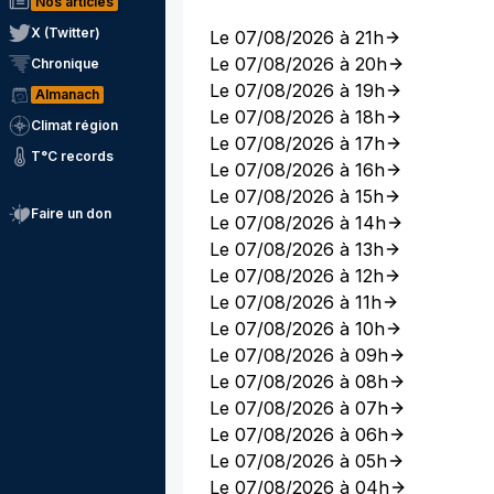
Nos articles
X (Twitter)
Le 07/08/2026 à 21h
Le 07/08/2026 à 20h
Chronique
Le 07/08/2026 à 19h
Almanach
Le 07/08/2026 à 18h
Climat région
Le 07/08/2026 à 17h
T°C records
Le 07/08/2026 à 16h
Le 07/08/2026 à 15h
Faire un don
Le 07/08/2026 à 14h
Le 07/08/2026 à 13h
Le 07/08/2026 à 12h
Le 07/08/2026 à 11h
Le 07/08/2026 à 10h
Le 07/08/2026 à 09h
Le 07/08/2026 à 08h
Le 07/08/2026 à 07h
Le 07/08/2026 à 06h
Le 07/08/2026 à 05h
Le 07/08/2026 à 04h