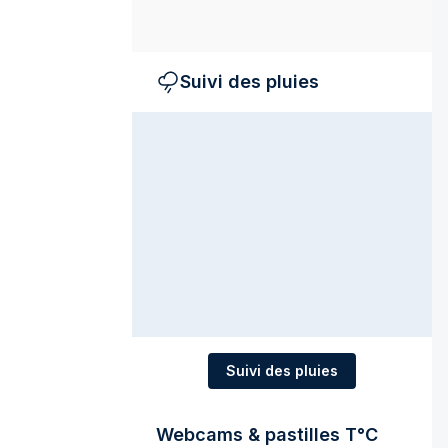
Suivi des pluies
Suivi des pluies
Webcams & pastilles T°C