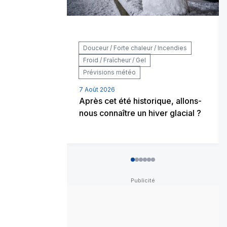
Douceur / Forte chaleur / Incendies
Froid / Fraîcheur / Gel
Prévisions météo
7 Août 2026
Après cet été historique, allons-
nous connaître un hiver glacial ?
0
1
2
3
4
5