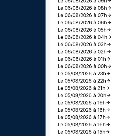
Le 06/08/2026 à 09h
Le 06/08/2026 à 08h
Le 06/08/2026 à 07h
Le 06/08/2026 à 06h
Le 06/08/2026 à 05h
Le 06/08/2026 à 04h
Le 06/08/2026 à 03h
Le 06/08/2026 à 02h
Le 06/08/2026 à 01h
Le 06/08/2026 à 00h
Le 05/08/2026 à 23h
Le 05/08/2026 à 22h
Le 05/08/2026 à 21h
Le 05/08/2026 à 20h
Le 05/08/2026 à 19h
Le 05/08/2026 à 18h
Le 05/08/2026 à 17h
Le 05/08/2026 à 16h
Le 05/08/2026 à 15h