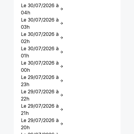
Le 30/07/2026 à
04h
Le 30/07/2026 à
03h
Le 30/07/2026 à
02h
Le 30/07/2026 à
01h
Le 30/07/2026 à
00h
Le 29/07/2026 à
23h
Le 29/07/2026 à
22h
Le 29/07/2026 à
21h
Le 29/07/2026 à
20h