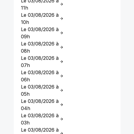
Le 03/08/2026 à
11h
Le 03/08/2026 à
10h
Le 03/08/2026 à
09h
Le 03/08/2026 à
08h
Le 03/08/2026 à
07h
Le 03/08/2026 à
06h
Le 03/08/2026 à
05h
Le 03/08/2026 à
04h
Le 03/08/2026 à
03h
Le 03/08/2026 à