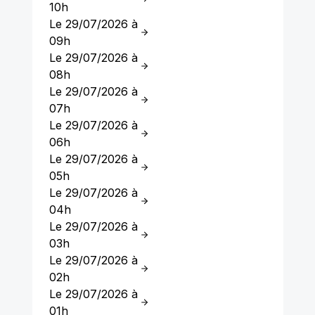
10h
Le 29/07/2026 à
09h
Le 29/07/2026 à
08h
Le 29/07/2026 à
07h
Le 29/07/2026 à
06h
Le 29/07/2026 à
05h
Le 29/07/2026 à
04h
Le 29/07/2026 à
03h
Le 29/07/2026 à
02h
Le 29/07/2026 à
01h