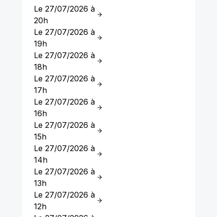
Le 27/07/2026 à
20h
Le 27/07/2026 à
19h
Le 27/07/2026 à
18h
Le 27/07/2026 à
17h
Le 27/07/2026 à
16h
Le 27/07/2026 à
15h
Le 27/07/2026 à
14h
Le 27/07/2026 à
13h
Le 27/07/2026 à
12h