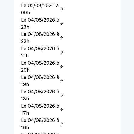
Le 05/08/2026 à
00h
Le 04/08/2026 à
23h
Le 04/08/2026 à
22h
Le 04/08/2026 à
21h
Le 04/08/2026 à
20h
Le 04/08/2026 à
19h
Le 04/08/2026 à
18h
Le 04/08/2026 à
17h
Le 04/08/2026 à
16h