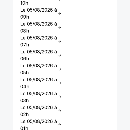
10h
Le 05/08/2026 à
09h
Le 05/08/2026 à
08h
Le 05/08/2026 à
07h
Le 05/08/2026 à
06h
Le 05/08/2026 à
05h
Le 05/08/2026 à
04h
Le 05/08/2026 à
03h
Le 05/08/2026 à
02h
Le 05/08/2026 à
01h