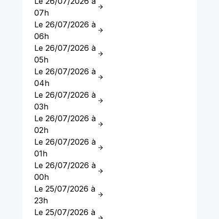
Le 26/07/2026 à
07h
Le 26/07/2026 à
06h
Le 26/07/2026 à
05h
Le 26/07/2026 à
04h
Le 26/07/2026 à
03h
Le 26/07/2026 à
02h
Le 26/07/2026 à
01h
Le 26/07/2026 à
00h
Le 25/07/2026 à
23h
Le 25/07/2026 à