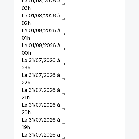
Le 01/08/2026 à
03h
Le 01/08/2026 à
02h
Le 01/08/2026 à
01h
Le 01/08/2026 à
00h
Le 31/07/2026 à
23h
Le 31/07/2026 à
22h
Le 31/07/2026 à
21h
Le 31/07/2026 à
20h
Le 31/07/2026 à
19h
Le 31/07/2026 à