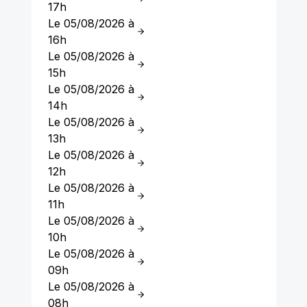
17h
Le 05/08/2026 à
16h
Le 05/08/2026 à
15h
Le 05/08/2026 à
14h
Le 05/08/2026 à
13h
Le 05/08/2026 à
12h
Le 05/08/2026 à
11h
Le 05/08/2026 à
10h
Le 05/08/2026 à
09h
Le 05/08/2026 à
08h