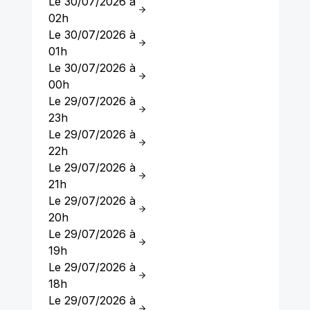
Le 30/07/2026 à
02h
Le 30/07/2026 à
01h
Le 30/07/2026 à
00h
Le 29/07/2026 à
23h
Le 29/07/2026 à
22h
Le 29/07/2026 à
21h
Le 29/07/2026 à
20h
Le 29/07/2026 à
19h
Le 29/07/2026 à
18h
Le 29/07/2026 à