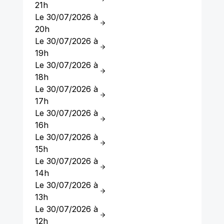
21h
Le 30/07/2026 à
20h
Le 30/07/2026 à
19h
Le 30/07/2026 à
18h
Le 30/07/2026 à
17h
Le 30/07/2026 à
16h
Le 30/07/2026 à
15h
Le 30/07/2026 à
14h
Le 30/07/2026 à
13h
Le 30/07/2026 à
12h