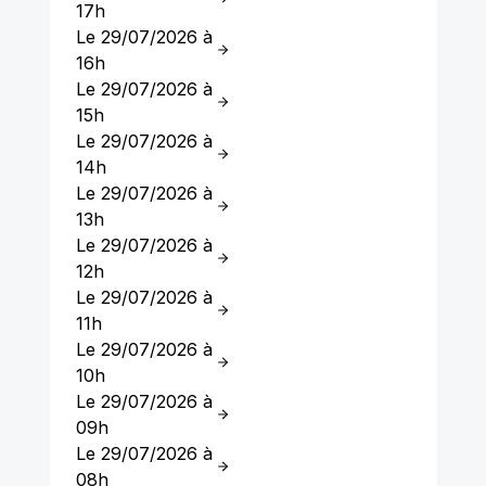
17h
Le 29/07/2026 à
16h
Le 29/07/2026 à
15h
Le 29/07/2026 à
14h
Le 29/07/2026 à
13h
Le 29/07/2026 à
12h
Le 29/07/2026 à
11h
Le 29/07/2026 à
10h
Le 29/07/2026 à
09h
Le 29/07/2026 à
08h