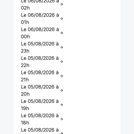
Le 06/08/2026 à
02h
Le 06/08/2026 à
01h
Le 06/08/2026 à
00h
Le 05/08/2026 à
23h
Le 05/08/2026 à
22h
Le 05/08/2026 à
21h
Le 05/08/2026 à
20h
Le 05/08/2026 à
19h
Le 05/08/2026 à
18h
Le 05/08/2026 à