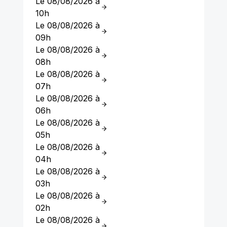
Le 08/08/2026 à
10h
Le 08/08/2026 à
09h
Le 08/08/2026 à
08h
Le 08/08/2026 à
07h
Le 08/08/2026 à
06h
Le 08/08/2026 à
05h
Le 08/08/2026 à
04h
Le 08/08/2026 à
03h
Le 08/08/2026 à
02h
Le 08/08/2026 à