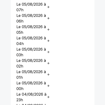
Le 05/08/2026 à
07h
Le 05/08/2026 à
06h
Le 05/08/2026 à
05h
Le 05/08/2026 à
04h
Le 05/08/2026 à
03h
Le 05/08/2026 à
02h
Le 05/08/2026 à
01h
Le 05/08/2026 à
00h
Le 04/08/2026 à
23h