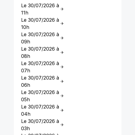
Le 30/07/2026 à
11h
Le 30/07/2026 à
10h
Le 30/07/2026 à
09h
Le 30/07/2026 à
08h
Le 30/07/2026 à
07h
Le 30/07/2026 à
06h
Le 30/07/2026 à
05h
Le 30/07/2026 à
04h
Le 30/07/2026 à
03h