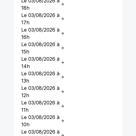
Le 03/08/2026 à
18h
Le 03/08/2026 à
17h
Le 03/08/2026 à
16h
Le 03/08/2026 à
15h
Le 03/08/2026 à
14h
Le 03/08/2026 à
13h
Le 03/08/2026 à
12h
Le 03/08/2026 à
11h
Le 03/08/2026 à
10h
Le 03/08/2026 à