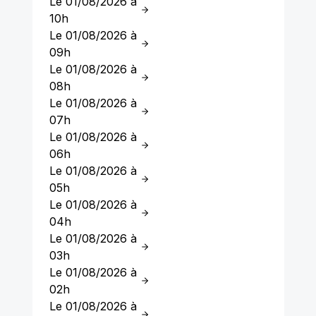
Le 01/08/2026 à
10h
Le 01/08/2026 à
09h
Le 01/08/2026 à
08h
Le 01/08/2026 à
07h
Le 01/08/2026 à
06h
Le 01/08/2026 à
05h
Le 01/08/2026 à
04h
Le 01/08/2026 à
03h
Le 01/08/2026 à
02h
Le 01/08/2026 à