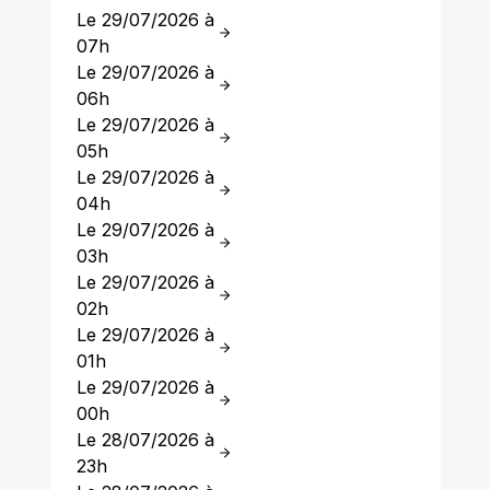
Le 29/07/2026 à
07h
Le 29/07/2026 à
06h
Le 29/07/2026 à
05h
Le 29/07/2026 à
04h
Le 29/07/2026 à
03h
Le 29/07/2026 à
02h
Le 29/07/2026 à
01h
Le 29/07/2026 à
00h
Le 28/07/2026 à
23h