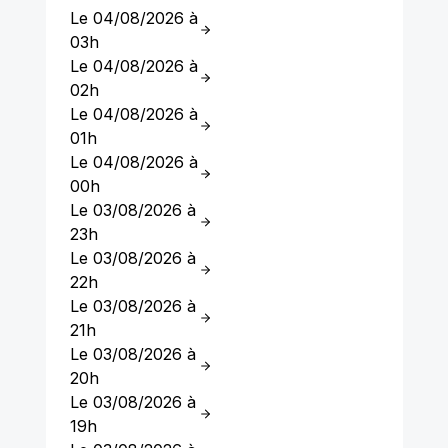
Le 04/08/2026 à
03h
Le 04/08/2026 à
02h
Le 04/08/2026 à
01h
Le 04/08/2026 à
00h
Le 03/08/2026 à
23h
Le 03/08/2026 à
22h
Le 03/08/2026 à
21h
Le 03/08/2026 à
20h
Le 03/08/2026 à
19h