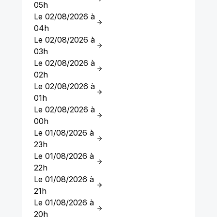
05h
Le 02/08/2026 à
04h
Le 02/08/2026 à
03h
Le 02/08/2026 à
02h
Le 02/08/2026 à
01h
Le 02/08/2026 à
00h
Le 01/08/2026 à
23h
Le 01/08/2026 à
22h
Le 01/08/2026 à
21h
Le 01/08/2026 à
20h