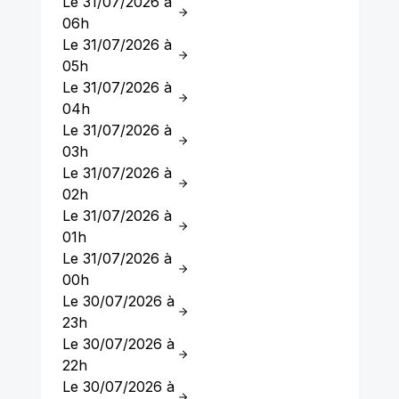
Le 31/07/2026 à
06h
Le 31/07/2026 à
05h
Le 31/07/2026 à
04h
Le 31/07/2026 à
03h
Le 31/07/2026 à
02h
Le 31/07/2026 à
01h
Le 31/07/2026 à
00h
Le 30/07/2026 à
23h
Le 30/07/2026 à
22h
Le 30/07/2026 à