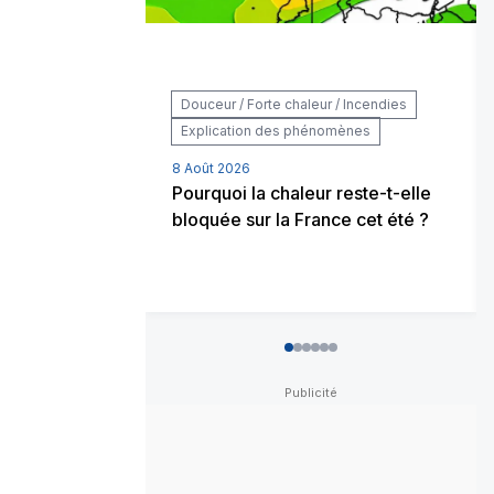
Douceur / Forte chaleur / Incendies
Explication des phénomènes
8 Août 2026
Pourquoi la chaleur reste-t-elle
bloquée sur la France cet été ?
0
1
2
3
4
5