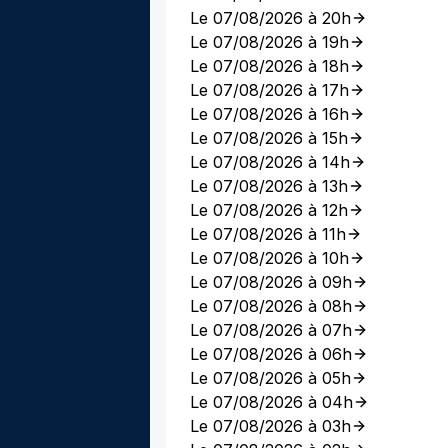
Le 07/08/2026 à 20h
Le 07/08/2026 à 19h
Le 07/08/2026 à 18h
Le 07/08/2026 à 17h
Le 07/08/2026 à 16h
Le 07/08/2026 à 15h
Le 07/08/2026 à 14h
Le 07/08/2026 à 13h
Le 07/08/2026 à 12h
Le 07/08/2026 à 11h
Le 07/08/2026 à 10h
Le 07/08/2026 à 09h
Le 07/08/2026 à 08h
Le 07/08/2026 à 07h
Le 07/08/2026 à 06h
Le 07/08/2026 à 05h
Le 07/08/2026 à 04h
Le 07/08/2026 à 03h