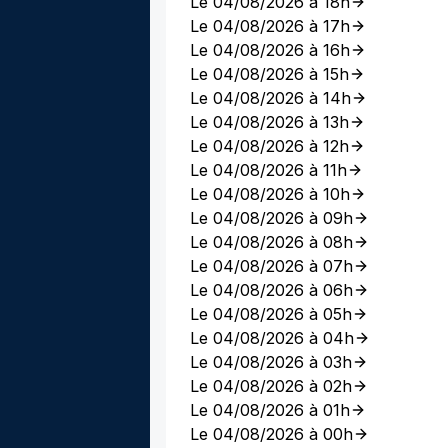
Le 04/08/2026 à 18h
Le 04/08/2026 à 17h
Le 04/08/2026 à 16h
Le 04/08/2026 à 15h
Le 04/08/2026 à 14h
Le 04/08/2026 à 13h
Le 04/08/2026 à 12h
Le 04/08/2026 à 11h
Le 04/08/2026 à 10h
Le 04/08/2026 à 09h
Le 04/08/2026 à 08h
Le 04/08/2026 à 07h
Le 04/08/2026 à 06h
Le 04/08/2026 à 05h
Le 04/08/2026 à 04h
Le 04/08/2026 à 03h
Le 04/08/2026 à 02h
Le 04/08/2026 à 01h
Le 04/08/2026 à 00h