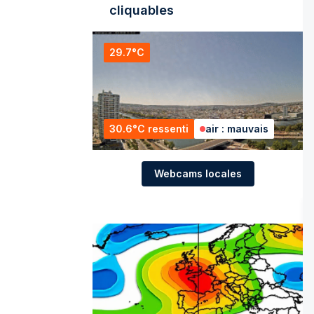
cliquables
29.7°C
30.6°C ressenti
air : mauvais
Webcams locales