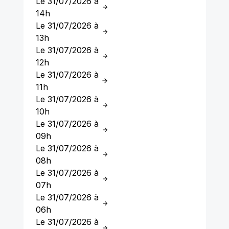
Le 31/07/2026 à
14h
Le 31/07/2026 à
13h
Le 31/07/2026 à
12h
Le 31/07/2026 à
11h
Le 31/07/2026 à
10h
Le 31/07/2026 à
09h
Le 31/07/2026 à
08h
Le 31/07/2026 à
07h
Le 31/07/2026 à
06h
Le 31/07/2026 à