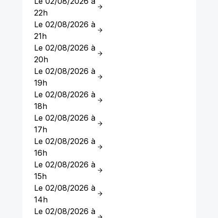
Le 02/08/2026 à
22h
Le 02/08/2026 à
21h
Le 02/08/2026 à
20h
Le 02/08/2026 à
19h
Le 02/08/2026 à
18h
Le 02/08/2026 à
17h
Le 02/08/2026 à
16h
Le 02/08/2026 à
15h
Le 02/08/2026 à
14h
Le 02/08/2026 à