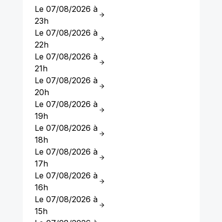
Le 07/08/2026 à
23h
Le 07/08/2026 à
22h
Le 07/08/2026 à
21h
Le 07/08/2026 à
20h
Le 07/08/2026 à
19h
Le 07/08/2026 à
18h
Le 07/08/2026 à
17h
Le 07/08/2026 à
16h
Le 07/08/2026 à
15h