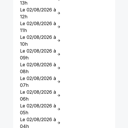
13h
Le 02/08/2026 à
12h
Le 02/08/2026 à
11h
Le 02/08/2026 à
10h
Le 02/08/2026 à
09h
Le 02/08/2026 à
08h
Le 02/08/2026 à
07h
Le 02/08/2026 à
06h
Le 02/08/2026 à
05h
Le 02/08/2026 à
04h