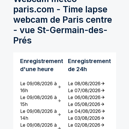
paris.com - Time lapse
webcam de Paris centre
- vue St-Germain-des-
Prés
Enregistrement
Enregistrement
d'une heure
de 24h
Le 09/08/2026 à
Le 08/08/2026
16h
Le 07/08/2026
Le 09/08/2026 à
Le 06/08/2026
15h
Le 05/08/2026
Le 09/08/2026 à
Le 04/08/2026
14h
Le 03/08/2026
Le 09/08/2026 à
Le 02/08/2026