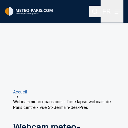
FR
Rechercher
Menu
Menu des
Accueil
Webcam meteo-paris.com - Time lapse webcam de
Paris centre - vue St-Germain-des-Prés
Webcam meteo-