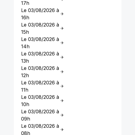
17h
Le 03/08/2026 à
16h
Le 03/08/2026 à
15h
Le 03/08/2026 à
14h
Le 03/08/2026 à
13h
Le 03/08/2026 à
12h
Le 03/08/2026 à
11h
Le 03/08/2026 à
10h
Le 03/08/2026 à
09h
Le 03/08/2026 à
08h