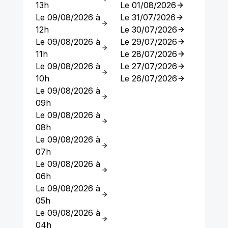
13h
Le 01/08/2026
Le 09/08/2026 à
Le 31/07/2026
12h
Le 30/07/2026
Le 09/08/2026 à
Le 29/07/2026
11h
Le 28/07/2026
Le 09/08/2026 à
Le 27/07/2026
10h
Le 26/07/2026
Le 09/08/2026 à
09h
Le 09/08/2026 à
08h
Le 09/08/2026 à
07h
Le 09/08/2026 à
06h
Le 09/08/2026 à
05h
Le 09/08/2026 à
04h