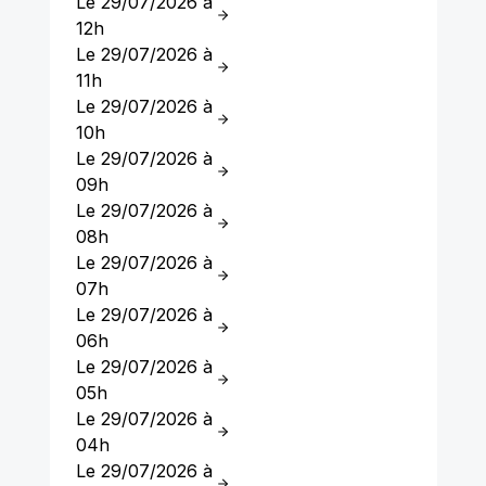
Le 29/07/2026 à
12h
Le 29/07/2026 à
11h
Le 29/07/2026 à
10h
Le 29/07/2026 à
09h
Le 29/07/2026 à
08h
Le 29/07/2026 à
07h
Le 29/07/2026 à
06h
Le 29/07/2026 à
05h
Le 29/07/2026 à
04h
Le 29/07/2026 à