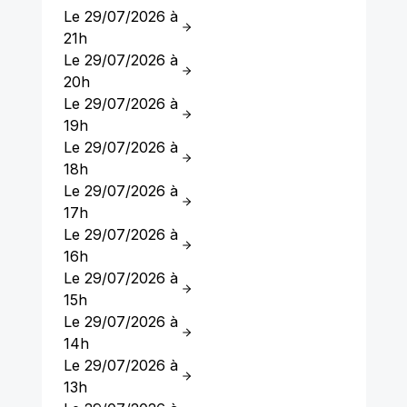
Le 29/07/2026 à
21h
Le 29/07/2026 à
20h
Le 29/07/2026 à
19h
Le 29/07/2026 à
18h
Le 29/07/2026 à
17h
Le 29/07/2026 à
16h
Le 29/07/2026 à
15h
Le 29/07/2026 à
14h
Le 29/07/2026 à
13h