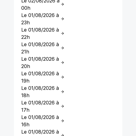
Le 02/08/2026 à
00h
Le 01/08/2026 à
23h
Le 01/08/2026 à
22h
Le 01/08/2026 à
21h
Le 01/08/2026 à
20h
Le 01/08/2026 à
19h
Le 01/08/2026 à
18h
Le 01/08/2026 à
17h
Le 01/08/2026 à
16h
Le 01/08/2026 à