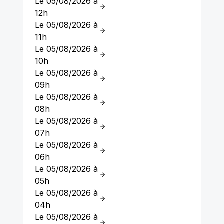
Le 05/08/2026 à
12h
Le 05/08/2026 à
11h
Le 05/08/2026 à
10h
Le 05/08/2026 à
09h
Le 05/08/2026 à
08h
Le 05/08/2026 à
07h
Le 05/08/2026 à
06h
Le 05/08/2026 à
05h
Le 05/08/2026 à
04h
Le 05/08/2026 à