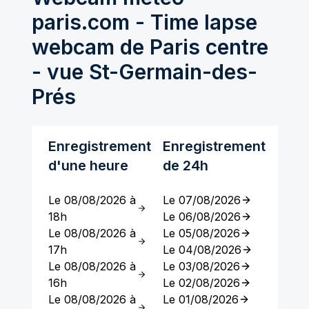
paris.com - Time lapse
webcam de Paris centre
- vue St-Germain-des-
Prés
Enregistrement
Enregistrement
d'une heure
de 24h
Le 08/08/2026 à
Le 07/08/2026
18h
Le 06/08/2026
Le 08/08/2026 à
Le 05/08/2026
17h
Le 04/08/2026
Le 08/08/2026 à
Le 03/08/2026
16h
Le 02/08/2026
Le 08/08/2026 à
Le 01/08/2026