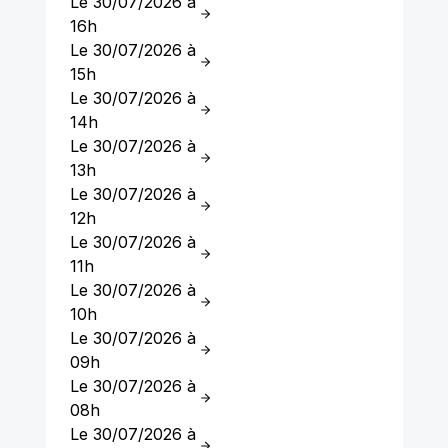
Le 30/07/2026 à
16h
Le 30/07/2026 à
15h
Le 30/07/2026 à
14h
Le 30/07/2026 à
13h
Le 30/07/2026 à
12h
Le 30/07/2026 à
11h
Le 30/07/2026 à
10h
Le 30/07/2026 à
09h
Le 30/07/2026 à
08h
Le 30/07/2026 à