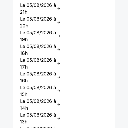
Le 05/08/2026 à
21h
Le 05/08/2026 à
20h
Le 05/08/2026 à
19h
Le 05/08/2026 à
18h
Le 05/08/2026 à
17h
Le 05/08/2026 à
16h
Le 05/08/2026 à
15h
Le 05/08/2026 à
14h
Le 05/08/2026 à
13h