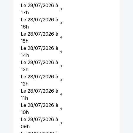
Le 28/07/2026 à
17h
Le 28/07/2026 à
16h
Le 28/07/2026 à
15h
Le 28/07/2026 à
14h
Le 28/07/2026 à
13h
Le 28/07/2026 à
12h
Le 28/07/2026 à
11h
Le 28/07/2026 à
10h
Le 28/07/2026 à
09h