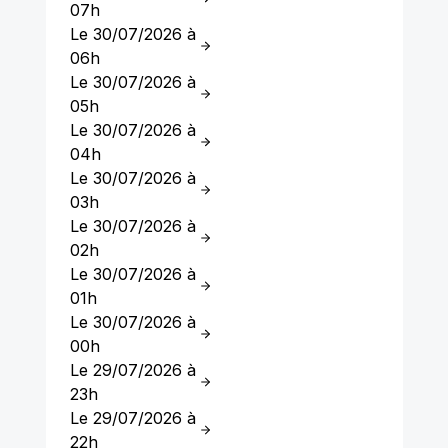
07h
Le 30/07/2026 à
06h
Le 30/07/2026 à
05h
Le 30/07/2026 à
04h
Le 30/07/2026 à
03h
Le 30/07/2026 à
02h
Le 30/07/2026 à
01h
Le 30/07/2026 à
00h
Le 29/07/2026 à
23h
Le 29/07/2026 à
22h