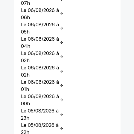
07h
Le 06/08/2026 à
06h
Le 06/08/2026 à
05h
Le 06/08/2026 à
04h
Le 06/08/2026 à
03h
Le 06/08/2026 à
02h
Le 06/08/2026 à
01h
Le 06/08/2026 à
00h
Le 05/08/2026 à
23h
Le 05/08/2026 à
22h