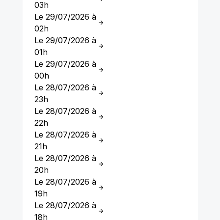
03h
Le 29/07/2026 à
02h
Le 29/07/2026 à
01h
Le 29/07/2026 à
00h
Le 28/07/2026 à
23h
Le 28/07/2026 à
22h
Le 28/07/2026 à
21h
Le 28/07/2026 à
20h
Le 28/07/2026 à
19h
Le 28/07/2026 à
18h