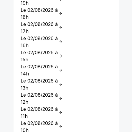
19h
Le 02/08/2026 à
18h
Le 02/08/2026 à
17h
Le 02/08/2026 à
16h
Le 02/08/2026 à
15h
Le 02/08/2026 à
14h
Le 02/08/2026 à
13h
Le 02/08/2026 à
12h
Le 02/08/2026 à
11h
Le 02/08/2026 à
10h