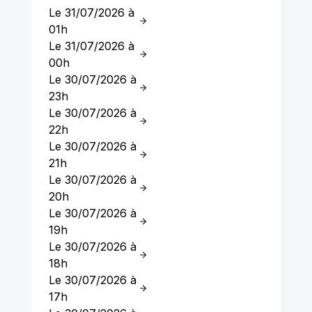
Le 31/07/2026 à
01h
Le 31/07/2026 à
00h
Le 30/07/2026 à
23h
Le 30/07/2026 à
22h
Le 30/07/2026 à
21h
Le 30/07/2026 à
20h
Le 30/07/2026 à
19h
Le 30/07/2026 à
18h
Le 30/07/2026 à
17h