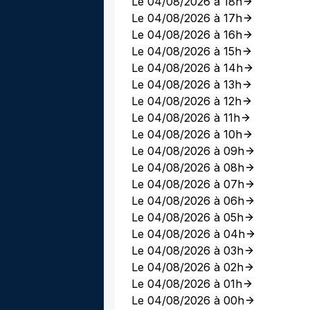
Le 04/08/2026 à 18h
Le 04/08/2026 à 17h
Le 04/08/2026 à 16h
Le 04/08/2026 à 15h
Le 04/08/2026 à 14h
Le 04/08/2026 à 13h
Le 04/08/2026 à 12h
Le 04/08/2026 à 11h
Le 04/08/2026 à 10h
Le 04/08/2026 à 09h
Le 04/08/2026 à 08h
Le 04/08/2026 à 07h
Le 04/08/2026 à 06h
Le 04/08/2026 à 05h
Le 04/08/2026 à 04h
Le 04/08/2026 à 03h
Le 04/08/2026 à 02h
Le 04/08/2026 à 01h
Le 04/08/2026 à 00h