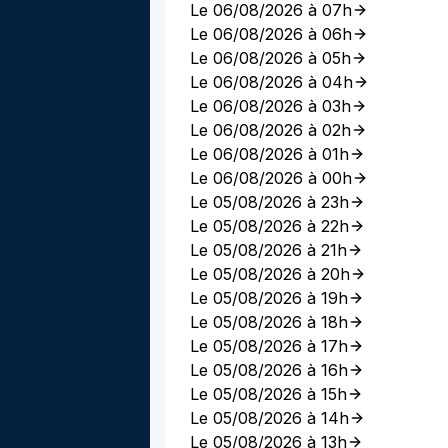
Le 06/08/2026 à 07h
Le 06/08/2026 à 06h
Le 06/08/2026 à 05h
Le 06/08/2026 à 04h
Le 06/08/2026 à 03h
Le 06/08/2026 à 02h
Le 06/08/2026 à 01h
Le 06/08/2026 à 00h
Le 05/08/2026 à 23h
Le 05/08/2026 à 22h
Le 05/08/2026 à 21h
Le 05/08/2026 à 20h
Le 05/08/2026 à 19h
Le 05/08/2026 à 18h
Le 05/08/2026 à 17h
Le 05/08/2026 à 16h
Le 05/08/2026 à 15h
Le 05/08/2026 à 14h
Le 05/08/2026 à 13h