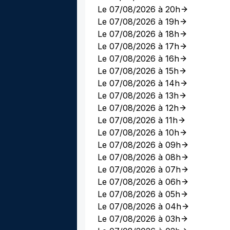
Le 07/08/2026 à 20h
Le 07/08/2026 à 19h
Le 07/08/2026 à 18h
Le 07/08/2026 à 17h
Le 07/08/2026 à 16h
Le 07/08/2026 à 15h
Le 07/08/2026 à 14h
Le 07/08/2026 à 13h
Le 07/08/2026 à 12h
Le 07/08/2026 à 11h
Le 07/08/2026 à 10h
Le 07/08/2026 à 09h
Le 07/08/2026 à 08h
Le 07/08/2026 à 07h
Le 07/08/2026 à 06h
Le 07/08/2026 à 05h
Le 07/08/2026 à 04h
Le 07/08/2026 à 03h