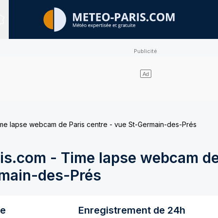
Sites expertisés
e lapse webcam de Paris centre - vue St-Germain-des-Prés
s.com - Time lapse webcam de
rmain-des-Prés
re
Enregistrement de 24h