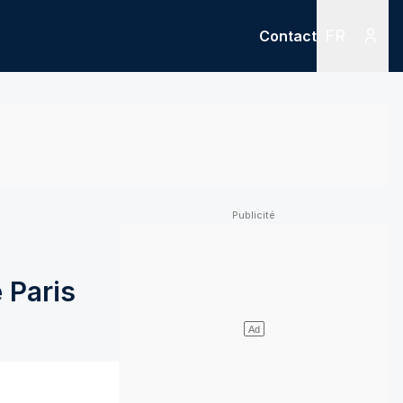
FR
Contact
Menu
Menu des
 Paris