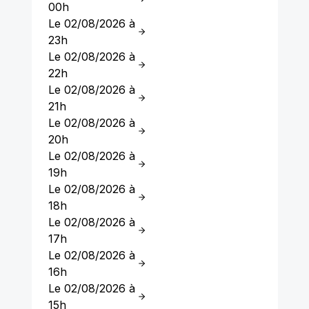
00h
Le 02/08/2026 à
23h
Le 02/08/2026 à
22h
Le 02/08/2026 à
21h
Le 02/08/2026 à
20h
Le 02/08/2026 à
19h
Le 02/08/2026 à
18h
Le 02/08/2026 à
17h
Le 02/08/2026 à
16h
Le 02/08/2026 à
15h