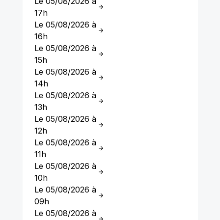
Le 05/08/2026 à
17h
Le 05/08/2026 à
16h
Le 05/08/2026 à
15h
Le 05/08/2026 à
14h
Le 05/08/2026 à
13h
Le 05/08/2026 à
12h
Le 05/08/2026 à
11h
Le 05/08/2026 à
10h
Le 05/08/2026 à
09h
Le 05/08/2026 à