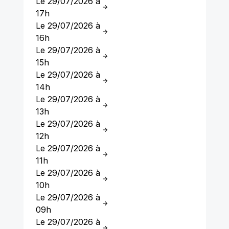
Le 29/07/2026 à
17h
Le 29/07/2026 à
16h
Le 29/07/2026 à
15h
Le 29/07/2026 à
14h
Le 29/07/2026 à
13h
Le 29/07/2026 à
12h
Le 29/07/2026 à
11h
Le 29/07/2026 à
10h
Le 29/07/2026 à
09h
Le 29/07/2026 à