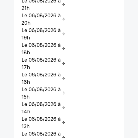
Le 06/08/2026 à
21h
Le 06/08/2026 à
20h
Le 06/08/2026 à
19h
Le 06/08/2026 à
18h
Le 06/08/2026 à
17h
Le 06/08/2026 à
16h
Le 06/08/2026 à
15h
Le 06/08/2026 à
14h
Le 06/08/2026 à
13h
Le 06/08/2026 à