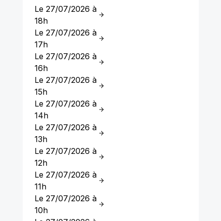
Le 27/07/2026 à
18h
Le 27/07/2026 à
17h
Le 27/07/2026 à
16h
Le 27/07/2026 à
15h
Le 27/07/2026 à
14h
Le 27/07/2026 à
13h
Le 27/07/2026 à
12h
Le 27/07/2026 à
11h
Le 27/07/2026 à
10h