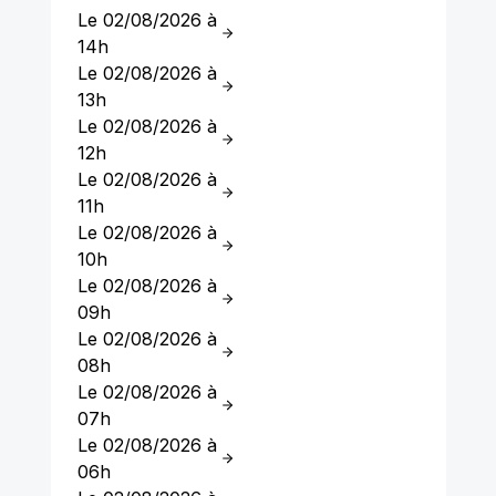
Le 02/08/2026 à
14h
Le 02/08/2026 à
13h
Le 02/08/2026 à
12h
Le 02/08/2026 à
11h
Le 02/08/2026 à
10h
Le 02/08/2026 à
09h
Le 02/08/2026 à
08h
Le 02/08/2026 à
07h
Le 02/08/2026 à
06h