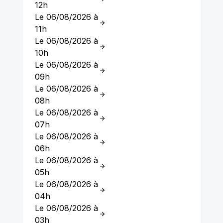
12h
Le 06/08/2026 à
11h
Le 06/08/2026 à
10h
Le 06/08/2026 à
09h
Le 06/08/2026 à
08h
Le 06/08/2026 à
07h
Le 06/08/2026 à
06h
Le 06/08/2026 à
05h
Le 06/08/2026 à
04h
Le 06/08/2026 à
03h