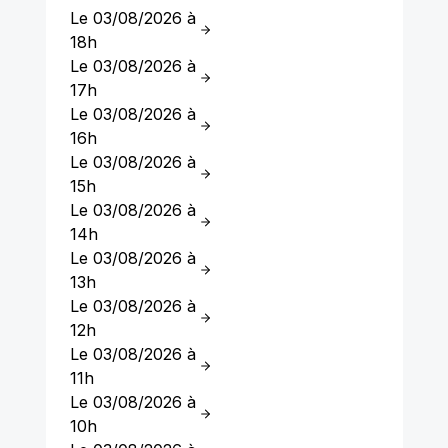
Le 03/08/2026 à
18h
Le 03/08/2026 à
17h
Le 03/08/2026 à
16h
Le 03/08/2026 à
15h
Le 03/08/2026 à
14h
Le 03/08/2026 à
13h
Le 03/08/2026 à
12h
Le 03/08/2026 à
11h
Le 03/08/2026 à
10h