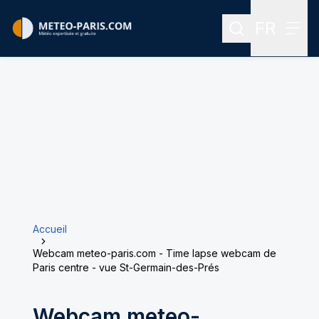
FR
Rechercher
Menu
Menu des
Accueil
Webcam meteo-paris.com - Time lapse webcam de
Paris centre - vue St-Germain-des-Prés
Webcam meteo-