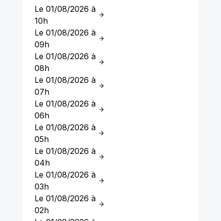
Le 01/08/2026 à
10h
Le 01/08/2026 à
09h
Le 01/08/2026 à
08h
Le 01/08/2026 à
07h
Le 01/08/2026 à
06h
Le 01/08/2026 à
05h
Le 01/08/2026 à
04h
Le 01/08/2026 à
03h
Le 01/08/2026 à
02h