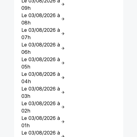
Le 03/08/2026 à
09h
Le 03/08/2026 à
08h
Le 03/08/2026 à
07h
Le 03/08/2026 à
06h
Le 03/08/2026 à
05h
Le 03/08/2026 à
04h
Le 03/08/2026 à
03h
Le 03/08/2026 à
02h
Le 03/08/2026 à
01h
Le 03/08/2026 à