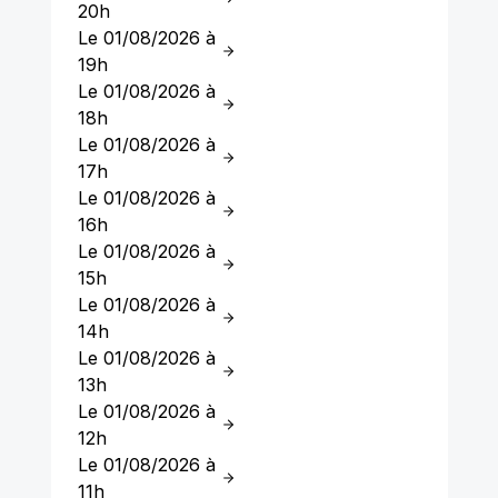
20h
Le 01/08/2026 à
19h
Le 01/08/2026 à
18h
Le 01/08/2026 à
17h
Le 01/08/2026 à
16h
Le 01/08/2026 à
15h
Le 01/08/2026 à
14h
Le 01/08/2026 à
13h
Le 01/08/2026 à
12h
Le 01/08/2026 à
11h