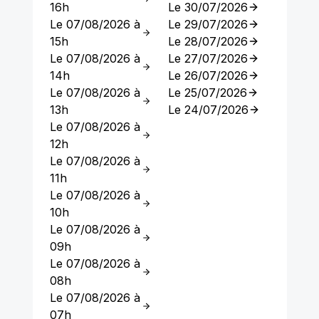
16h
Le 30/07/2026
Le 07/08/2026 à
Le 29/07/2026
15h
Le 28/07/2026
Le 07/08/2026 à
Le 27/07/2026
14h
Le 26/07/2026
Le 07/08/2026 à
Le 25/07/2026
13h
Le 24/07/2026
Le 07/08/2026 à
12h
Le 07/08/2026 à
11h
Le 07/08/2026 à
10h
Le 07/08/2026 à
09h
Le 07/08/2026 à
08h
Le 07/08/2026 à
07h