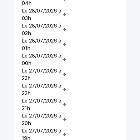
04h
Le 28/07/2026 à
03h
Le 28/07/2026 à
02h
Le 28/07/2026 à
01h
Le 28/07/2026 à
00h
Le 27/07/2026 à
23h
Le 27/07/2026 à
22h
Le 27/07/2026 à
21h
Le 27/07/2026 à
20h
Le 27/07/2026 à
19h