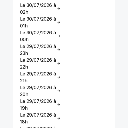
Le 30/07/2026 à
02h
Le 30/07/2026 à
01h
Le 30/07/2026 à
00h
Le 29/07/2026 à
23h
Le 29/07/2026 à
22h
Le 29/07/2026 à
21h
Le 29/07/2026 à
20h
Le 29/07/2026 à
19h
Le 29/07/2026 à
18h