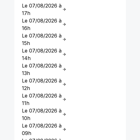
Le 07/08/2026 à
17h
Le 07/08/2026 à
16h
Le 07/08/2026 à
15h
Le 07/08/2026 à
14h
Le 07/08/2026 à
13h
Le 07/08/2026 à
12h
Le 07/08/2026 à
11h
Le 07/08/2026 à
10h
Le 07/08/2026 à
09h