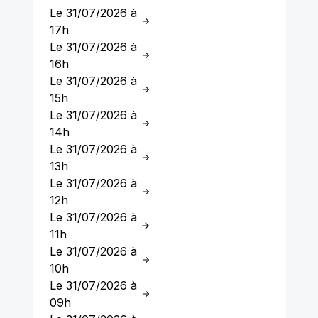
Le 31/07/2026 à
17h
Le 31/07/2026 à
16h
Le 31/07/2026 à
15h
Le 31/07/2026 à
14h
Le 31/07/2026 à
13h
Le 31/07/2026 à
12h
Le 31/07/2026 à
11h
Le 31/07/2026 à
10h
Le 31/07/2026 à
09h