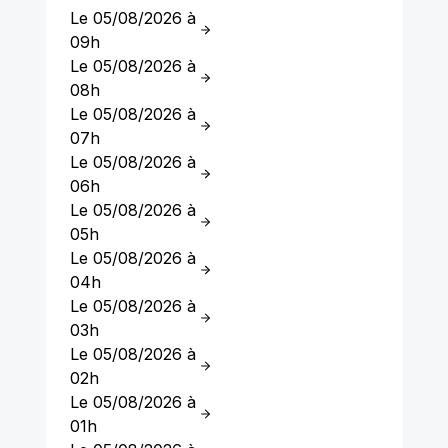
Le 05/08/2026 à
09h
Le 05/08/2026 à
08h
Le 05/08/2026 à
07h
Le 05/08/2026 à
06h
Le 05/08/2026 à
05h
Le 05/08/2026 à
04h
Le 05/08/2026 à
03h
Le 05/08/2026 à
02h
Le 05/08/2026 à
01h