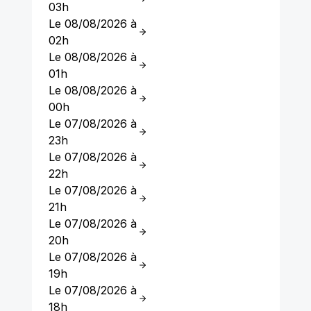
03h
Le 08/08/2026 à
02h
Le 08/08/2026 à
01h
Le 08/08/2026 à
00h
Le 07/08/2026 à
23h
Le 07/08/2026 à
22h
Le 07/08/2026 à
21h
Le 07/08/2026 à
20h
Le 07/08/2026 à
19h
Le 07/08/2026 à
18h