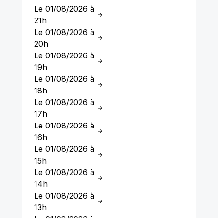
Le 01/08/2026 à
21h
Le 01/08/2026 à
20h
Le 01/08/2026 à
19h
Le 01/08/2026 à
18h
Le 01/08/2026 à
17h
Le 01/08/2026 à
16h
Le 01/08/2026 à
15h
Le 01/08/2026 à
14h
Le 01/08/2026 à
13h