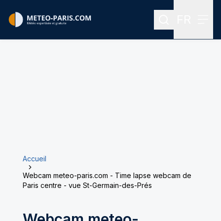
FR
Rechercher
Menu
Menu des
Accueil
Webcam meteo-paris.com - Time lapse webcam de
Paris centre - vue St-Germain-des-Prés
Webcam meteo-