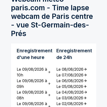
paris.com - Time lapse
webcam de Paris centre
- vue St-Germain-des-
Prés
Enregistrement
Enregistrement
d'une heure
de 24h
Le 09/08/2026 à
Le 08/08/2026
10h
Le 07/08/2026
Le 09/08/2026 à
Le 06/08/2026
09h
Le 05/08/2026
Le 09/08/2026 à
Le 04/08/2026
08h
Le 03/08/2026
Le 09/08/2026 à
Le 02/08/2026