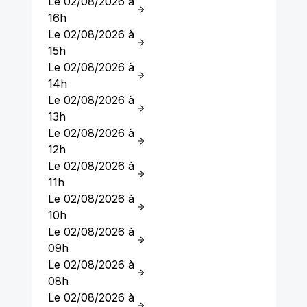
Le 02/08/2026 à
16h
Le 02/08/2026 à
15h
Le 02/08/2026 à
14h
Le 02/08/2026 à
13h
Le 02/08/2026 à
12h
Le 02/08/2026 à
11h
Le 02/08/2026 à
10h
Le 02/08/2026 à
09h
Le 02/08/2026 à
08h
Le 02/08/2026 à