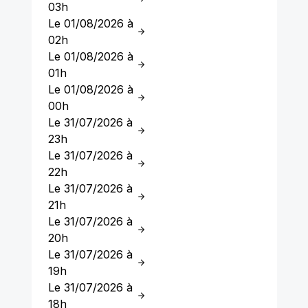
03h
Le 01/08/2026 à
02h
Le 01/08/2026 à
01h
Le 01/08/2026 à
00h
Le 31/07/2026 à
23h
Le 31/07/2026 à
22h
Le 31/07/2026 à
21h
Le 31/07/2026 à
20h
Le 31/07/2026 à
19h
Le 31/07/2026 à
18h