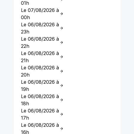
01h
Le 07/08/2026 à
00h
Le 06/08/2026 à
23h
Le 06/08/2026 à
22h
Le 06/08/2026 à
21h
Le 06/08/2026 à
20h
Le 06/08/2026 à
19h
Le 06/08/2026 à
18h
Le 06/08/2026 à
17h
Le 06/08/2026 à
16h