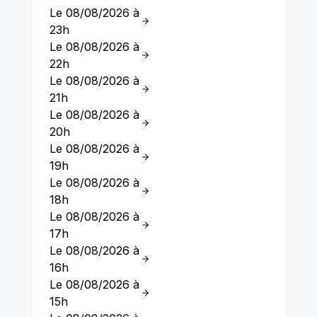
Le 08/08/2026 à
23h
Le 08/08/2026 à
22h
Le 08/08/2026 à
21h
Le 08/08/2026 à
20h
Le 08/08/2026 à
19h
Le 08/08/2026 à
18h
Le 08/08/2026 à
17h
Le 08/08/2026 à
16h
Le 08/08/2026 à
15h