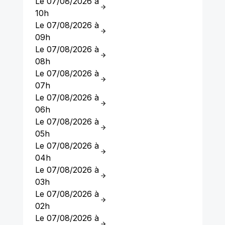
Le 07/08/2026 à
10h
Le 07/08/2026 à
09h
Le 07/08/2026 à
08h
Le 07/08/2026 à
07h
Le 07/08/2026 à
06h
Le 07/08/2026 à
05h
Le 07/08/2026 à
04h
Le 07/08/2026 à
03h
Le 07/08/2026 à
02h
Le 07/08/2026 à