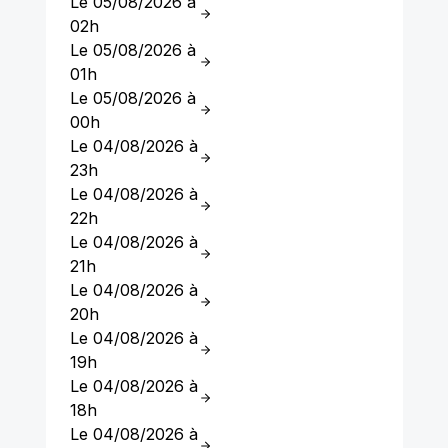
Le 05/08/2026 à
02h
Le 05/08/2026 à
01h
Le 05/08/2026 à
00h
Le 04/08/2026 à
23h
Le 04/08/2026 à
22h
Le 04/08/2026 à
21h
Le 04/08/2026 à
20h
Le 04/08/2026 à
19h
Le 04/08/2026 à
18h
Le 04/08/2026 à