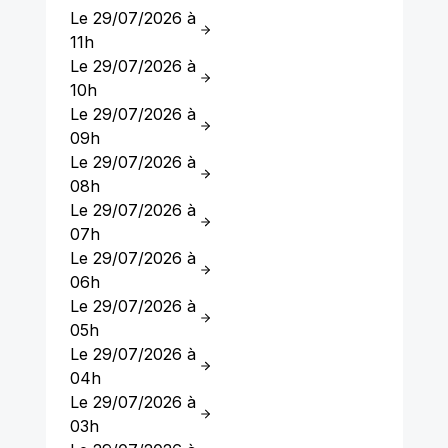
Le 29/07/2026 à
11h
Le 29/07/2026 à
10h
Le 29/07/2026 à
09h
Le 29/07/2026 à
08h
Le 29/07/2026 à
07h
Le 29/07/2026 à
06h
Le 29/07/2026 à
05h
Le 29/07/2026 à
04h
Le 29/07/2026 à
03h