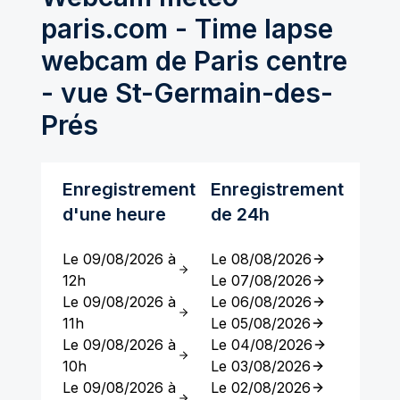
paris.com - Time lapse
webcam de Paris centre
- vue St-Germain-des-
Prés
Enregistrement
Enregistrement
d'une heure
de 24h
Le 09/08/2026 à
Le 08/08/2026
12h
Le 07/08/2026
Le 09/08/2026 à
Le 06/08/2026
11h
Le 05/08/2026
Le 09/08/2026 à
Le 04/08/2026
10h
Le 03/08/2026
Le 09/08/2026 à
Le 02/08/2026