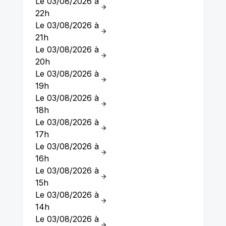
Le 03/08/2026 à
22h
Le 03/08/2026 à
21h
Le 03/08/2026 à
20h
Le 03/08/2026 à
19h
Le 03/08/2026 à
18h
Le 03/08/2026 à
17h
Le 03/08/2026 à
16h
Le 03/08/2026 à
15h
Le 03/08/2026 à
14h
Le 03/08/2026 à