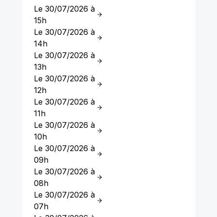
Le 30/07/2026 à
15h
Le 30/07/2026 à
14h
Le 30/07/2026 à
13h
Le 30/07/2026 à
12h
Le 30/07/2026 à
11h
Le 30/07/2026 à
10h
Le 30/07/2026 à
09h
Le 30/07/2026 à
08h
Le 30/07/2026 à
07h