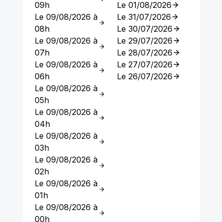
09h
Le 01/08/2026
Le 09/08/2026 à
Le 31/07/2026
08h
Le 30/07/2026
Le 09/08/2026 à
Le 29/07/2026
07h
Le 28/07/2026
Le 09/08/2026 à
Le 27/07/2026
06h
Le 26/07/2026
Le 09/08/2026 à
05h
Le 09/08/2026 à
04h
Le 09/08/2026 à
03h
Le 09/08/2026 à
02h
Le 09/08/2026 à
01h
Le 09/08/2026 à
00h