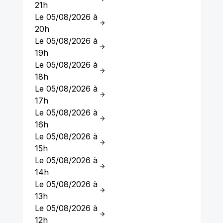
21h
Le 05/08/2026 à
20h
Le 05/08/2026 à
19h
Le 05/08/2026 à
18h
Le 05/08/2026 à
17h
Le 05/08/2026 à
16h
Le 05/08/2026 à
15h
Le 05/08/2026 à
14h
Le 05/08/2026 à
13h
Le 05/08/2026 à
12h