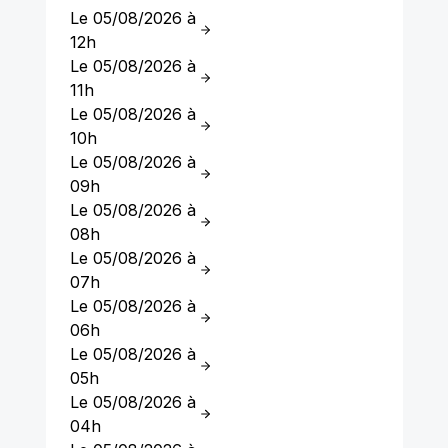
Le 05/08/2026 à
12h
Le 05/08/2026 à
11h
Le 05/08/2026 à
10h
Le 05/08/2026 à
09h
Le 05/08/2026 à
08h
Le 05/08/2026 à
07h
Le 05/08/2026 à
06h
Le 05/08/2026 à
05h
Le 05/08/2026 à
04h