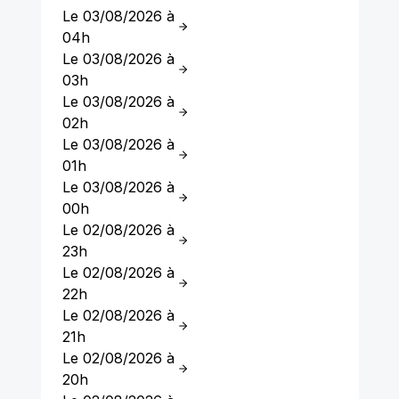
Le 03/08/2026 à
04h
Le 03/08/2026 à
03h
Le 03/08/2026 à
02h
Le 03/08/2026 à
01h
Le 03/08/2026 à
00h
Le 02/08/2026 à
23h
Le 02/08/2026 à
22h
Le 02/08/2026 à
21h
Le 02/08/2026 à
20h