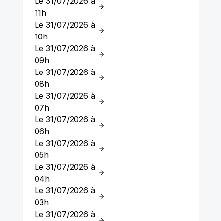
Le 31/07/2026 à
11h
Le 31/07/2026 à
10h
Le 31/07/2026 à
09h
Le 31/07/2026 à
08h
Le 31/07/2026 à
07h
Le 31/07/2026 à
06h
Le 31/07/2026 à
05h
Le 31/07/2026 à
04h
Le 31/07/2026 à
03h
Le 31/07/2026 à