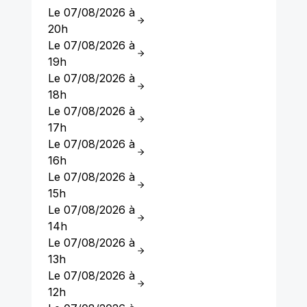
Le 07/08/2026 à
20h
Le 07/08/2026 à
19h
Le 07/08/2026 à
18h
Le 07/08/2026 à
17h
Le 07/08/2026 à
16h
Le 07/08/2026 à
15h
Le 07/08/2026 à
14h
Le 07/08/2026 à
13h
Le 07/08/2026 à
12h