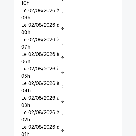
10h
Le 02/08/2026 à
09h
Le 02/08/2026 à
08h
Le 02/08/2026 à
07h
Le 02/08/2026 à
06h
Le 02/08/2026 à
05h
Le 02/08/2026 à
04h
Le 02/08/2026 à
03h
Le 02/08/2026 à
02h
Le 02/08/2026 à
01h