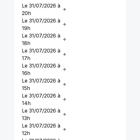
Le 31/07/2026 à
20h
Le 31/07/2026 à
19h
Le 31/07/2026 à
18h
Le 31/07/2026 à
17h
Le 31/07/2026 à
16h
Le 31/07/2026 à
15h
Le 31/07/2026 à
14h
Le 31/07/2026 à
13h
Le 31/07/2026 à
12h