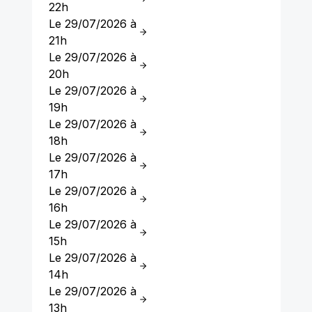
22h
Le 29/07/2026 à
21h
Le 29/07/2026 à
20h
Le 29/07/2026 à
19h
Le 29/07/2026 à
18h
Le 29/07/2026 à
17h
Le 29/07/2026 à
16h
Le 29/07/2026 à
15h
Le 29/07/2026 à
14h
Le 29/07/2026 à
13h