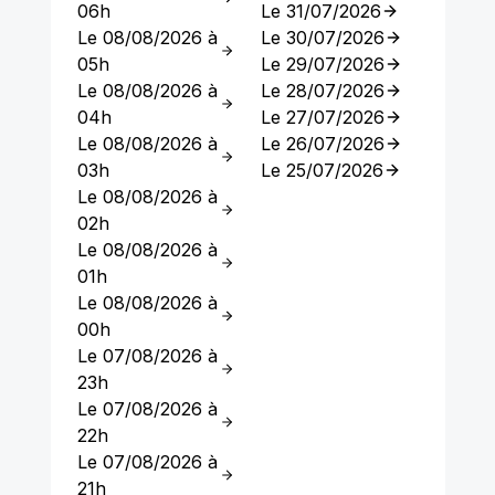
06h
Le 31/07/2026
Le 08/08/2026 à
Le 30/07/2026
05h
Le 29/07/2026
Le 08/08/2026 à
Le 28/07/2026
04h
Le 27/07/2026
Le 08/08/2026 à
Le 26/07/2026
03h
Le 25/07/2026
Le 08/08/2026 à
02h
Le 08/08/2026 à
01h
Le 08/08/2026 à
00h
Le 07/08/2026 à
23h
Le 07/08/2026 à
22h
Le 07/08/2026 à
21h