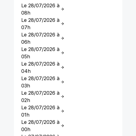
Le 28/07/2026 à
08h
Le 28/07/2026 à
07h
Le 28/07/2026 à
06h
Le 28/07/2026 à
05h
Le 28/07/2026 à
04h
Le 28/07/2026 à
03h
Le 28/07/2026 à
02h
Le 28/07/2026 à
01h
Le 28/07/2026 à
00h