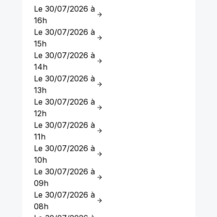
Le 30/07/2026 à
16h
Le 30/07/2026 à
15h
Le 30/07/2026 à
14h
Le 30/07/2026 à
13h
Le 30/07/2026 à
12h
Le 30/07/2026 à
11h
Le 30/07/2026 à
10h
Le 30/07/2026 à
09h
Le 30/07/2026 à
08h