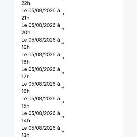
22h
Le 05/08/2026 à
21h
Le 05/08/2026 à
20h
Le 05/08/2026 à
19h
Le 05/08/2026 à
18h
Le 05/08/2026 à
17h
Le 05/08/2026 à
16h
Le 05/08/2026 à
15h
Le 05/08/2026 à
14h
Le 05/08/2026 à
13h