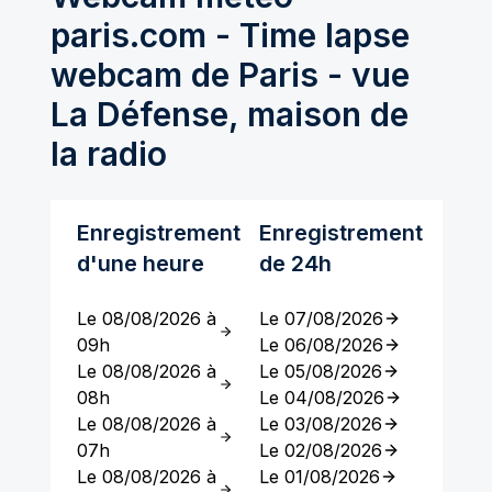
paris.com - Time lapse
webcam de Paris - vue
La Défense, maison de
la radio
Enregistrement
Enregistrement
d'une heure
de 24h
Le 08/08/2026 à
Le 07/08/2026
09h
Le 06/08/2026
Le 08/08/2026 à
Le 05/08/2026
08h
Le 04/08/2026
Le 08/08/2026 à
Le 03/08/2026
07h
Le 02/08/2026
Le 08/08/2026 à
Le 01/08/2026