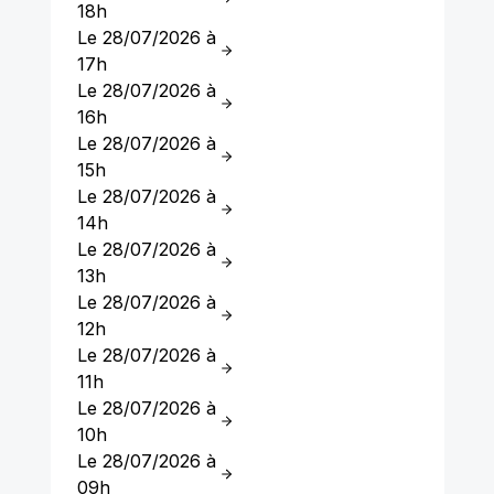
18h
Le 28/07/2026 à
17h
Le 28/07/2026 à
16h
Le 28/07/2026 à
15h
Le 28/07/2026 à
14h
Le 28/07/2026 à
13h
Le 28/07/2026 à
12h
Le 28/07/2026 à
11h
Le 28/07/2026 à
10h
Le 28/07/2026 à
09h