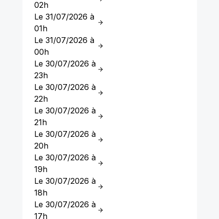
02h
Le 31/07/2026 à
01h
Le 31/07/2026 à
00h
Le 30/07/2026 à
23h
Le 30/07/2026 à
22h
Le 30/07/2026 à
21h
Le 30/07/2026 à
20h
Le 30/07/2026 à
19h
Le 30/07/2026 à
18h
Le 30/07/2026 à
17h