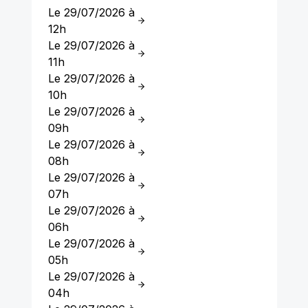
Le 29/07/2026 à
12h
Le 29/07/2026 à
11h
Le 29/07/2026 à
10h
Le 29/07/2026 à
09h
Le 29/07/2026 à
08h
Le 29/07/2026 à
07h
Le 29/07/2026 à
06h
Le 29/07/2026 à
05h
Le 29/07/2026 à
04h