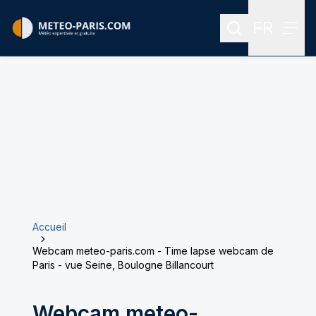
FR
Rechercher
Menu
Menu des
Accueil
Webcam meteo-paris.com - Time lapse webcam de
Paris - vue Seine, Boulogne Billancourt
Webcam meteo-