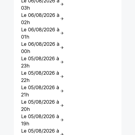
Le 06/08/2026 à
03h
Le 06/08/2026 à
02h
Le 06/08/2026 à
01h
Le 06/08/2026 à
00h
Le 05/08/2026 à
23h
Le 05/08/2026 à
22h
Le 05/08/2026 à
21h
Le 05/08/2026 à
20h
Le 05/08/2026 à
19h
Le 05/08/2026 à