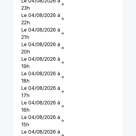
Le 04/08/2026 à
23h
Le 04/08/2026 à
22h
Le 04/08/2026 à
21h
Le 04/08/2026 à
20h
Le 04/08/2026 à
19h
Le 04/08/2026 à
18h
Le 04/08/2026 à
17h
Le 04/08/2026 à
16h
Le 04/08/2026 à
15h
Le 04/08/2026 à