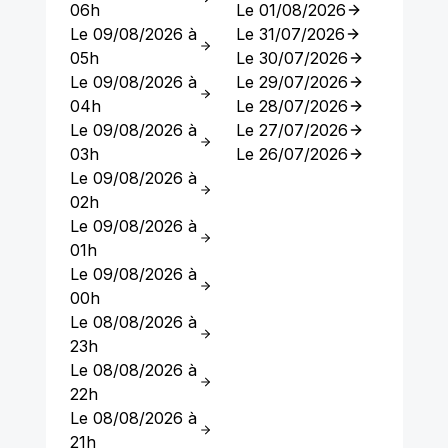
06h
Le 01/08/2026
Le 09/08/2026 à
Le 31/07/2026
05h
Le 30/07/2026
Le 09/08/2026 à
Le 29/07/2026
04h
Le 28/07/2026
Le 09/08/2026 à
Le 27/07/2026
03h
Le 26/07/2026
Le 09/08/2026 à
02h
Le 09/08/2026 à
01h
Le 09/08/2026 à
00h
Le 08/08/2026 à
23h
Le 08/08/2026 à
22h
Le 08/08/2026 à
21h