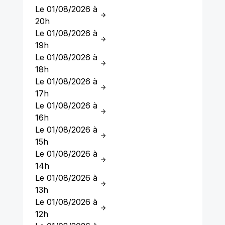
Le 01/08/2026 à
20h
Le 01/08/2026 à
19h
Le 01/08/2026 à
18h
Le 01/08/2026 à
17h
Le 01/08/2026 à
16h
Le 01/08/2026 à
15h
Le 01/08/2026 à
14h
Le 01/08/2026 à
13h
Le 01/08/2026 à
12h