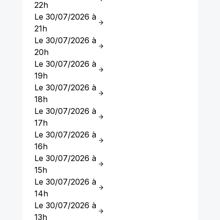
22h
Le 30/07/2026 à
21h
Le 30/07/2026 à
20h
Le 30/07/2026 à
19h
Le 30/07/2026 à
18h
Le 30/07/2026 à
17h
Le 30/07/2026 à
16h
Le 30/07/2026 à
15h
Le 30/07/2026 à
14h
Le 30/07/2026 à
13h