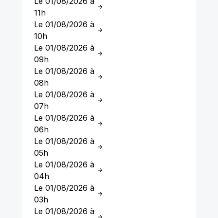
Le 01/08/2026 à
11h
Le 01/08/2026 à
10h
Le 01/08/2026 à
09h
Le 01/08/2026 à
08h
Le 01/08/2026 à
07h
Le 01/08/2026 à
06h
Le 01/08/2026 à
05h
Le 01/08/2026 à
04h
Le 01/08/2026 à
03h
Le 01/08/2026 à