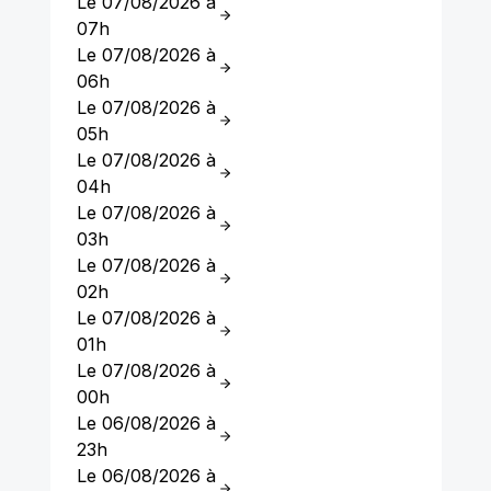
Le 07/08/2026 à
07h
Le 07/08/2026 à
06h
Le 07/08/2026 à
05h
Le 07/08/2026 à
04h
Le 07/08/2026 à
03h
Le 07/08/2026 à
02h
Le 07/08/2026 à
01h
Le 07/08/2026 à
00h
Le 06/08/2026 à
23h
Le 06/08/2026 à