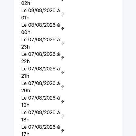
02h
Le 08/08/2026 à
01h
Le 08/08/2026 à
00h
Le 07/08/2026 à
23h
Le 07/08/2026 à
22h
Le 07/08/2026 à
21h
Le 07/08/2026 à
20h
Le 07/08/2026 à
19h
Le 07/08/2026 à
18h
Le 07/08/2026 à
17h