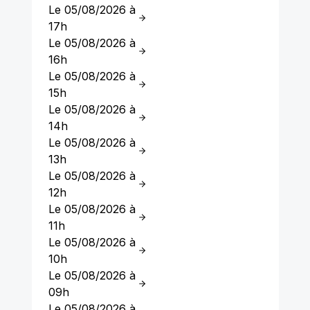
Le 05/08/2026 à
17h
Le 05/08/2026 à
16h
Le 05/08/2026 à
15h
Le 05/08/2026 à
14h
Le 05/08/2026 à
13h
Le 05/08/2026 à
12h
Le 05/08/2026 à
11h
Le 05/08/2026 à
10h
Le 05/08/2026 à
09h
Le 05/08/2026 à