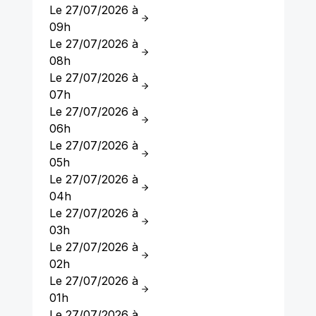
Le 27/07/2026 à
09h
Le 27/07/2026 à
08h
Le 27/07/2026 à
07h
Le 27/07/2026 à
06h
Le 27/07/2026 à
05h
Le 27/07/2026 à
04h
Le 27/07/2026 à
03h
Le 27/07/2026 à
02h
Le 27/07/2026 à
01h
Le 27/07/2026 à