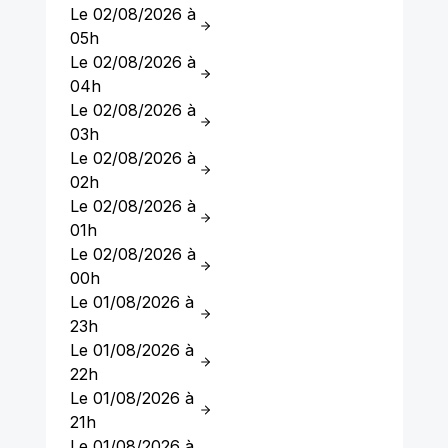
Le 02/08/2026 à
05h
Le 02/08/2026 à
04h
Le 02/08/2026 à
03h
Le 02/08/2026 à
02h
Le 02/08/2026 à
01h
Le 02/08/2026 à
00h
Le 01/08/2026 à
23h
Le 01/08/2026 à
22h
Le 01/08/2026 à
21h
Le 01/08/2026 à