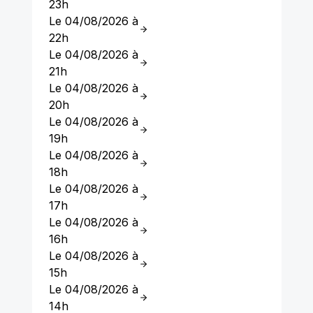
23h
Le 04/08/2026 à
22h
Le 04/08/2026 à
21h
Le 04/08/2026 à
20h
Le 04/08/2026 à
19h
Le 04/08/2026 à
18h
Le 04/08/2026 à
17h
Le 04/08/2026 à
16h
Le 04/08/2026 à
15h
Le 04/08/2026 à
14h