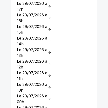
Le 29/07/2026 à
17h
Le 29/07/2026 à
16h
Le 29/07/2026 à
15h
Le 29/07/2026 à
14h
Le 29/07/2026 à
13h
Le 29/07/2026 à
12h
Le 29/07/2026 à
11h
Le 29/07/2026 à
10h
Le 29/07/2026 à
09h
Le 29/07/2026 à