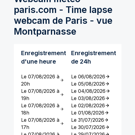
paris.com - Time lapse
webcam de Paris - vue
Montparnasse
Enregistrement
Enregistrement
d'une heure
de 24h
Le 07/08/2026 à
Le 06/08/2026
20h
Le 05/08/2026
Le 07/08/2026 à
Le 04/08/2026
19h
Le 03/08/2026
Le 07/08/2026 à
Le 02/08/2026
18h
Le 01/08/2026
Le 07/08/2026 à
Le 31/07/2026
17h
Le 30/07/2026
Le 07/08/2026 à
Le 29/07/2026