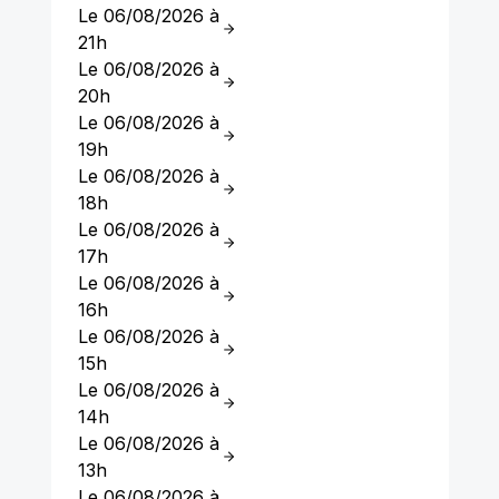
Le 06/08/2026 à
21h
Le 06/08/2026 à
20h
Le 06/08/2026 à
19h
Le 06/08/2026 à
18h
Le 06/08/2026 à
17h
Le 06/08/2026 à
16h
Le 06/08/2026 à
15h
Le 06/08/2026 à
14h
Le 06/08/2026 à
13h
Le 06/08/2026 à