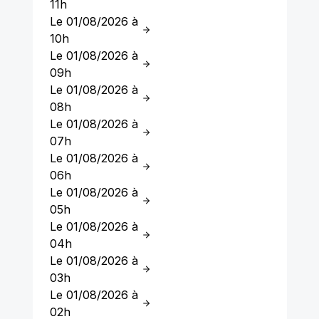
11h
Le 01/08/2026 à
10h
Le 01/08/2026 à
09h
Le 01/08/2026 à
08h
Le 01/08/2026 à
07h
Le 01/08/2026 à
06h
Le 01/08/2026 à
05h
Le 01/08/2026 à
04h
Le 01/08/2026 à
03h
Le 01/08/2026 à
02h