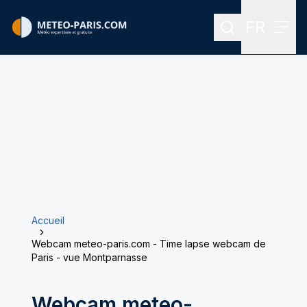
FR
Rechercher
Menu
Menu des
Accueil
Webcam meteo-paris.com - Time lapse webcam de
Paris - vue Montparnasse
Webcam meteo-