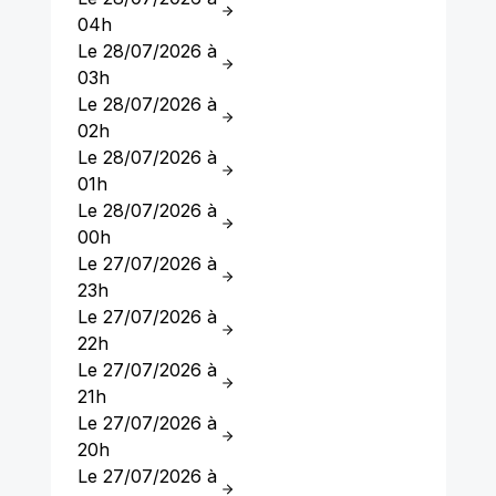
04h
Le 28/07/2026 à
03h
Le 28/07/2026 à
02h
Le 28/07/2026 à
01h
Le 28/07/2026 à
00h
Le 27/07/2026 à
23h
Le 27/07/2026 à
22h
Le 27/07/2026 à
21h
Le 27/07/2026 à
20h
Le 27/07/2026 à