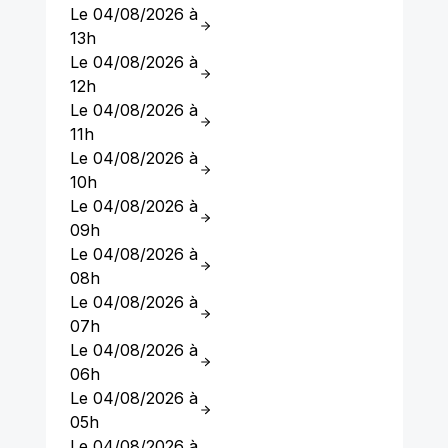
Le 04/08/2026 à
13h
Le 04/08/2026 à
12h
Le 04/08/2026 à
11h
Le 04/08/2026 à
10h
Le 04/08/2026 à
09h
Le 04/08/2026 à
08h
Le 04/08/2026 à
07h
Le 04/08/2026 à
06h
Le 04/08/2026 à
05h
Le 04/08/2026 à