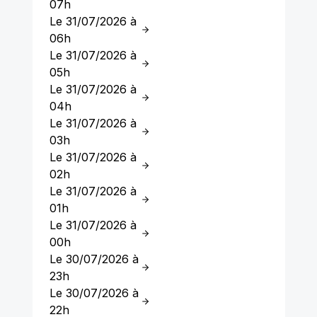
07h
Le 31/07/2026 à
06h
Le 31/07/2026 à
05h
Le 31/07/2026 à
04h
Le 31/07/2026 à
03h
Le 31/07/2026 à
02h
Le 31/07/2026 à
01h
Le 31/07/2026 à
00h
Le 30/07/2026 à
23h
Le 30/07/2026 à
22h