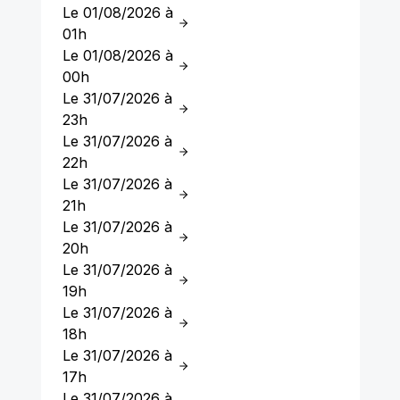
Le 01/08/2026 à
01h
Le 01/08/2026 à
00h
Le 31/07/2026 à
23h
Le 31/07/2026 à
22h
Le 31/07/2026 à
21h
Le 31/07/2026 à
20h
Le 31/07/2026 à
19h
Le 31/07/2026 à
18h
Le 31/07/2026 à
17h
Le 31/07/2026 à