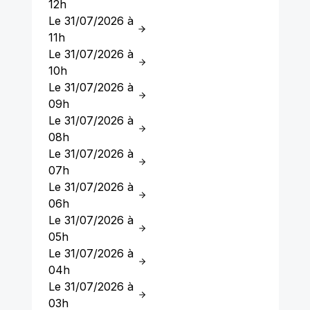
12h
Le 31/07/2026 à
11h
Le 31/07/2026 à
10h
Le 31/07/2026 à
09h
Le 31/07/2026 à
08h
Le 31/07/2026 à
07h
Le 31/07/2026 à
06h
Le 31/07/2026 à
05h
Le 31/07/2026 à
04h
Le 31/07/2026 à
03h