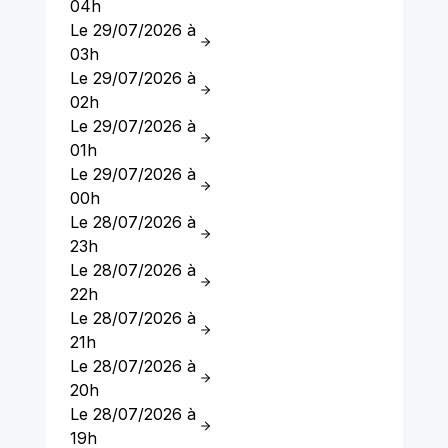
04h
Le 29/07/2026 à
03h
Le 29/07/2026 à
02h
Le 29/07/2026 à
01h
Le 29/07/2026 à
00h
Le 28/07/2026 à
23h
Le 28/07/2026 à
22h
Le 28/07/2026 à
21h
Le 28/07/2026 à
20h
Le 28/07/2026 à
19h