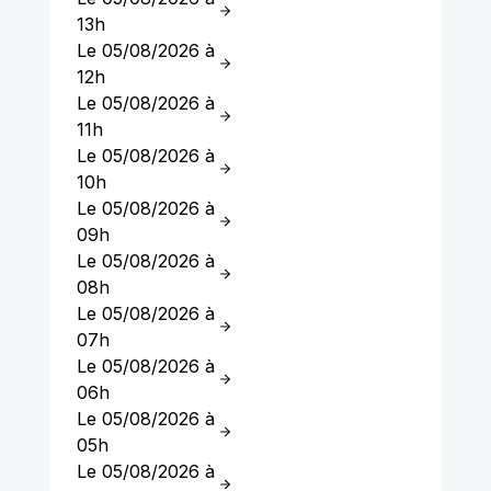
13h
Le 05/08/2026 à
12h
Le 05/08/2026 à
11h
Le 05/08/2026 à
10h
Le 05/08/2026 à
09h
Le 05/08/2026 à
08h
Le 05/08/2026 à
07h
Le 05/08/2026 à
06h
Le 05/08/2026 à
05h
Le 05/08/2026 à