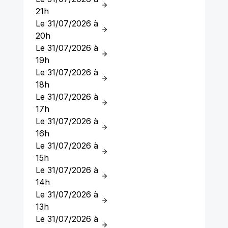
21h
Le 31/07/2026 à
20h
Le 31/07/2026 à
19h
Le 31/07/2026 à
18h
Le 31/07/2026 à
17h
Le 31/07/2026 à
16h
Le 31/07/2026 à
15h
Le 31/07/2026 à
14h
Le 31/07/2026 à
13h
Le 31/07/2026 à