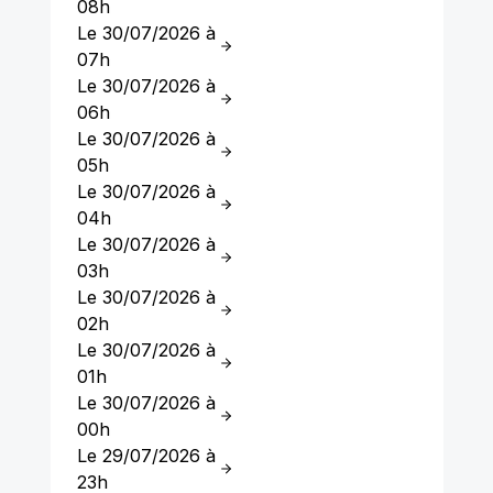
08h
Le 30/07/2026 à
07h
Le 30/07/2026 à
06h
Le 30/07/2026 à
05h
Le 30/07/2026 à
04h
Le 30/07/2026 à
03h
Le 30/07/2026 à
02h
Le 30/07/2026 à
01h
Le 30/07/2026 à
00h
Le 29/07/2026 à
23h