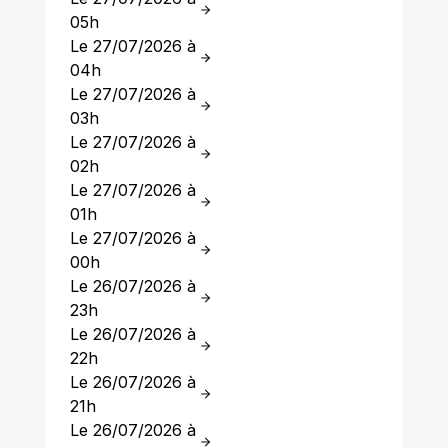
05h
Le 27/07/2026 à
04h
Le 27/07/2026 à
03h
Le 27/07/2026 à
02h
Le 27/07/2026 à
01h
Le 27/07/2026 à
00h
Le 26/07/2026 à
23h
Le 26/07/2026 à
22h
Le 26/07/2026 à
21h
Le 26/07/2026 à