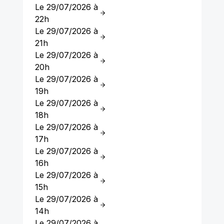
Le 29/07/2026 à
22h
Le 29/07/2026 à
21h
Le 29/07/2026 à
20h
Le 29/07/2026 à
19h
Le 29/07/2026 à
18h
Le 29/07/2026 à
17h
Le 29/07/2026 à
16h
Le 29/07/2026 à
15h
Le 29/07/2026 à
14h
Le 29/07/2026 à