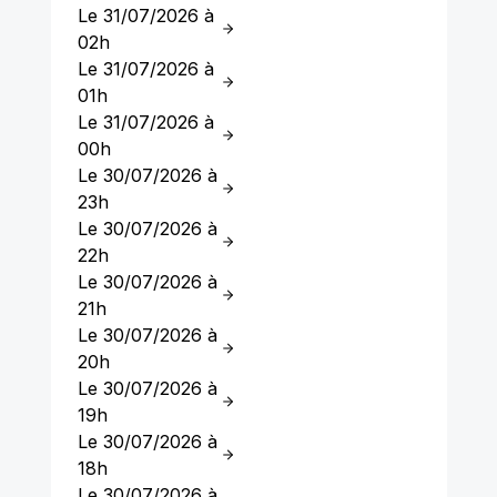
Le 31/07/2026 à
02h
Le 31/07/2026 à
01h
Le 31/07/2026 à
00h
Le 30/07/2026 à
23h
Le 30/07/2026 à
22h
Le 30/07/2026 à
21h
Le 30/07/2026 à
20h
Le 30/07/2026 à
19h
Le 30/07/2026 à
18h
Le 30/07/2026 à