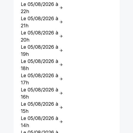
Le 05/08/2026 à
22h
Le 05/08/2026 à
21h
Le 05/08/2026 à
20h
Le 05/08/2026 à
19h
Le 05/08/2026 à
18h
Le 05/08/2026 à
17h
Le 05/08/2026 à
16h
Le 05/08/2026 à
15h
Le 05/08/2026 à
14h
Le 05/08/2026 à