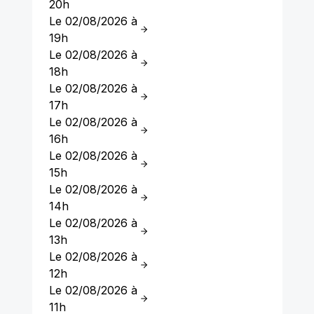
20h
Le 02/08/2026 à
19h
Le 02/08/2026 à
18h
Le 02/08/2026 à
17h
Le 02/08/2026 à
16h
Le 02/08/2026 à
15h
Le 02/08/2026 à
14h
Le 02/08/2026 à
13h
Le 02/08/2026 à
12h
Le 02/08/2026 à
11h