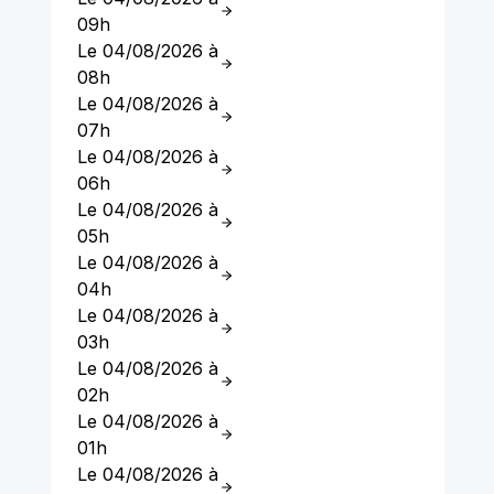
09h
Le 04/08/2026 à
08h
Le 04/08/2026 à
07h
Le 04/08/2026 à
06h
Le 04/08/2026 à
05h
Le 04/08/2026 à
04h
Le 04/08/2026 à
03h
Le 04/08/2026 à
02h
Le 04/08/2026 à
01h
Le 04/08/2026 à