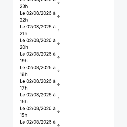
23h
Le 02/08/2026 à
22h
Le 02/08/2026 à
21h
Le 02/08/2026 à
20h
Le 02/08/2026 à
19h
Le 02/08/2026 à
18h
Le 02/08/2026 à
17h
Le 02/08/2026 à
16h
Le 02/08/2026 à
15h
Le 02/08/2026 à