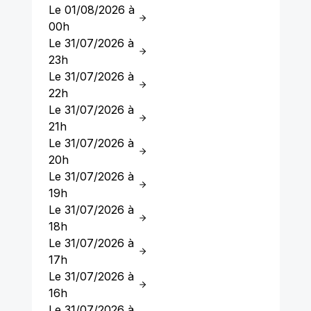
Le 01/08/2026 à
00h
Le 31/07/2026 à
23h
Le 31/07/2026 à
22h
Le 31/07/2026 à
21h
Le 31/07/2026 à
20h
Le 31/07/2026 à
19h
Le 31/07/2026 à
18h
Le 31/07/2026 à
17h
Le 31/07/2026 à
16h
Le 31/07/2026 à