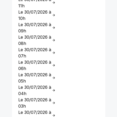
11h
Le 30/07/2026 à
10h
Le 30/07/2026 à
09h
Le 30/07/2026 à
08h
Le 30/07/2026 à
07h
Le 30/07/2026 à
06h
Le 30/07/2026 à
05h
Le 30/07/2026 à
04h
Le 30/07/2026 à
03h
Le 30/07/2026 à