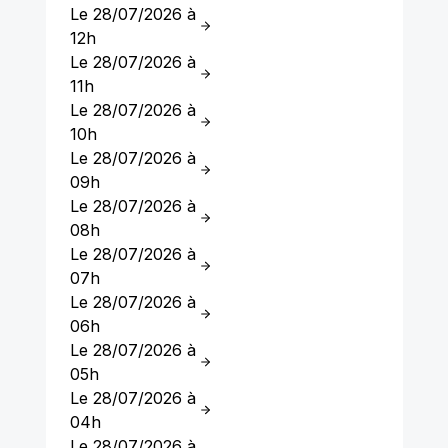
Le 28/07/2026 à
12h
Le 28/07/2026 à
11h
Le 28/07/2026 à
10h
Le 28/07/2026 à
09h
Le 28/07/2026 à
08h
Le 28/07/2026 à
07h
Le 28/07/2026 à
06h
Le 28/07/2026 à
05h
Le 28/07/2026 à
04h
Le 28/07/2026 à