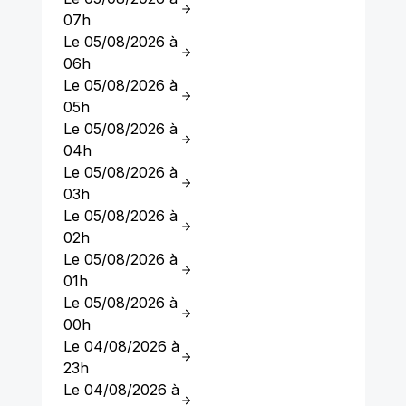
07h
Le 05/08/2026 à
06h
Le 05/08/2026 à
05h
Le 05/08/2026 à
04h
Le 05/08/2026 à
03h
Le 05/08/2026 à
02h
Le 05/08/2026 à
01h
Le 05/08/2026 à
00h
Le 04/08/2026 à
23h
Le 04/08/2026 à