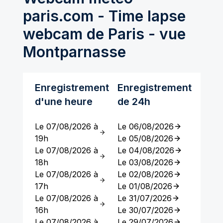
paris.com - Time lapse
webcam de Paris - vue
Montparnasse
Enregistrement
Enregistrement
d'une heure
de 24h
Le 07/08/2026 à
Le 06/08/2026
19h
Le 05/08/2026
Le 07/08/2026 à
Le 04/08/2026
18h
Le 03/08/2026
Le 07/08/2026 à
Le 02/08/2026
17h
Le 01/08/2026
Le 07/08/2026 à
Le 31/07/2026
16h
Le 30/07/2026
Le 07/08/2026 à
Le 29/07/2026