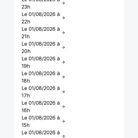
23h
Le 01/08/2026 à
22h
Le 01/08/2026 à
21h
Le 01/08/2026 à
20h
Le 01/08/2026 à
19h
Le 01/08/2026 à
18h
Le 01/08/2026 à
17h
Le 01/08/2026 à
16h
Le 01/08/2026 à
15h
Le 01/08/2026 à