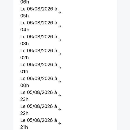
06h
Le 06/08/2026 à
05h
Le 06/08/2026 à
04h
Le 06/08/2026 à
03h
Le 06/08/2026 à
02h
Le 06/08/2026 à
01h
Le 06/08/2026 à
00h
Le 05/08/2026 à
23h
Le 05/08/2026 à
22h
Le 05/08/2026 à
21h