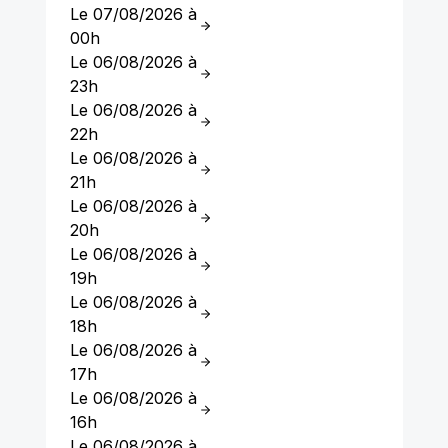
Le 07/08/2026 à
00h
Le 06/08/2026 à
23h
Le 06/08/2026 à
22h
Le 06/08/2026 à
21h
Le 06/08/2026 à
20h
Le 06/08/2026 à
19h
Le 06/08/2026 à
18h
Le 06/08/2026 à
17h
Le 06/08/2026 à
16h
Le 06/08/2026 à