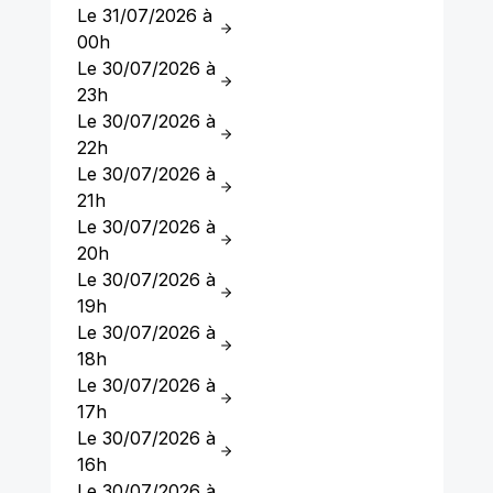
Le 31/07/2026 à
00h
Le 30/07/2026 à
23h
Le 30/07/2026 à
22h
Le 30/07/2026 à
21h
Le 30/07/2026 à
20h
Le 30/07/2026 à
19h
Le 30/07/2026 à
18h
Le 30/07/2026 à
17h
Le 30/07/2026 à
16h
Le 30/07/2026 à