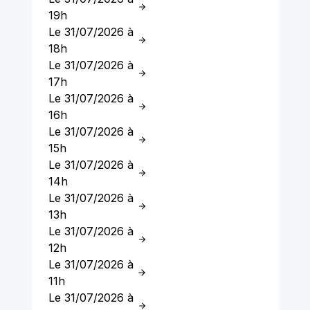
19h
Le 31/07/2026 à
18h
Le 31/07/2026 à
17h
Le 31/07/2026 à
16h
Le 31/07/2026 à
15h
Le 31/07/2026 à
14h
Le 31/07/2026 à
13h
Le 31/07/2026 à
12h
Le 31/07/2026 à
11h
Le 31/07/2026 à