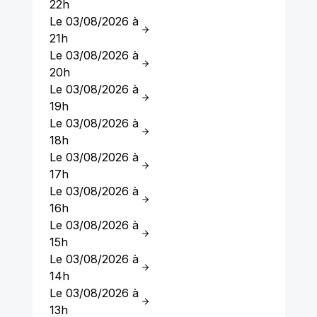
22h
Le 03/08/2026 à
21h
Le 03/08/2026 à
20h
Le 03/08/2026 à
19h
Le 03/08/2026 à
18h
Le 03/08/2026 à
17h
Le 03/08/2026 à
16h
Le 03/08/2026 à
15h
Le 03/08/2026 à
14h
Le 03/08/2026 à
13h