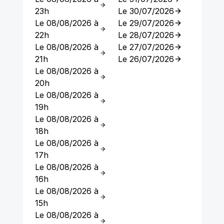
23h
Le 30/07/2026
Le 08/08/2026 à
Le 29/07/2026
22h
Le 28/07/2026
Le 08/08/2026 à
Le 27/07/2026
21h
Le 26/07/2026
Le 08/08/2026 à
20h
Le 08/08/2026 à
19h
Le 08/08/2026 à
18h
Le 08/08/2026 à
17h
Le 08/08/2026 à
16h
Le 08/08/2026 à
15h
Le 08/08/2026 à