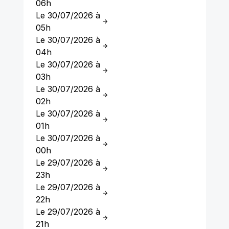
06h
Le 30/07/2026 à
05h
Le 30/07/2026 à
04h
Le 30/07/2026 à
03h
Le 30/07/2026 à
02h
Le 30/07/2026 à
01h
Le 30/07/2026 à
00h
Le 29/07/2026 à
23h
Le 29/07/2026 à
22h
Le 29/07/2026 à
21h