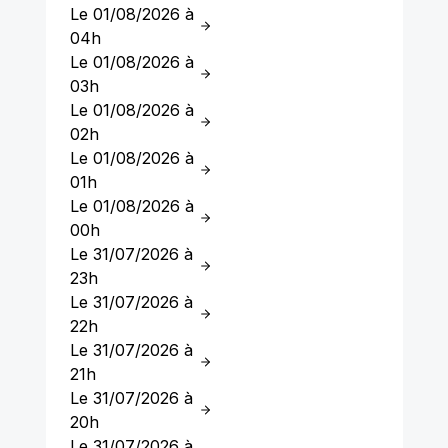
Le 01/08/2026 à
04h
Le 01/08/2026 à
03h
Le 01/08/2026 à
02h
Le 01/08/2026 à
01h
Le 01/08/2026 à
00h
Le 31/07/2026 à
23h
Le 31/07/2026 à
22h
Le 31/07/2026 à
21h
Le 31/07/2026 à
20h
Le 31/07/2026 à