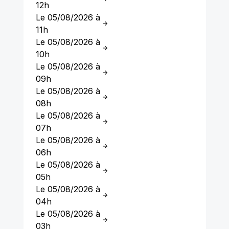
12h
Le 05/08/2026 à
11h
Le 05/08/2026 à
10h
Le 05/08/2026 à
09h
Le 05/08/2026 à
08h
Le 05/08/2026 à
07h
Le 05/08/2026 à
06h
Le 05/08/2026 à
05h
Le 05/08/2026 à
04h
Le 05/08/2026 à
03h