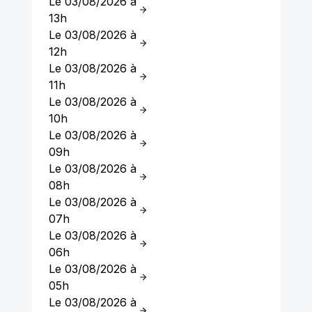
Le 03/08/2026 à
13h
Le 03/08/2026 à
12h
Le 03/08/2026 à
11h
Le 03/08/2026 à
10h
Le 03/08/2026 à
09h
Le 03/08/2026 à
08h
Le 03/08/2026 à
07h
Le 03/08/2026 à
06h
Le 03/08/2026 à
05h
Le 03/08/2026 à