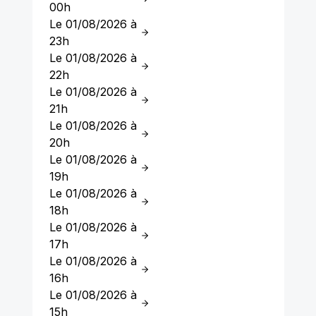
00h
Le 01/08/2026 à
23h
Le 01/08/2026 à
22h
Le 01/08/2026 à
21h
Le 01/08/2026 à
20h
Le 01/08/2026 à
19h
Le 01/08/2026 à
18h
Le 01/08/2026 à
17h
Le 01/08/2026 à
16h
Le 01/08/2026 à
15h