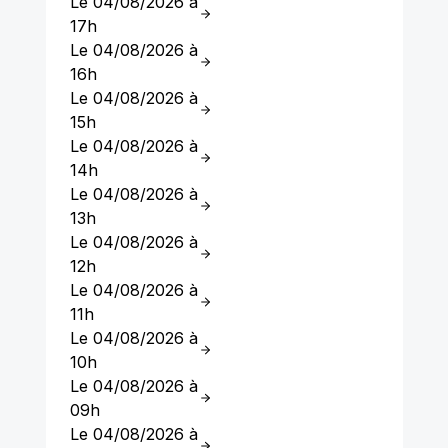
Le 04/08/2026 à
17h
Le 04/08/2026 à
16h
Le 04/08/2026 à
15h
Le 04/08/2026 à
14h
Le 04/08/2026 à
13h
Le 04/08/2026 à
12h
Le 04/08/2026 à
11h
Le 04/08/2026 à
10h
Le 04/08/2026 à
09h
Le 04/08/2026 à