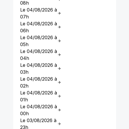
08h
Le 04/08/2026 à
07h
Le 04/08/2026 à
06h
Le 04/08/2026 à
05h
Le 04/08/2026 à
04h
Le 04/08/2026 à
03h
Le 04/08/2026 à
02h
Le 04/08/2026 à
01h
Le 04/08/2026 à
00h
Le 03/08/2026 à
23h