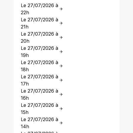
Le 27/07/2026 à
22h
Le 27/07/2026 à
21h
Le 27/07/2026 à
20h
Le 27/07/2026 à
19h
Le 27/07/2026 à
18h
Le 27/07/2026 à
17h
Le 27/07/2026 à
16h
Le 27/07/2026 à
15h
Le 27/07/2026 à
14h