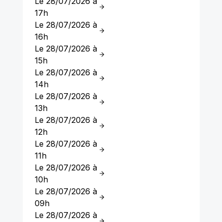
Le 28/07/2026 à
17h
Le 28/07/2026 à
16h
Le 28/07/2026 à
15h
Le 28/07/2026 à
14h
Le 28/07/2026 à
13h
Le 28/07/2026 à
12h
Le 28/07/2026 à
11h
Le 28/07/2026 à
10h
Le 28/07/2026 à
09h
Le 28/07/2026 à