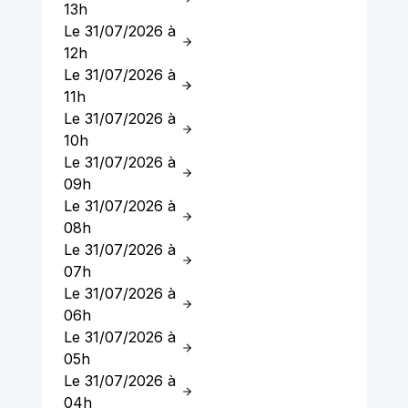
13h
Le 31/07/2026 à
12h
Le 31/07/2026 à
11h
Le 31/07/2026 à
10h
Le 31/07/2026 à
09h
Le 31/07/2026 à
08h
Le 31/07/2026 à
07h
Le 31/07/2026 à
06h
Le 31/07/2026 à
05h
Le 31/07/2026 à
04h