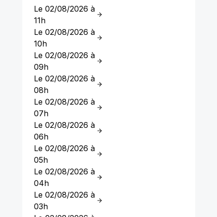
Le 02/08/2026 à
11h
Le 02/08/2026 à
10h
Le 02/08/2026 à
09h
Le 02/08/2026 à
08h
Le 02/08/2026 à
07h
Le 02/08/2026 à
06h
Le 02/08/2026 à
05h
Le 02/08/2026 à
04h
Le 02/08/2026 à
03h