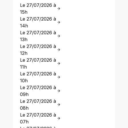
Le 27/07/2026 à
15h
Le 27/07/2026 à
14h
Le 27/07/2026 à
13h
Le 27/07/2026 à
12h
Le 27/07/2026 à
11h
Le 27/07/2026 à
10h
Le 27/07/2026 à
09h
Le 27/07/2026 à
08h
Le 27/07/2026 à
07h