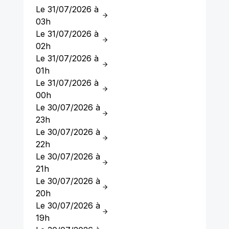
Le 31/07/2026 à
03h
Le 31/07/2026 à
02h
Le 31/07/2026 à
01h
Le 31/07/2026 à
00h
Le 30/07/2026 à
23h
Le 30/07/2026 à
22h
Le 30/07/2026 à
21h
Le 30/07/2026 à
20h
Le 30/07/2026 à
19h