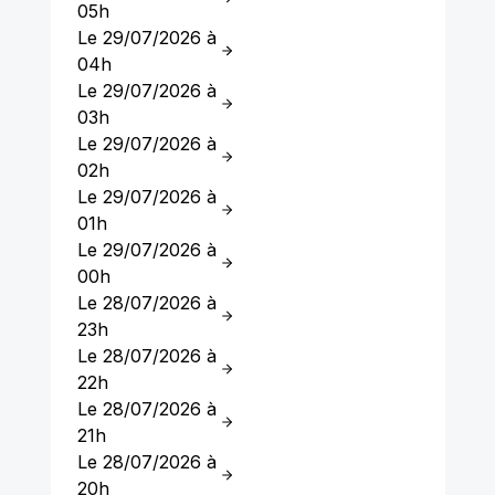
05h
Le 29/07/2026 à
04h
Le 29/07/2026 à
03h
Le 29/07/2026 à
02h
Le 29/07/2026 à
01h
Le 29/07/2026 à
00h
Le 28/07/2026 à
23h
Le 28/07/2026 à
22h
Le 28/07/2026 à
21h
Le 28/07/2026 à
20h