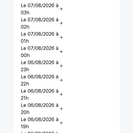
Le 07/08/2026 à
03h
Le 07/08/2026 à
02h
Le 07/08/2026 à
01h
Le 07/08/2026 à
00h
Le 06/08/2026 à
23h
Le 06/08/2026 à
22h
Le 06/08/2026 à
21h
Le 06/08/2026 à
20h
Le 06/08/2026 à
19h