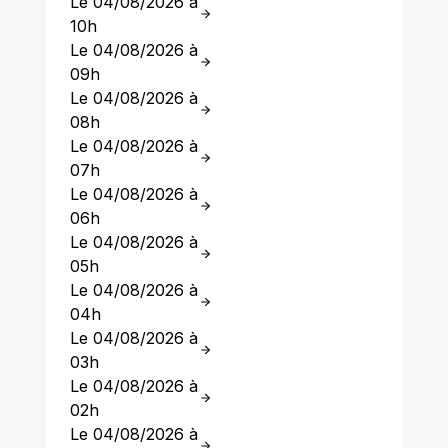
Le 04/08/2026 à
10h
Le 04/08/2026 à
09h
Le 04/08/2026 à
08h
Le 04/08/2026 à
07h
Le 04/08/2026 à
06h
Le 04/08/2026 à
05h
Le 04/08/2026 à
04h
Le 04/08/2026 à
03h
Le 04/08/2026 à
02h
Le 04/08/2026 à