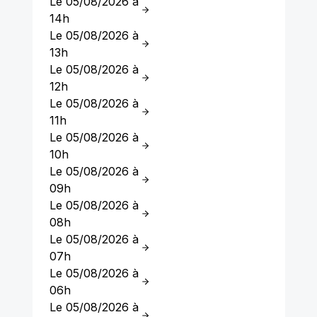
Le 05/08/2026 à
14h
Le 05/08/2026 à
13h
Le 05/08/2026 à
12h
Le 05/08/2026 à
11h
Le 05/08/2026 à
10h
Le 05/08/2026 à
09h
Le 05/08/2026 à
08h
Le 05/08/2026 à
07h
Le 05/08/2026 à
06h
Le 05/08/2026 à