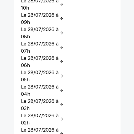
Le 28/07/2026 à
10h
Le 28/07/2026 à
09h
Le 28/07/2026 à
08h
Le 28/07/2026 à
07h
Le 28/07/2026 à
06h
Le 28/07/2026 à
05h
Le 28/07/2026 à
04h
Le 28/07/2026 à
03h
Le 28/07/2026 à
02h
Le 28/07/2026 à