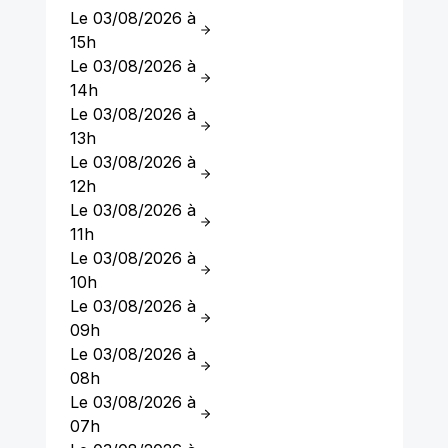
Le 03/08/2026 à
15h
Le 03/08/2026 à
14h
Le 03/08/2026 à
13h
Le 03/08/2026 à
12h
Le 03/08/2026 à
11h
Le 03/08/2026 à
10h
Le 03/08/2026 à
09h
Le 03/08/2026 à
08h
Le 03/08/2026 à
07h