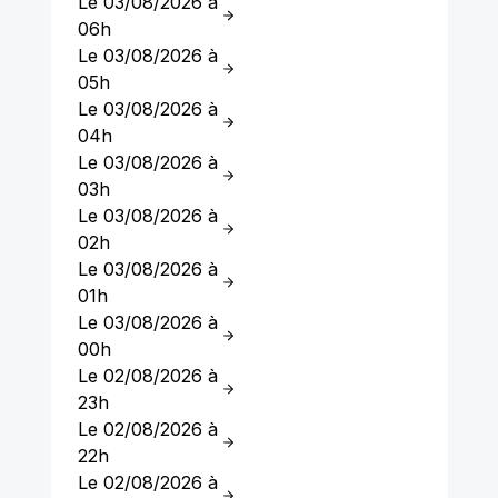
Le 03/08/2026 à
06h
Le 03/08/2026 à
05h
Le 03/08/2026 à
04h
Le 03/08/2026 à
03h
Le 03/08/2026 à
02h
Le 03/08/2026 à
01h
Le 03/08/2026 à
00h
Le 02/08/2026 à
23h
Le 02/08/2026 à
22h
Le 02/08/2026 à