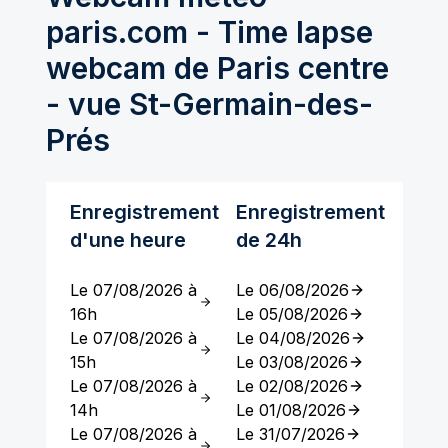
paris.com - Time lapse
webcam de Paris centre
- vue St-Germain-des-
Prés
Enregistrement
Enregistrement
d'une heure
de 24h
Le 07/08/2026 à
Le 06/08/2026
16h
Le 05/08/2026
Le 07/08/2026 à
Le 04/08/2026
15h
Le 03/08/2026
Le 07/08/2026 à
Le 02/08/2026
14h
Le 01/08/2026
Le 07/08/2026 à
Le 31/07/2026