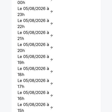
00h
Le 05/08/2026 à
23h
Le 05/08/2026 à
22h
Le 05/08/2026 à
21h
Le 05/08/2026 à
20h
Le 05/08/2026 à
19h
Le 05/08/2026 à
18h
Le 05/08/2026 à
17h
Le 05/08/2026 à
16h
Le 05/08/2026 à
15h