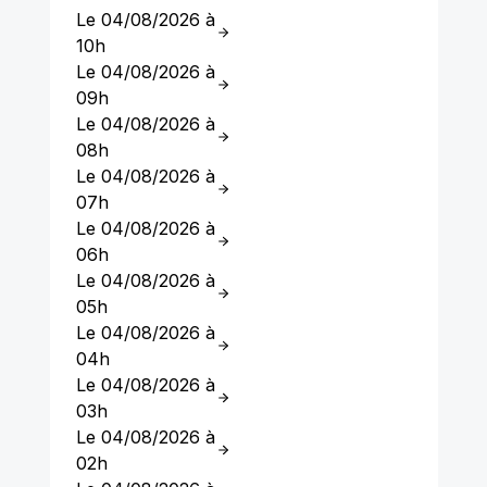
Le 04/08/2026 à
10h
Le 04/08/2026 à
09h
Le 04/08/2026 à
08h
Le 04/08/2026 à
07h
Le 04/08/2026 à
06h
Le 04/08/2026 à
05h
Le 04/08/2026 à
04h
Le 04/08/2026 à
03h
Le 04/08/2026 à
02h