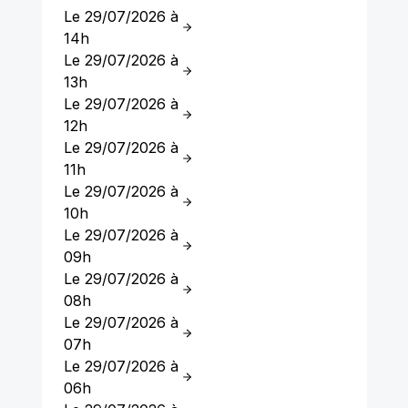
Le 29/07/2026 à
14h
Le 29/07/2026 à
13h
Le 29/07/2026 à
12h
Le 29/07/2026 à
11h
Le 29/07/2026 à
10h
Le 29/07/2026 à
09h
Le 29/07/2026 à
08h
Le 29/07/2026 à
07h
Le 29/07/2026 à
06h