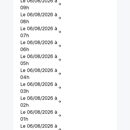
Le 06/08/2026 à
09h
Le 06/08/2026 à
08h
Le 06/08/2026 à
07h
Le 06/08/2026 à
06h
Le 06/08/2026 à
05h
Le 06/08/2026 à
04h
Le 06/08/2026 à
03h
Le 06/08/2026 à
02h
Le 06/08/2026 à
01h
Le 06/08/2026 à