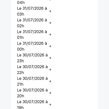
04h
Le 31/07/2026 à
03h
Le 31/07/2026 à
02h
Le 31/07/2026 à
01h
Le 31/07/2026 à
00h
Le 30/07/2026 à
23h
Le 30/07/2026 à
22h
Le 30/07/2026 à
21h
Le 30/07/2026 à
20h
Le 30/07/2026 à
19h