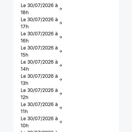
Le 30/07/2026 à
18h
Le 30/07/2026 à
17h
Le 30/07/2026 à
16h
Le 30/07/2026 à
15h
Le 30/07/2026 à
14h
Le 30/07/2026 à
13h
Le 30/07/2026 à
12h
Le 30/07/2026 à
11h
Le 30/07/2026 à
10h