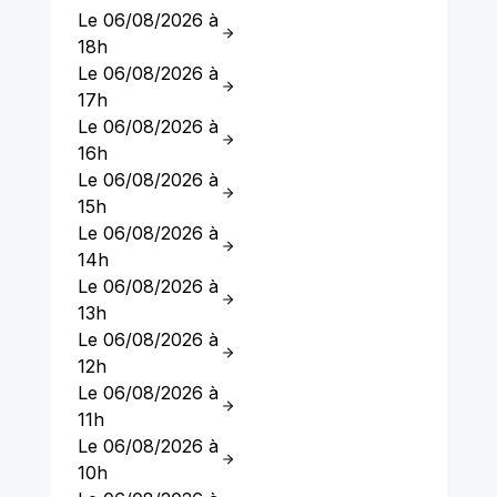
Le 06/08/2026 à
18h
Le 06/08/2026 à
17h
Le 06/08/2026 à
16h
Le 06/08/2026 à
15h
Le 06/08/2026 à
14h
Le 06/08/2026 à
13h
Le 06/08/2026 à
12h
Le 06/08/2026 à
11h
Le 06/08/2026 à
10h