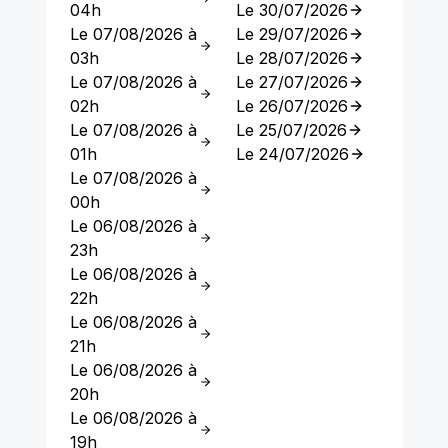
04h
Le 30/07/2026
Le 07/08/2026 à
Le 29/07/2026
03h
Le 28/07/2026
Le 07/08/2026 à
Le 27/07/2026
02h
Le 26/07/2026
Le 07/08/2026 à
Le 25/07/2026
01h
Le 24/07/2026
Le 07/08/2026 à
00h
Le 06/08/2026 à
23h
Le 06/08/2026 à
22h
Le 06/08/2026 à
21h
Le 06/08/2026 à
20h
Le 06/08/2026 à
19h