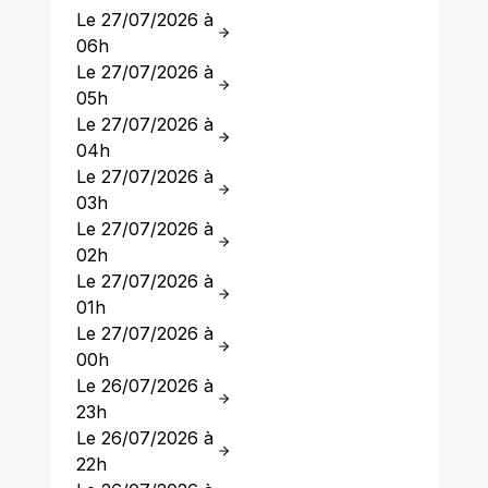
Le 27/07/2026 à
06h
Le 27/07/2026 à
05h
Le 27/07/2026 à
04h
Le 27/07/2026 à
03h
Le 27/07/2026 à
02h
Le 27/07/2026 à
01h
Le 27/07/2026 à
00h
Le 26/07/2026 à
23h
Le 26/07/2026 à
22h