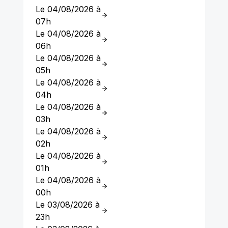
Le 04/08/2026 à
07h
Le 04/08/2026 à
06h
Le 04/08/2026 à
05h
Le 04/08/2026 à
04h
Le 04/08/2026 à
03h
Le 04/08/2026 à
02h
Le 04/08/2026 à
01h
Le 04/08/2026 à
00h
Le 03/08/2026 à
23h