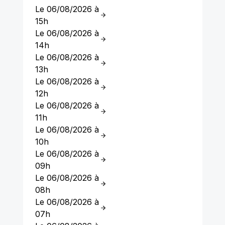
Le 06/08/2026 à
15h
Le 06/08/2026 à
14h
Le 06/08/2026 à
13h
Le 06/08/2026 à
12h
Le 06/08/2026 à
11h
Le 06/08/2026 à
10h
Le 06/08/2026 à
09h
Le 06/08/2026 à
08h
Le 06/08/2026 à
07h