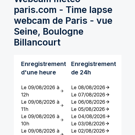
paris.com - Time lapse
webcam de Paris - vue
Seine, Boulogne
Billancourt
Enregistrement
Enregistrement
d'une heure
de 24h
Le 09/08/2026 à
Le 08/08/2026
12h
Le 07/08/2026
Le 09/08/2026 à
Le 06/08/2026
11h
Le 05/08/2026
Le 09/08/2026 à
Le 04/08/2026
10h
Le 03/08/2026
Le 09/08/2026 à
Le 02/08/2026