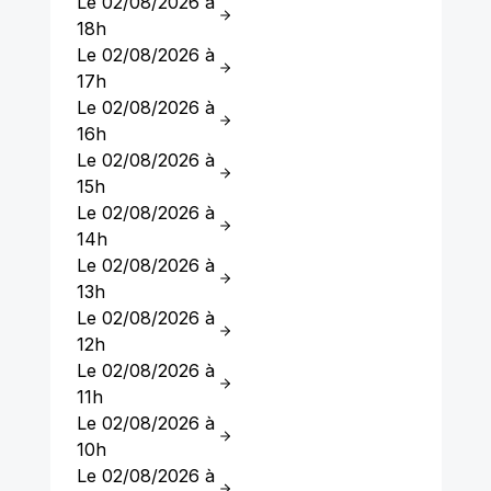
Le 02/08/2026 à
18h
Le 02/08/2026 à
17h
Le 02/08/2026 à
16h
Le 02/08/2026 à
15h
Le 02/08/2026 à
14h
Le 02/08/2026 à
13h
Le 02/08/2026 à
12h
Le 02/08/2026 à
11h
Le 02/08/2026 à
10h
Le 02/08/2026 à