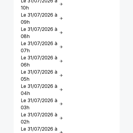
Le 31/07/2026 à
10h
Le 31/07/2026 à
09h
Le 31/07/2026 à
08h
Le 31/07/2026 à
07h
Le 31/07/2026 à
06h
Le 31/07/2026 à
05h
Le 31/07/2026 à
04h
Le 31/07/2026 à
03h
Le 31/07/2026 à
02h
Le 31/07/2026 à