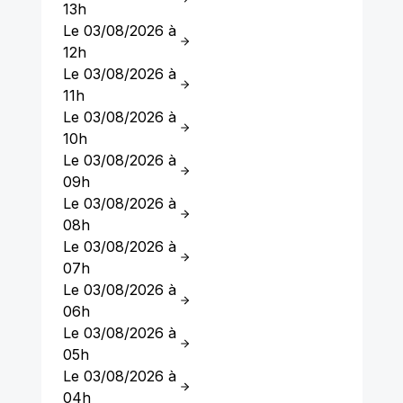
13h
Le 03/08/2026 à
12h
Le 03/08/2026 à
11h
Le 03/08/2026 à
10h
Le 03/08/2026 à
09h
Le 03/08/2026 à
08h
Le 03/08/2026 à
07h
Le 03/08/2026 à
06h
Le 03/08/2026 à
05h
Le 03/08/2026 à
04h