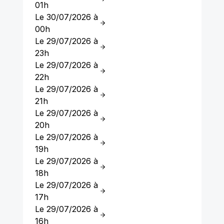
01h
Le 30/07/2026 à
00h
Le 29/07/2026 à
23h
Le 29/07/2026 à
22h
Le 29/07/2026 à
21h
Le 29/07/2026 à
20h
Le 29/07/2026 à
19h
Le 29/07/2026 à
18h
Le 29/07/2026 à
17h
Le 29/07/2026 à
16h