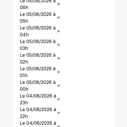
Le 05/08/2026 à
06h
Le 05/08/2026 à
05h
Le 05/08/2026 à
04h
Le 05/08/2026 à
03h
Le 05/08/2026 à
02h
Le 05/08/2026 à
01h
Le 05/08/2026 à
00h
Le 04/08/2026 à
23h
Le 04/08/2026 à
22h
Le 04/08/2026 à