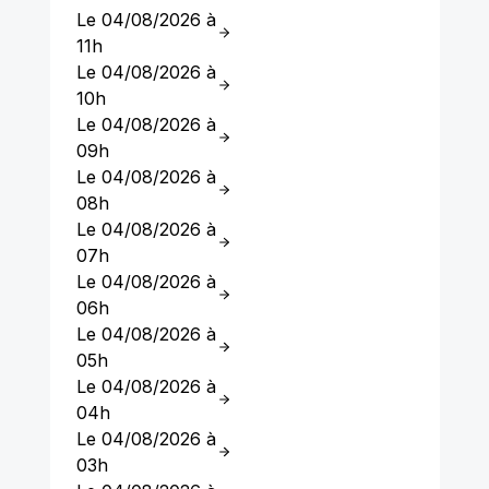
Le 04/08/2026 à
11h
Le 04/08/2026 à
10h
Le 04/08/2026 à
09h
Le 04/08/2026 à
08h
Le 04/08/2026 à
07h
Le 04/08/2026 à
06h
Le 04/08/2026 à
05h
Le 04/08/2026 à
04h
Le 04/08/2026 à
03h