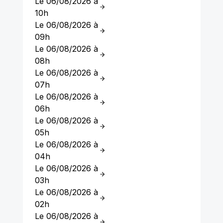
Le 06/08/2026 à
10h
Le 06/08/2026 à
09h
Le 06/08/2026 à
08h
Le 06/08/2026 à
07h
Le 06/08/2026 à
06h
Le 06/08/2026 à
05h
Le 06/08/2026 à
04h
Le 06/08/2026 à
03h
Le 06/08/2026 à
02h
Le 06/08/2026 à