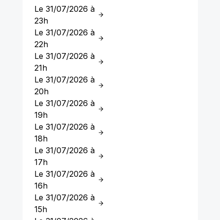
Le 31/07/2026 à
23h
Le 31/07/2026 à
22h
Le 31/07/2026 à
21h
Le 31/07/2026 à
20h
Le 31/07/2026 à
19h
Le 31/07/2026 à
18h
Le 31/07/2026 à
17h
Le 31/07/2026 à
16h
Le 31/07/2026 à
15h