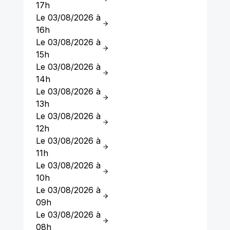
17h
Le 03/08/2026 à
16h
Le 03/08/2026 à
15h
Le 03/08/2026 à
14h
Le 03/08/2026 à
13h
Le 03/08/2026 à
12h
Le 03/08/2026 à
11h
Le 03/08/2026 à
10h
Le 03/08/2026 à
09h
Le 03/08/2026 à
08h