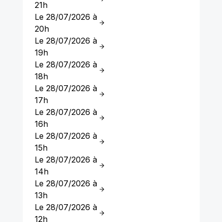
21h
Le 28/07/2026 à
20h
Le 28/07/2026 à
19h
Le 28/07/2026 à
18h
Le 28/07/2026 à
17h
Le 28/07/2026 à
16h
Le 28/07/2026 à
15h
Le 28/07/2026 à
14h
Le 28/07/2026 à
13h
Le 28/07/2026 à
12h