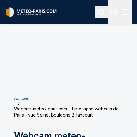
FR
Rechercher
Menu
Menu des
Accueil
Webcam meteo-paris.com - Time lapse webcam de
Paris - vue Seine, Boulogne Billancourt
Webcam meteo-