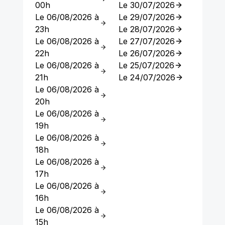
00h
Le 30/07/2026
Le 06/08/2026 à
Le 29/07/2026
23h
Le 28/07/2026
Le 06/08/2026 à
Le 27/07/2026
22h
Le 26/07/2026
Le 06/08/2026 à
Le 25/07/2026
21h
Le 24/07/2026
Le 06/08/2026 à
20h
Le 06/08/2026 à
19h
Le 06/08/2026 à
18h
Le 06/08/2026 à
17h
Le 06/08/2026 à
16h
Le 06/08/2026 à
15h