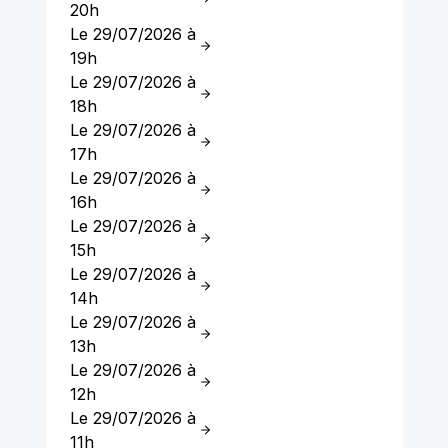
20h
Le 29/07/2026 à
19h
Le 29/07/2026 à
18h
Le 29/07/2026 à
17h
Le 29/07/2026 à
16h
Le 29/07/2026 à
15h
Le 29/07/2026 à
14h
Le 29/07/2026 à
13h
Le 29/07/2026 à
12h
Le 29/07/2026 à
11h