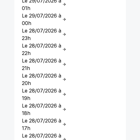
Le 29/07/2026 à
01h
Le 29/07/2026 à
00h
Le 28/07/2026 à
23h
Le 28/07/2026 à
22h
Le 28/07/2026 à
21h
Le 28/07/2026 à
20h
Le 28/07/2026 à
19h
Le 28/07/2026 à
18h
Le 28/07/2026 à
17h
Le 28/07/2026 à