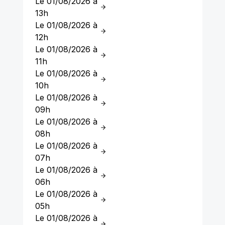
Le 01/08/2026 à
13h
Le 01/08/2026 à
12h
Le 01/08/2026 à
11h
Le 01/08/2026 à
10h
Le 01/08/2026 à
09h
Le 01/08/2026 à
08h
Le 01/08/2026 à
07h
Le 01/08/2026 à
06h
Le 01/08/2026 à
05h
Le 01/08/2026 à