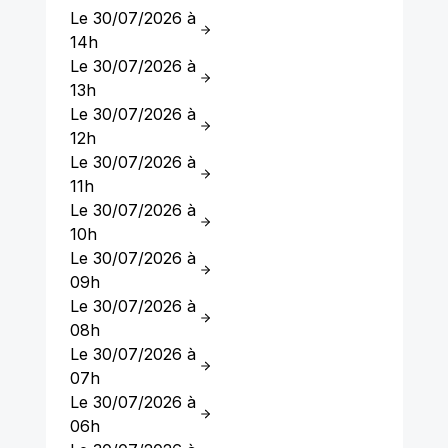
Le 30/07/2026 à
14h
Le 30/07/2026 à
13h
Le 30/07/2026 à
12h
Le 30/07/2026 à
11h
Le 30/07/2026 à
10h
Le 30/07/2026 à
09h
Le 30/07/2026 à
08h
Le 30/07/2026 à
07h
Le 30/07/2026 à
06h