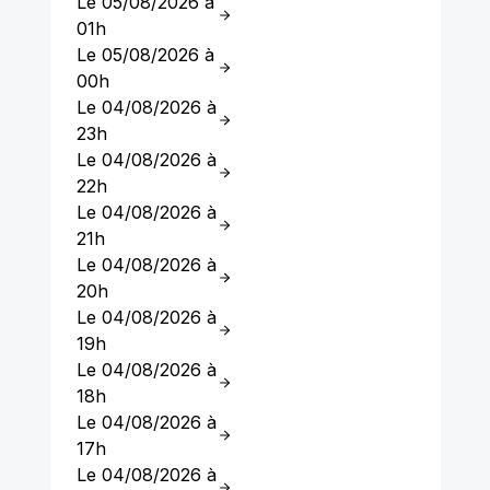
Le 05/08/2026 à
01h
Le 05/08/2026 à
00h
Le 04/08/2026 à
23h
Le 04/08/2026 à
22h
Le 04/08/2026 à
21h
Le 04/08/2026 à
20h
Le 04/08/2026 à
19h
Le 04/08/2026 à
18h
Le 04/08/2026 à
17h
Le 04/08/2026 à