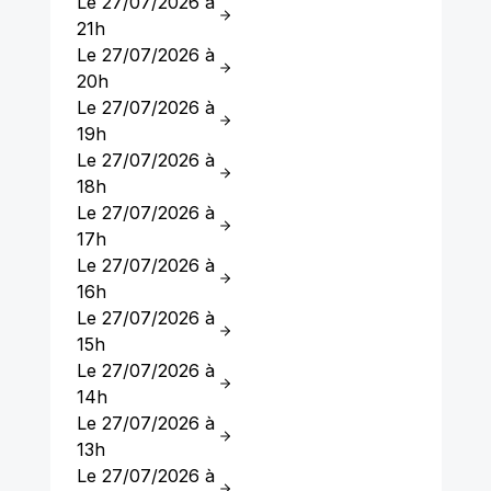
Le 27/07/2026 à
21h
Le 27/07/2026 à
20h
Le 27/07/2026 à
19h
Le 27/07/2026 à
18h
Le 27/07/2026 à
17h
Le 27/07/2026 à
16h
Le 27/07/2026 à
15h
Le 27/07/2026 à
14h
Le 27/07/2026 à
13h
Le 27/07/2026 à