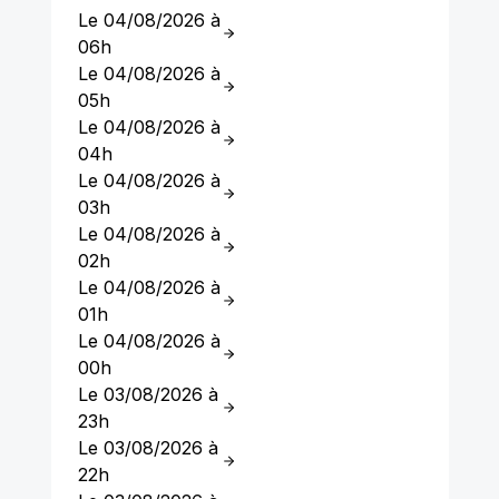
Le 04/08/2026 à
06h
Le 04/08/2026 à
05h
Le 04/08/2026 à
04h
Le 04/08/2026 à
03h
Le 04/08/2026 à
02h
Le 04/08/2026 à
01h
Le 04/08/2026 à
00h
Le 03/08/2026 à
23h
Le 03/08/2026 à
22h