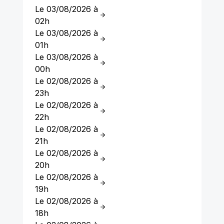
Le 03/08/2026 à
02h
Le 03/08/2026 à
01h
Le 03/08/2026 à
00h
Le 02/08/2026 à
23h
Le 02/08/2026 à
22h
Le 02/08/2026 à
21h
Le 02/08/2026 à
20h
Le 02/08/2026 à
19h
Le 02/08/2026 à
18h