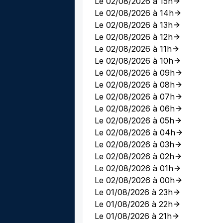
Le 02/08/2026 à 15h
Le 02/08/2026 à 14h
Le 02/08/2026 à 13h
Le 02/08/2026 à 12h
Le 02/08/2026 à 11h
Le 02/08/2026 à 10h
Le 02/08/2026 à 09h
Le 02/08/2026 à 08h
Le 02/08/2026 à 07h
Le 02/08/2026 à 06h
Le 02/08/2026 à 05h
Le 02/08/2026 à 04h
Le 02/08/2026 à 03h
Le 02/08/2026 à 02h
Le 02/08/2026 à 01h
Le 02/08/2026 à 00h
Le 01/08/2026 à 23h
Le 01/08/2026 à 22h
Le 01/08/2026 à 21h