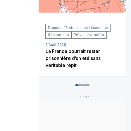
eur / Forte chaleur / Incendies
Douceur / Forte chaleur / Inc
heresse
Prévisions météo
Prévisions météo
t 2026
5 Août 2026
rance pourrait rester
La fraîcheur ne va pas du
onnière d’un été sans
chaleur prépare son ret
table répit
0
1
2
3
4
5