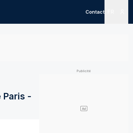
FR
Contact
Menu
Menu des
Paris -