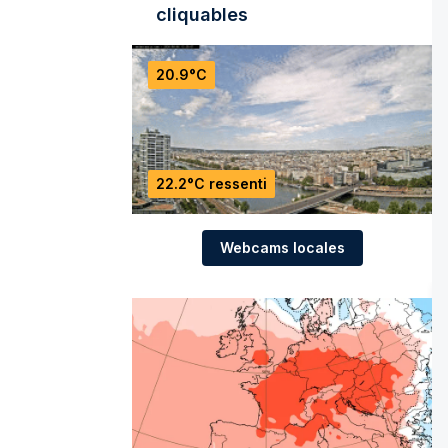
cliquables
20.9°C
22.2°C ressenti
Webcams locales