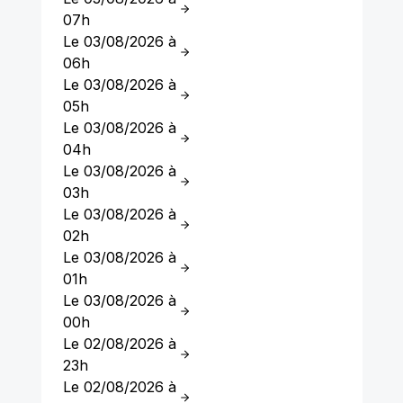
07h
Le 03/08/2026 à
06h
Le 03/08/2026 à
05h
Le 03/08/2026 à
04h
Le 03/08/2026 à
03h
Le 03/08/2026 à
02h
Le 03/08/2026 à
01h
Le 03/08/2026 à
00h
Le 02/08/2026 à
23h
Le 02/08/2026 à