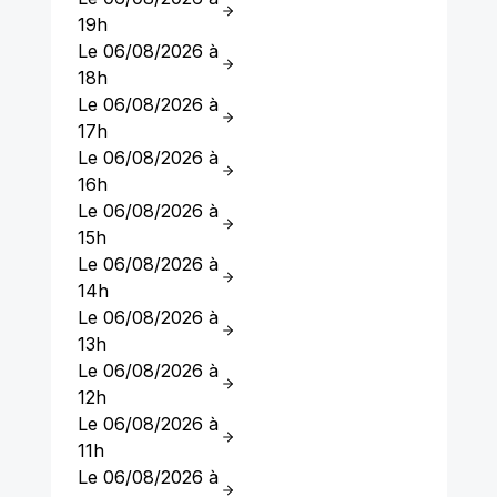
19h
Le 06/08/2026 à
18h
Le 06/08/2026 à
17h
Le 06/08/2026 à
16h
Le 06/08/2026 à
15h
Le 06/08/2026 à
14h
Le 06/08/2026 à
13h
Le 06/08/2026 à
12h
Le 06/08/2026 à
11h
Le 06/08/2026 à