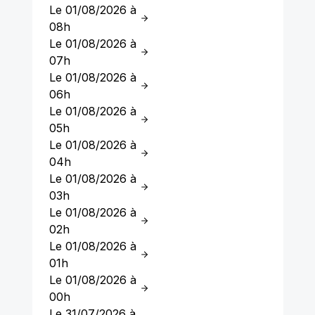
Le 01/08/2026 à
08h
Le 01/08/2026 à
07h
Le 01/08/2026 à
06h
Le 01/08/2026 à
05h
Le 01/08/2026 à
04h
Le 01/08/2026 à
03h
Le 01/08/2026 à
02h
Le 01/08/2026 à
01h
Le 01/08/2026 à
00h
Le 31/07/2026 à