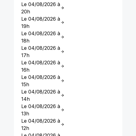
Le 04/08/2026 à
20h
Le 04/08/2026 à
19h
Le 04/08/2026 à
18h
Le 04/08/2026 à
17h
Le 04/08/2026 à
16h
Le 04/08/2026 à
15h
Le 04/08/2026 à
14h
Le 04/08/2026 à
13h
Le 04/08/2026 à
12h
Le 04/08/2026 à