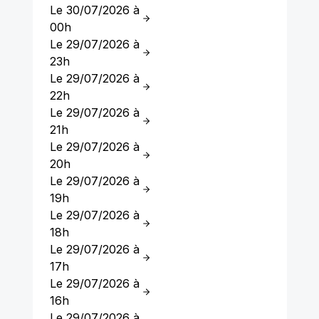
Le 30/07/2026 à
00h
Le 29/07/2026 à
23h
Le 29/07/2026 à
22h
Le 29/07/2026 à
21h
Le 29/07/2026 à
20h
Le 29/07/2026 à
19h
Le 29/07/2026 à
18h
Le 29/07/2026 à
17h
Le 29/07/2026 à
16h
Le 29/07/2026 à