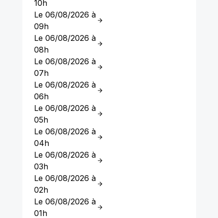
10h
Le 06/08/2026 à
09h
Le 06/08/2026 à
08h
Le 06/08/2026 à
07h
Le 06/08/2026 à
06h
Le 06/08/2026 à
05h
Le 06/08/2026 à
04h
Le 06/08/2026 à
03h
Le 06/08/2026 à
02h
Le 06/08/2026 à
01h