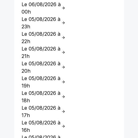
Le 06/08/2026 à
00h
Le 05/08/2026 à
23h
Le 05/08/2026 à
22h
Le 05/08/2026 à
21h
Le 05/08/2026 à
20h
Le 05/08/2026 à
19h
Le 05/08/2026 à
18h
Le 05/08/2026 à
17h
Le 05/08/2026 à
16h
Le 05/08/2026 à