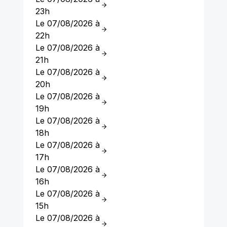
23h
Le 07/08/2026 à
22h
Le 07/08/2026 à
21h
Le 07/08/2026 à
20h
Le 07/08/2026 à
19h
Le 07/08/2026 à
18h
Le 07/08/2026 à
17h
Le 07/08/2026 à
16h
Le 07/08/2026 à
15h
Le 07/08/2026 à