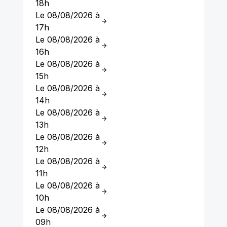
18h
Le 08/08/2026 à
17h
Le 08/08/2026 à
16h
Le 08/08/2026 à
15h
Le 08/08/2026 à
14h
Le 08/08/2026 à
13h
Le 08/08/2026 à
12h
Le 08/08/2026 à
11h
Le 08/08/2026 à
10h
Le 08/08/2026 à
09h