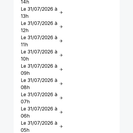
14h
Le 31/07/2026 à
13h
Le 31/07/2026 à
12h
Le 31/07/2026 à
11h
Le 31/07/2026 à
10h
Le 31/07/2026 à
09h
Le 31/07/2026 à
08h
Le 31/07/2026 à
07h
Le 31/07/2026 à
06h
Le 31/07/2026 à
05h