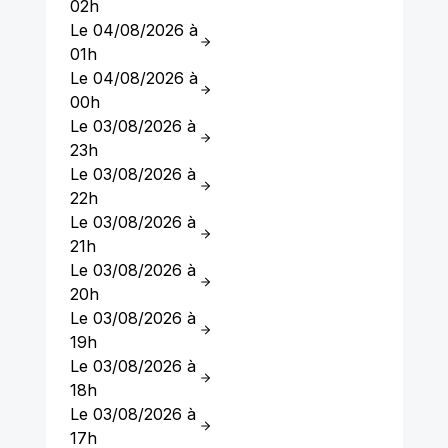
02h
Le 04/08/2026 à
01h
Le 04/08/2026 à
00h
Le 03/08/2026 à
23h
Le 03/08/2026 à
22h
Le 03/08/2026 à
21h
Le 03/08/2026 à
20h
Le 03/08/2026 à
19h
Le 03/08/2026 à
18h
Le 03/08/2026 à
17h