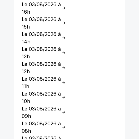
Le 03/08/2026 à
16h
Le 03/08/2026 à
15h
Le 03/08/2026 à
14h
Le 03/08/2026 à
13h
Le 03/08/2026 à
12h
Le 03/08/2026 à
11h
Le 03/08/2026 à
10h
Le 03/08/2026 à
09h
Le 03/08/2026 à
08h
Le 03/08/2026 à