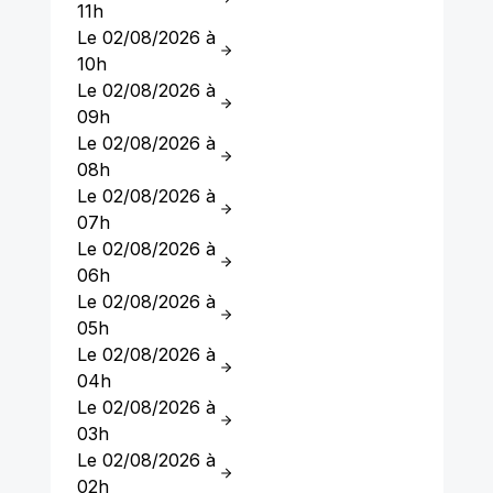
11h
Le 02/08/2026 à
10h
Le 02/08/2026 à
09h
Le 02/08/2026 à
08h
Le 02/08/2026 à
07h
Le 02/08/2026 à
06h
Le 02/08/2026 à
05h
Le 02/08/2026 à
04h
Le 02/08/2026 à
03h
Le 02/08/2026 à
02h