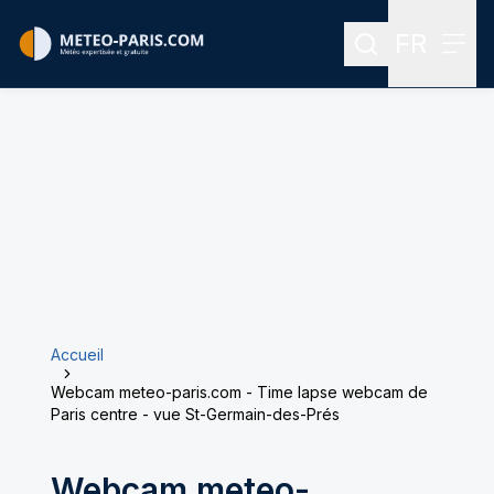
FR
Rechercher
Menu
Menu des
Accueil
Webcam meteo-paris.com - Time lapse webcam de
Paris centre - vue St-Germain-des-Prés
Webcam meteo-