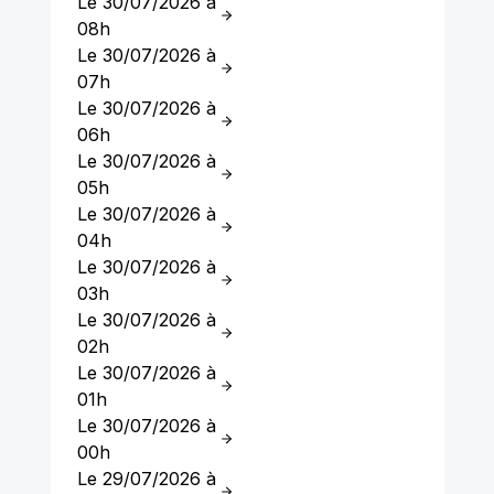
Le 30/07/2026 à
08h
Le 30/07/2026 à
07h
Le 30/07/2026 à
06h
Le 30/07/2026 à
05h
Le 30/07/2026 à
04h
Le 30/07/2026 à
03h
Le 30/07/2026 à
02h
Le 30/07/2026 à
01h
Le 30/07/2026 à
00h
Le 29/07/2026 à