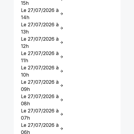
15h
Le 27/07/2026 à
14h
Le 27/07/2026 à
13h
Le 27/07/2026 à
12h
Le 27/07/2026 à
11h
Le 27/07/2026 à
10h
Le 27/07/2026 à
09h
Le 27/07/2026 à
08h
Le 27/07/2026 à
07h
Le 27/07/2026 à
06h