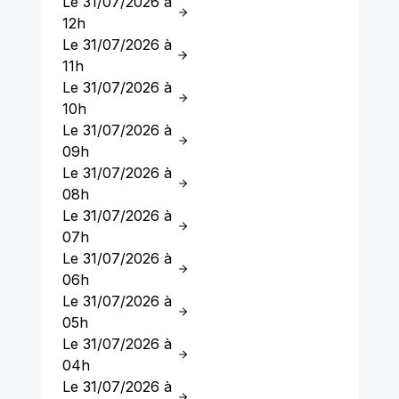
Le 31/07/2026 à
12h
Le 31/07/2026 à
11h
Le 31/07/2026 à
10h
Le 31/07/2026 à
09h
Le 31/07/2026 à
08h
Le 31/07/2026 à
07h
Le 31/07/2026 à
06h
Le 31/07/2026 à
05h
Le 31/07/2026 à
04h
Le 31/07/2026 à