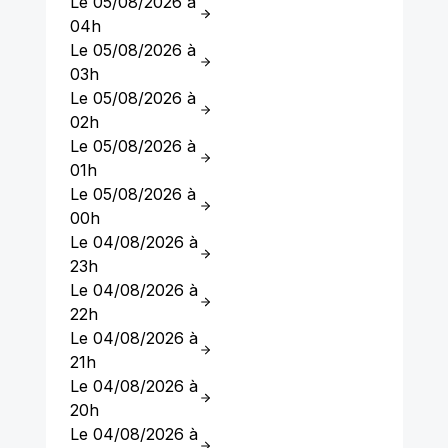
Le 05/08/2026 à
04h
Le 05/08/2026 à
03h
Le 05/08/2026 à
02h
Le 05/08/2026 à
01h
Le 05/08/2026 à
00h
Le 04/08/2026 à
23h
Le 04/08/2026 à
22h
Le 04/08/2026 à
21h
Le 04/08/2026 à
20h
Le 04/08/2026 à