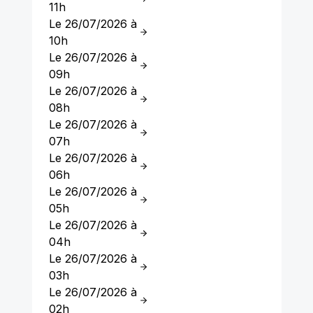
11h
Le 26/07/2026 à
10h
Le 26/07/2026 à
09h
Le 26/07/2026 à
08h
Le 26/07/2026 à
07h
Le 26/07/2026 à
06h
Le 26/07/2026 à
05h
Le 26/07/2026 à
04h
Le 26/07/2026 à
03h
Le 26/07/2026 à
02h