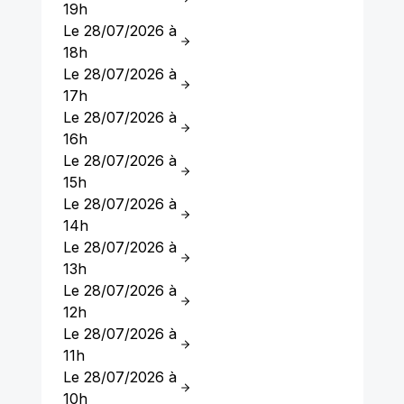
19h
Le 28/07/2026 à
18h
Le 28/07/2026 à
17h
Le 28/07/2026 à
16h
Le 28/07/2026 à
15h
Le 28/07/2026 à
14h
Le 28/07/2026 à
13h
Le 28/07/2026 à
12h
Le 28/07/2026 à
11h
Le 28/07/2026 à
10h