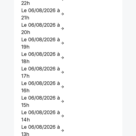
22h
Le 06/08/2026 à
21h
Le 06/08/2026 à
20h
Le 06/08/2026 à
19h
Le 06/08/2026 à
18h
Le 06/08/2026 à
17h
Le 06/08/2026 à
16h
Le 06/08/2026 à
15h
Le 06/08/2026 à
14h
Le 06/08/2026 à
13h