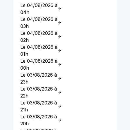
Le 04/08/2026 à
04h
Le 04/08/2026 à
03h
Le 04/08/2026 à
02h
Le 04/08/2026 à
01h
Le 04/08/2026 à
00h
Le 03/08/2026 à
23h
Le 03/08/2026 à
22h
Le 03/08/2026 à
21h
Le 03/08/2026 à
20h