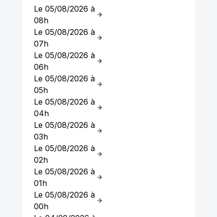
Le 05/08/2026 à
08h
Le 05/08/2026 à
07h
Le 05/08/2026 à
06h
Le 05/08/2026 à
05h
Le 05/08/2026 à
04h
Le 05/08/2026 à
03h
Le 05/08/2026 à
02h
Le 05/08/2026 à
01h
Le 05/08/2026 à
00h