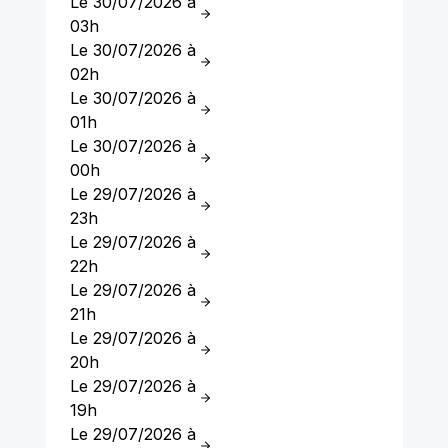
Le 30/07/2026 à
03h
Le 30/07/2026 à
02h
Le 30/07/2026 à
01h
Le 30/07/2026 à
00h
Le 29/07/2026 à
23h
Le 29/07/2026 à
22h
Le 29/07/2026 à
21h
Le 29/07/2026 à
20h
Le 29/07/2026 à
19h
Le 29/07/2026 à