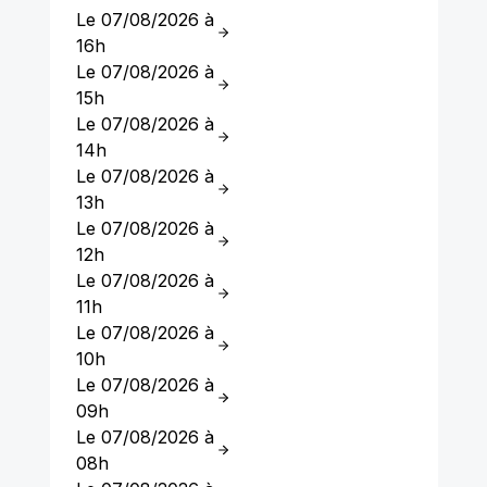
Le 07/08/2026 à
16h
Le 07/08/2026 à
15h
Le 07/08/2026 à
14h
Le 07/08/2026 à
13h
Le 07/08/2026 à
12h
Le 07/08/2026 à
11h
Le 07/08/2026 à
10h
Le 07/08/2026 à
09h
Le 07/08/2026 à
08h