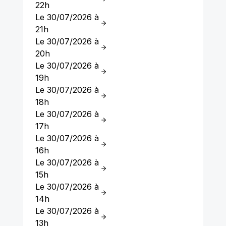
22h
Le 30/07/2026 à
21h
Le 30/07/2026 à
20h
Le 30/07/2026 à
19h
Le 30/07/2026 à
18h
Le 30/07/2026 à
17h
Le 30/07/2026 à
16h
Le 30/07/2026 à
15h
Le 30/07/2026 à
14h
Le 30/07/2026 à
13h