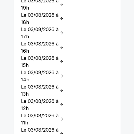
Le 03/08/2026 à
19h
Le 03/08/2026 à
18h
Le 03/08/2026 à
17h
Le 03/08/2026 à
16h
Le 03/08/2026 à
15h
Le 03/08/2026 à
14h
Le 03/08/2026 à
13h
Le 03/08/2026 à
12h
Le 03/08/2026 à
11h
Le 03/08/2026 à