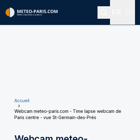
FR
Rechercher
Menu
Menu des
Accueil
Webcam meteo-paris.com - Time lapse webcam de
Paris centre - vue St-Germain-des-Prés
Webcam meteo-