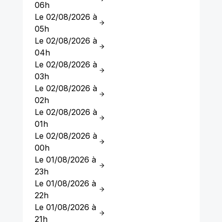
06h
Le 02/08/2026 à
05h
Le 02/08/2026 à
04h
Le 02/08/2026 à
03h
Le 02/08/2026 à
02h
Le 02/08/2026 à
01h
Le 02/08/2026 à
00h
Le 01/08/2026 à
23h
Le 01/08/2026 à
22h
Le 01/08/2026 à
21h