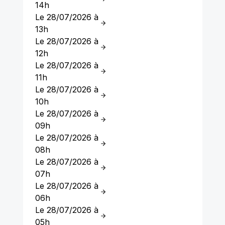
14h
Le 28/07/2026 à
13h
Le 28/07/2026 à
12h
Le 28/07/2026 à
11h
Le 28/07/2026 à
10h
Le 28/07/2026 à
09h
Le 28/07/2026 à
08h
Le 28/07/2026 à
07h
Le 28/07/2026 à
06h
Le 28/07/2026 à
05h