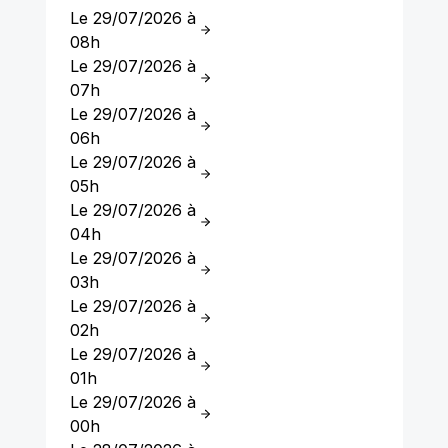
Le 29/07/2026 à
08h
Le 29/07/2026 à
07h
Le 29/07/2026 à
06h
Le 29/07/2026 à
05h
Le 29/07/2026 à
04h
Le 29/07/2026 à
03h
Le 29/07/2026 à
02h
Le 29/07/2026 à
01h
Le 29/07/2026 à
00h