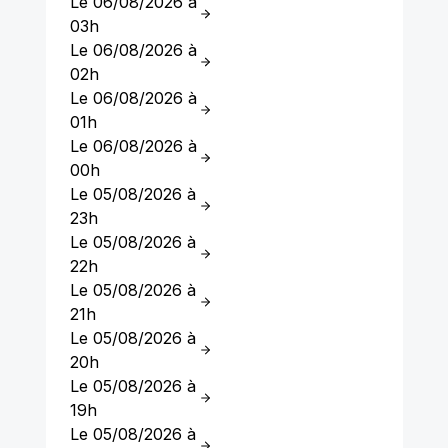
Le 06/08/2026 à
03h
Le 06/08/2026 à
02h
Le 06/08/2026 à
01h
Le 06/08/2026 à
00h
Le 05/08/2026 à
23h
Le 05/08/2026 à
22h
Le 05/08/2026 à
21h
Le 05/08/2026 à
20h
Le 05/08/2026 à
19h
Le 05/08/2026 à