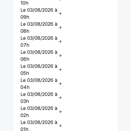
10h
Le 03/08/2026 à
09h
Le 03/08/2026 à
08h
Le 03/08/2026 à
07h
Le 03/08/2026 à
06h
Le 03/08/2026 à
05h
Le 03/08/2026 à
04h
Le 03/08/2026 à
03h
Le 03/08/2026 à
02h
Le 03/08/2026 à
01h