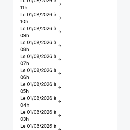
Le 01/08/2026 à
11h
Le 01/08/2026 à
10h
Le 01/08/2026 à
09h
Le 01/08/2026 à
08h
Le 01/08/2026 à
07h
Le 01/08/2026 à
06h
Le 01/08/2026 à
05h
Le 01/08/2026 à
04h
Le 01/08/2026 à
03h
Le 01/08/2026 à