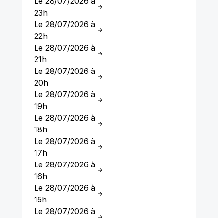
Le 28/07/2026 à
23h
Le 28/07/2026 à
22h
Le 28/07/2026 à
21h
Le 28/07/2026 à
20h
Le 28/07/2026 à
19h
Le 28/07/2026 à
18h
Le 28/07/2026 à
17h
Le 28/07/2026 à
16h
Le 28/07/2026 à
15h
Le 28/07/2026 à