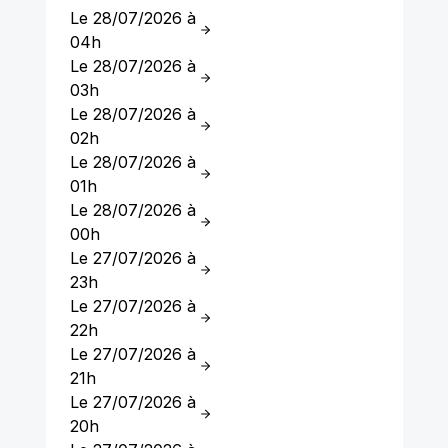
Le 28/07/2026 à
04h
Le 28/07/2026 à
03h
Le 28/07/2026 à
02h
Le 28/07/2026 à
01h
Le 28/07/2026 à
00h
Le 27/07/2026 à
23h
Le 27/07/2026 à
22h
Le 27/07/2026 à
21h
Le 27/07/2026 à
20h