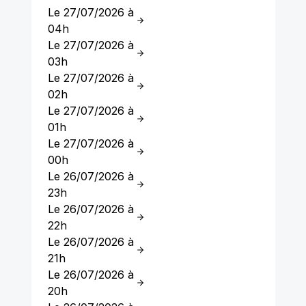
Le 27/07/2026 à
04h
Le 27/07/2026 à
03h
Le 27/07/2026 à
02h
Le 27/07/2026 à
01h
Le 27/07/2026 à
00h
Le 26/07/2026 à
23h
Le 26/07/2026 à
22h
Le 26/07/2026 à
21h
Le 26/07/2026 à
20h