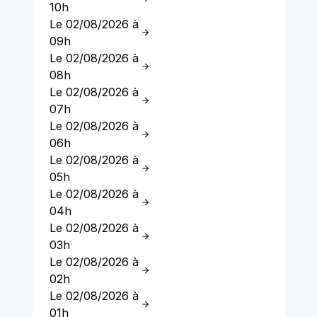
10h
Le 02/08/2026 à
09h
Le 02/08/2026 à
08h
Le 02/08/2026 à
07h
Le 02/08/2026 à
06h
Le 02/08/2026 à
05h
Le 02/08/2026 à
04h
Le 02/08/2026 à
03h
Le 02/08/2026 à
02h
Le 02/08/2026 à
01h