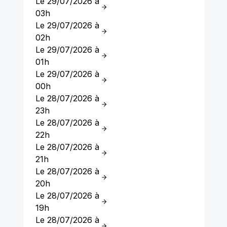
Le 29/07/2026 à
03h
Le 29/07/2026 à
02h
Le 29/07/2026 à
01h
Le 29/07/2026 à
00h
Le 28/07/2026 à
23h
Le 28/07/2026 à
22h
Le 28/07/2026 à
21h
Le 28/07/2026 à
20h
Le 28/07/2026 à
19h
Le 28/07/2026 à