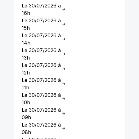
Le 30/07/2026 à
16h
Le 30/07/2026 à
15h
Le 30/07/2026 à
14h
Le 30/07/2026 à
13h
Le 30/07/2026 à
12h
Le 30/07/2026 à
11h
Le 30/07/2026 à
10h
Le 30/07/2026 à
09h
Le 30/07/2026 à
08h