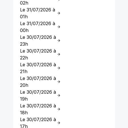
02h
Le 31/07/2026 à
01h
Le 31/07/2026 à
00h
Le 30/07/2026 à
23h
Le 30/07/2026 à
22h
Le 30/07/2026 à
21h
Le 30/07/2026 à
20h
Le 30/07/2026 à
19h
Le 30/07/2026 à
18h
Le 30/07/2026 à
17h