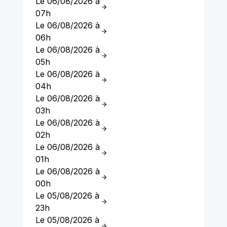
Le 06/08/2026 à
07h
Le 06/08/2026 à
06h
Le 06/08/2026 à
05h
Le 06/08/2026 à
04h
Le 06/08/2026 à
03h
Le 06/08/2026 à
02h
Le 06/08/2026 à
01h
Le 06/08/2026 à
00h
Le 05/08/2026 à
23h
Le 05/08/2026 à