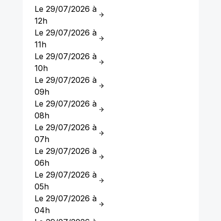
Le 29/07/2026 à
12h
Le 29/07/2026 à
11h
Le 29/07/2026 à
10h
Le 29/07/2026 à
09h
Le 29/07/2026 à
08h
Le 29/07/2026 à
07h
Le 29/07/2026 à
06h
Le 29/07/2026 à
05h
Le 29/07/2026 à
04h