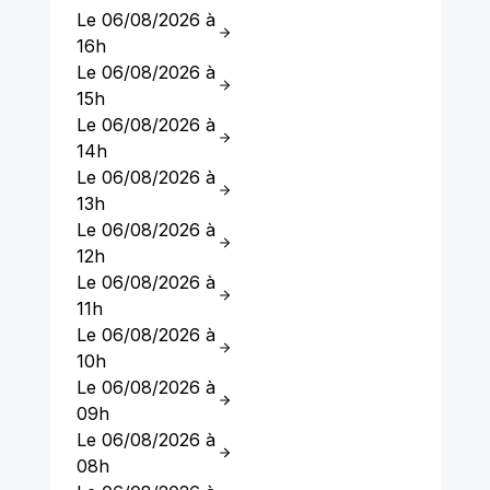
Le 06/08/2026 à
16h
Le 06/08/2026 à
15h
Le 06/08/2026 à
14h
Le 06/08/2026 à
13h
Le 06/08/2026 à
12h
Le 06/08/2026 à
11h
Le 06/08/2026 à
10h
Le 06/08/2026 à
09h
Le 06/08/2026 à
08h