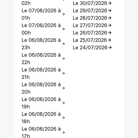
02h
Le 30/07/2026
Le 07/08/2026 à
Le 29/07/2026
01h
Le 28/07/2026
Le 07/08/2026 à
Le 27/07/2026
00h
Le 26/07/2026
Le 06/08/2026 à
Le 25/07/2026
23h
Le 24/07/2026
Le 06/08/2026 à
22h
Le 06/08/2026 à
21h
Le 06/08/2026 à
20h
Le 06/08/2026 à
19h
Le 06/08/2026 à
18h
Le 06/08/2026 à
17h