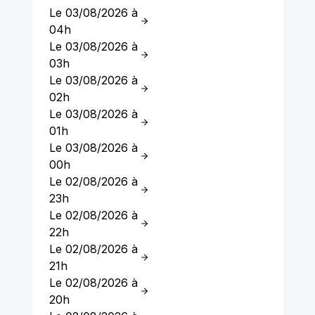
Le 03/08/2026 à
04h
Le 03/08/2026 à
03h
Le 03/08/2026 à
02h
Le 03/08/2026 à
01h
Le 03/08/2026 à
00h
Le 02/08/2026 à
23h
Le 02/08/2026 à
22h
Le 02/08/2026 à
21h
Le 02/08/2026 à
20h