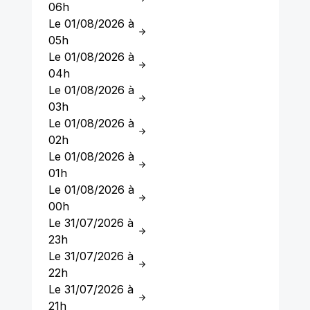
06h
Le 01/08/2026 à
05h
Le 01/08/2026 à
04h
Le 01/08/2026 à
03h
Le 01/08/2026 à
02h
Le 01/08/2026 à
01h
Le 01/08/2026 à
00h
Le 31/07/2026 à
23h
Le 31/07/2026 à
22h
Le 31/07/2026 à
21h