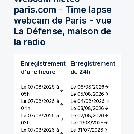
paris.com - Time lapse
webcam de Paris - vue
La Défense, maison de
la radio
Enregistrement
Enregistrement
d'une heure
de 24h
Le 07/08/2026 à
Le 06/08/2026
05h
Le 05/08/2026
Le 07/08/2026 à
Le 04/08/2026
04h
Le 03/08/2026
Le 07/08/2026 à
Le 02/08/2026
03h
Le 01/08/2026
Le 07/08/2026 à
Le 31/07/2026