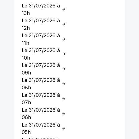
Le 31/07/2026 à
13h
Le 31/07/2026 à
12h
Le 31/07/2026 à
11h
Le 31/07/2026 à
10h
Le 31/07/2026 à
09h
Le 31/07/2026 à
08h
Le 31/07/2026 à
07h
Le 31/07/2026 à
06h
Le 31/07/2026 à
05h