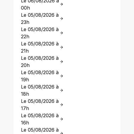
Le 06/08/2026 à
00h
Le 05/08/2026 à
23h
Le 05/08/2026 à
22h
Le 05/08/2026 à
21h
Le 05/08/2026 à
20h
Le 05/08/2026 à
19h
Le 05/08/2026 à
18h
Le 05/08/2026 à
17h
Le 05/08/2026 à
16h
Le 05/08/2026 à