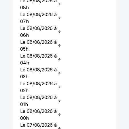
Le 08/08/2026 à
08h
Le 08/08/2026 à
07h
Le 08/08/2026 à
06h
Le 08/08/2026 à
05h
Le 08/08/2026 à
04h
Le 08/08/2026 à
03h
Le 08/08/2026 à
02h
Le 08/08/2026 à
01h
Le 08/08/2026 à
00h
Le 07/08/2026 à