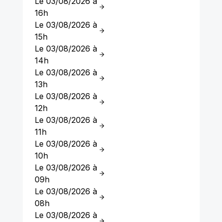
Le 03/08/2026 à
16h
Le 03/08/2026 à
15h
Le 03/08/2026 à
14h
Le 03/08/2026 à
13h
Le 03/08/2026 à
12h
Le 03/08/2026 à
11h
Le 03/08/2026 à
10h
Le 03/08/2026 à
09h
Le 03/08/2026 à
08h
Le 03/08/2026 à