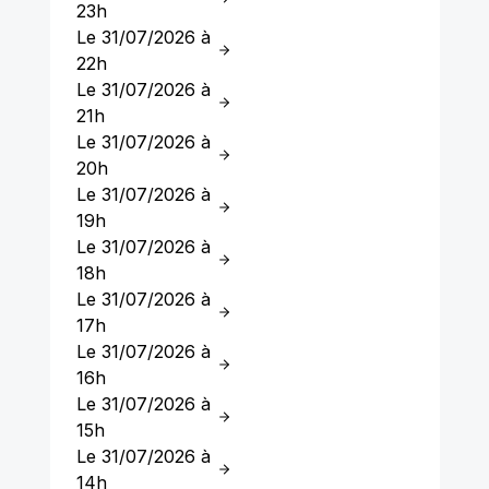
23h
Le 31/07/2026 à
22h
Le 31/07/2026 à
21h
Le 31/07/2026 à
20h
Le 31/07/2026 à
19h
Le 31/07/2026 à
18h
Le 31/07/2026 à
17h
Le 31/07/2026 à
16h
Le 31/07/2026 à
15h
Le 31/07/2026 à
14h