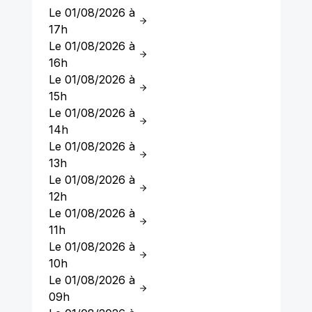
Le 01/08/2026 à
17h
Le 01/08/2026 à
16h
Le 01/08/2026 à
15h
Le 01/08/2026 à
14h
Le 01/08/2026 à
13h
Le 01/08/2026 à
12h
Le 01/08/2026 à
11h
Le 01/08/2026 à
10h
Le 01/08/2026 à
09h