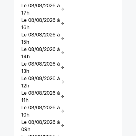
Le 08/08/2026 à
17h
Le 08/08/2026 à
16h
Le 08/08/2026 à
15h
Le 08/08/2026 à
14h
Le 08/08/2026 à
13h
Le 08/08/2026 à
12h
Le 08/08/2026 à
11h
Le 08/08/2026 à
10h
Le 08/08/2026 à
09h