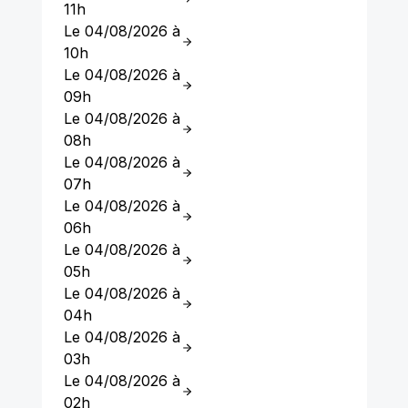
11h
Le 04/08/2026 à
10h
Le 04/08/2026 à
09h
Le 04/08/2026 à
08h
Le 04/08/2026 à
07h
Le 04/08/2026 à
06h
Le 04/08/2026 à
05h
Le 04/08/2026 à
04h
Le 04/08/2026 à
03h
Le 04/08/2026 à
02h