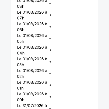
Le 01/08/2026 à
08h
Le 01/08/2026 à
07h
Le 01/08/2026 à
06h
Le 01/08/2026 à
05h
Le 01/08/2026 à
04h
Le 01/08/2026 à
03h
Le 01/08/2026 à
02h
Le 01/08/2026 à
01h
Le 01/08/2026 à
00h
Le 31/07/2026 à