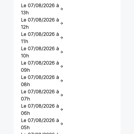
Le 07/08/2026 à
13h
Le 07/08/2026 à
12h
Le 07/08/2026 à
11h
Le 07/08/2026 à
10h
Le 07/08/2026 à
09h
Le 07/08/2026 à
08h
Le 07/08/2026 à
07h
Le 07/08/2026 à
06h
Le 07/08/2026 à
05h