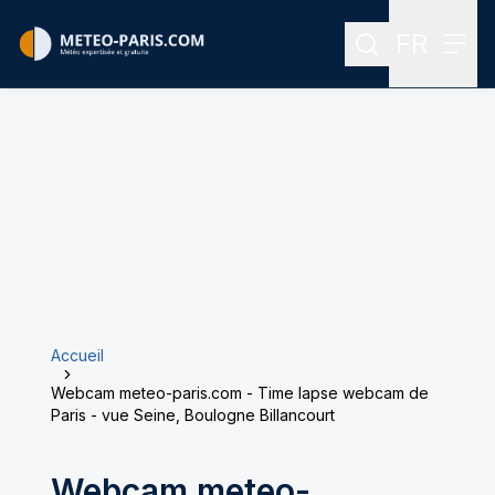
FR
Rechercher
Menu
Menu des
Accueil
Webcam meteo-paris.com - Time lapse webcam de
Paris - vue Seine, Boulogne Billancourt
Webcam meteo-