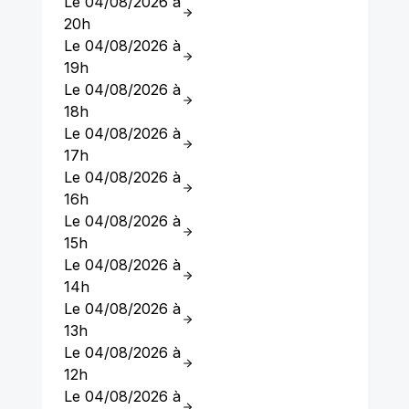
Le 04/08/2026 à
20h
Le 04/08/2026 à
19h
Le 04/08/2026 à
18h
Le 04/08/2026 à
17h
Le 04/08/2026 à
16h
Le 04/08/2026 à
15h
Le 04/08/2026 à
14h
Le 04/08/2026 à
13h
Le 04/08/2026 à
12h
Le 04/08/2026 à