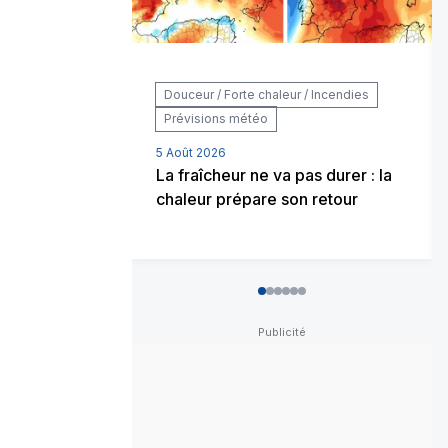
Douceur / Forte chaleur / Incendies
Prévisions météo
5 Août 2026
La fraîcheur ne va pas durer : la
chaleur prépare son retour
0
1
2
3
4
5