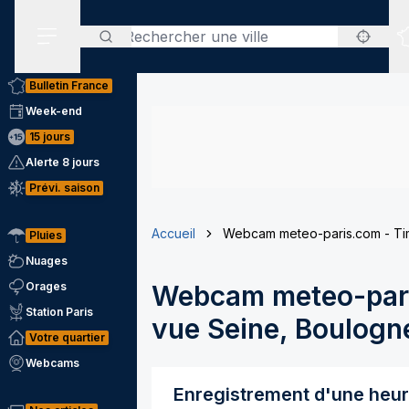
Rechercher
Menu secondaire
Bulletin France
Week-end
15 jours
Alerte 8 jours
Prévi. saison
Accueil
Webcam meteo-paris.com - Tim
Pluies
Nuages
Orages
Webcam meteo-pari
Station Paris
vue Seine, Boulogne
Votre quartier
Webcams
Enregistrement d'une heu