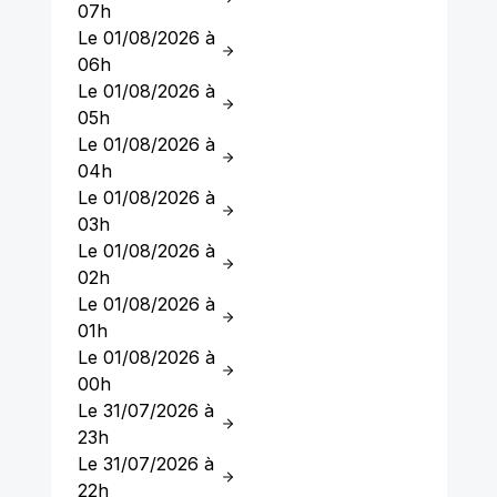
07h
Le 01/08/2026 à
06h
Le 01/08/2026 à
05h
Le 01/08/2026 à
04h
Le 01/08/2026 à
03h
Le 01/08/2026 à
02h
Le 01/08/2026 à
01h
Le 01/08/2026 à
00h
Le 31/07/2026 à
23h
Le 31/07/2026 à
22h