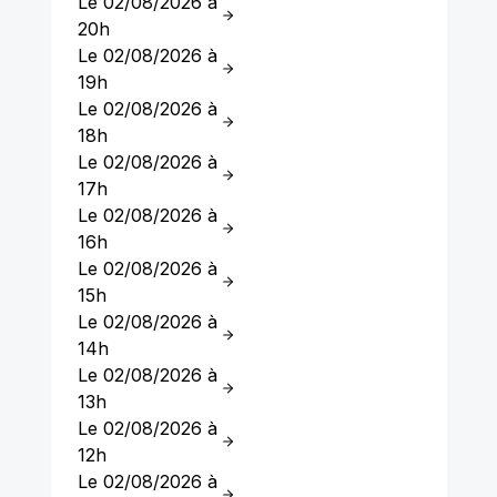
Le 02/08/2026 à
20h
Le 02/08/2026 à
19h
Le 02/08/2026 à
18h
Le 02/08/2026 à
17h
Le 02/08/2026 à
16h
Le 02/08/2026 à
15h
Le 02/08/2026 à
14h
Le 02/08/2026 à
13h
Le 02/08/2026 à
12h
Le 02/08/2026 à