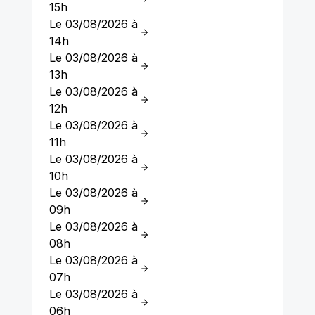
15h
Le 03/08/2026 à
14h
Le 03/08/2026 à
13h
Le 03/08/2026 à
12h
Le 03/08/2026 à
11h
Le 03/08/2026 à
10h
Le 03/08/2026 à
09h
Le 03/08/2026 à
08h
Le 03/08/2026 à
07h
Le 03/08/2026 à
06h