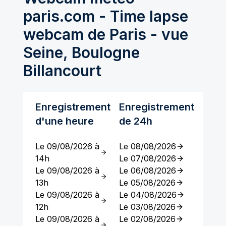
paris.com - Time lapse
webcam de Paris - vue
Seine, Boulogne
Billancourt
Enregistrement
Enregistrement
d'une heure
de 24h
Le 09/08/2026 à
Le 08/08/2026
14h
Le 07/08/2026
Le 09/08/2026 à
Le 06/08/2026
13h
Le 05/08/2026
Le 09/08/2026 à
Le 04/08/2026
12h
Le 03/08/2026
Le 09/08/2026 à
Le 02/08/2026