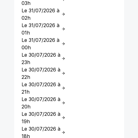
03h
Le 31/07/2026 à
02h
Le 31/07/2026 à
01h
Le 31/07/2026 à
00h
Le 30/07/2026 à
23h
Le 30/07/2026 à
22h
Le 30/07/2026 à
21h
Le 30/07/2026 à
20h
Le 30/07/2026 à
19h
Le 30/07/2026 à
18h