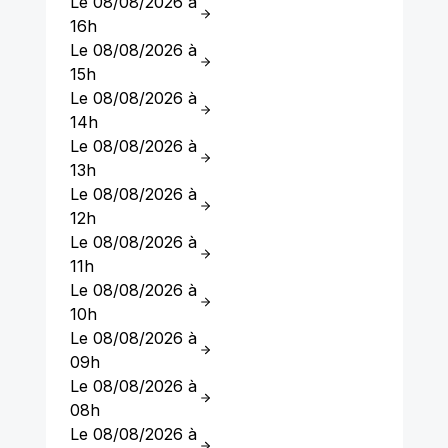
Le 08/08/2026 à
16h
Le 08/08/2026 à
15h
Le 08/08/2026 à
14h
Le 08/08/2026 à
13h
Le 08/08/2026 à
12h
Le 08/08/2026 à
11h
Le 08/08/2026 à
10h
Le 08/08/2026 à
09h
Le 08/08/2026 à
08h
Le 08/08/2026 à