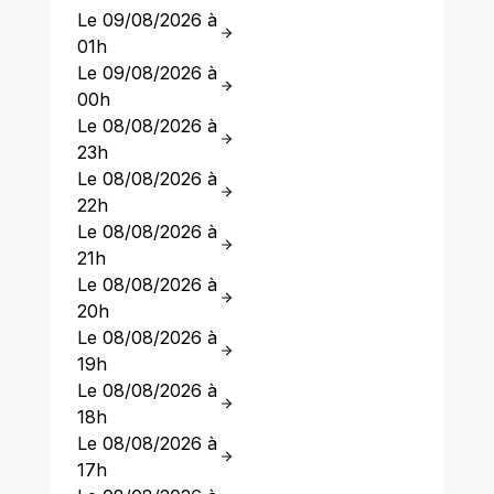
Le 09/08/2026 à
01h
Le 09/08/2026 à
00h
Le 08/08/2026 à
23h
Le 08/08/2026 à
22h
Le 08/08/2026 à
21h
Le 08/08/2026 à
20h
Le 08/08/2026 à
19h
Le 08/08/2026 à
18h
Le 08/08/2026 à
17h