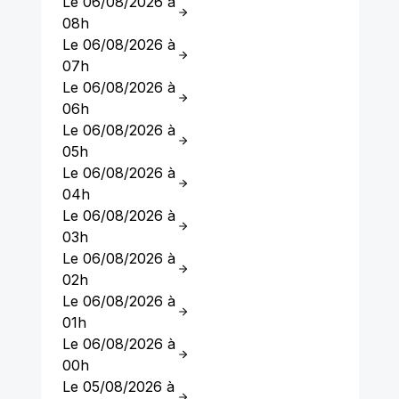
Le 06/08/2026 à
08h
Le 06/08/2026 à
07h
Le 06/08/2026 à
06h
Le 06/08/2026 à
05h
Le 06/08/2026 à
04h
Le 06/08/2026 à
03h
Le 06/08/2026 à
02h
Le 06/08/2026 à
01h
Le 06/08/2026 à
00h
Le 05/08/2026 à