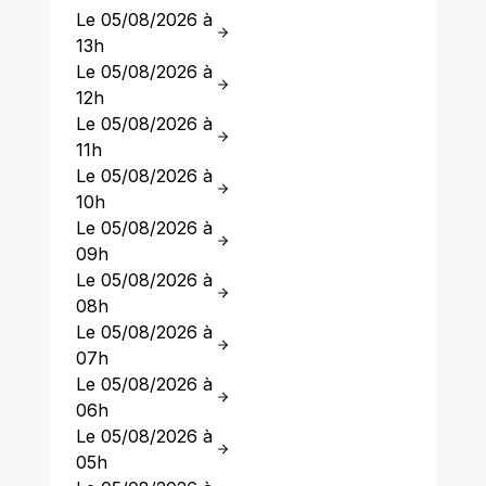
Le 05/08/2026 à
13h
Le 05/08/2026 à
12h
Le 05/08/2026 à
11h
Le 05/08/2026 à
10h
Le 05/08/2026 à
09h
Le 05/08/2026 à
08h
Le 05/08/2026 à
07h
Le 05/08/2026 à
06h
Le 05/08/2026 à
05h