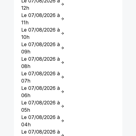
Le 07/08/2026 à
12h
Le 07/08/2026 à
11h
Le 07/08/2026 à
10h
Le 07/08/2026 à
09h
Le 07/08/2026 à
08h
Le 07/08/2026 à
07h
Le 07/08/2026 à
06h
Le 07/08/2026 à
05h
Le 07/08/2026 à
04h
Le 07/08/2026 à