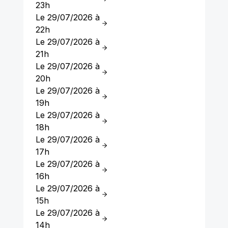
23h
Le 29/07/2026 à
22h
Le 29/07/2026 à
21h
Le 29/07/2026 à
20h
Le 29/07/2026 à
19h
Le 29/07/2026 à
18h
Le 29/07/2026 à
17h
Le 29/07/2026 à
16h
Le 29/07/2026 à
15h
Le 29/07/2026 à
14h