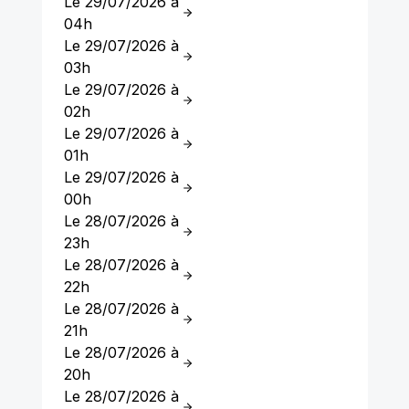
Le 29/07/2026 à
04h
Le 29/07/2026 à
03h
Le 29/07/2026 à
02h
Le 29/07/2026 à
01h
Le 29/07/2026 à
00h
Le 28/07/2026 à
23h
Le 28/07/2026 à
22h
Le 28/07/2026 à
21h
Le 28/07/2026 à
20h
Le 28/07/2026 à