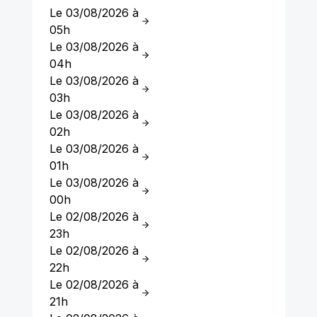
Le 03/08/2026 à
05h
Le 03/08/2026 à
04h
Le 03/08/2026 à
03h
Le 03/08/2026 à
02h
Le 03/08/2026 à
01h
Le 03/08/2026 à
00h
Le 02/08/2026 à
23h
Le 02/08/2026 à
22h
Le 02/08/2026 à
21h