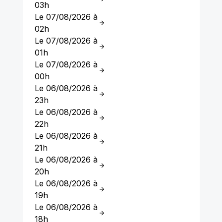
03h
Le 07/08/2026 à
02h
Le 07/08/2026 à
01h
Le 07/08/2026 à
00h
Le 06/08/2026 à
23h
Le 06/08/2026 à
22h
Le 06/08/2026 à
21h
Le 06/08/2026 à
20h
Le 06/08/2026 à
19h
Le 06/08/2026 à
18h