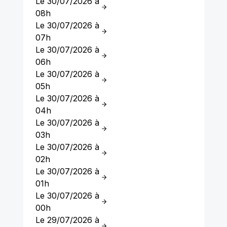
Le 30/07/2026 à
08h
Le 30/07/2026 à
07h
Le 30/07/2026 à
06h
Le 30/07/2026 à
05h
Le 30/07/2026 à
04h
Le 30/07/2026 à
03h
Le 30/07/2026 à
02h
Le 30/07/2026 à
01h
Le 30/07/2026 à
00h
Le 29/07/2026 à