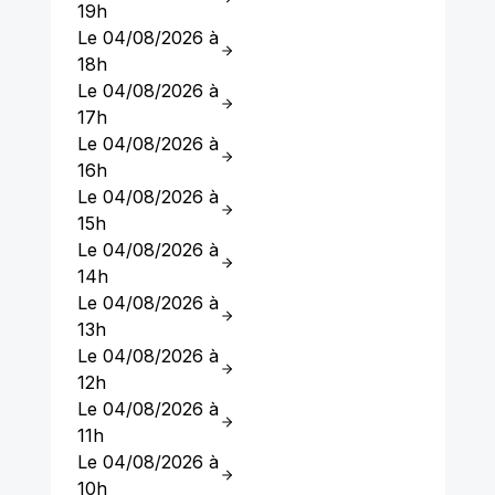
19h
Le 04/08/2026 à
18h
Le 04/08/2026 à
17h
Le 04/08/2026 à
16h
Le 04/08/2026 à
15h
Le 04/08/2026 à
14h
Le 04/08/2026 à
13h
Le 04/08/2026 à
12h
Le 04/08/2026 à
11h
Le 04/08/2026 à
10h