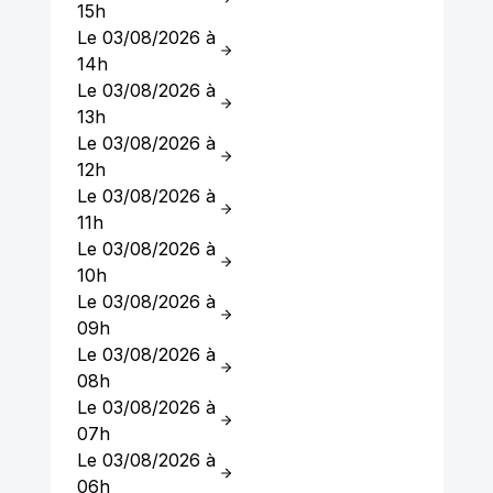
15h
Le 03/08/2026 à
14h
Le 03/08/2026 à
13h
Le 03/08/2026 à
12h
Le 03/08/2026 à
11h
Le 03/08/2026 à
10h
Le 03/08/2026 à
09h
Le 03/08/2026 à
08h
Le 03/08/2026 à
07h
Le 03/08/2026 à
06h