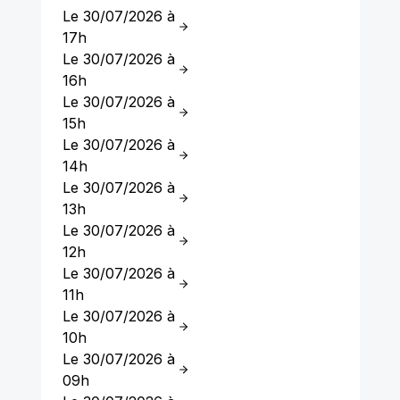
Le 30/07/2026 à
17h
Le 30/07/2026 à
16h
Le 30/07/2026 à
15h
Le 30/07/2026 à
14h
Le 30/07/2026 à
13h
Le 30/07/2026 à
12h
Le 30/07/2026 à
11h
Le 30/07/2026 à
10h
Le 30/07/2026 à
09h