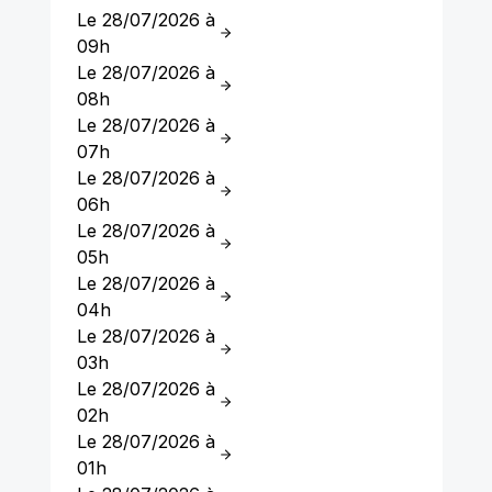
Le 28/07/2026 à
09h
Le 28/07/2026 à
08h
Le 28/07/2026 à
07h
Le 28/07/2026 à
06h
Le 28/07/2026 à
05h
Le 28/07/2026 à
04h
Le 28/07/2026 à
03h
Le 28/07/2026 à
02h
Le 28/07/2026 à
01h