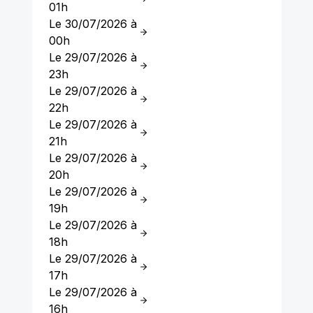
01h
Le 30/07/2026 à
00h
Le 29/07/2026 à
23h
Le 29/07/2026 à
22h
Le 29/07/2026 à
21h
Le 29/07/2026 à
20h
Le 29/07/2026 à
19h
Le 29/07/2026 à
18h
Le 29/07/2026 à
17h
Le 29/07/2026 à
16h