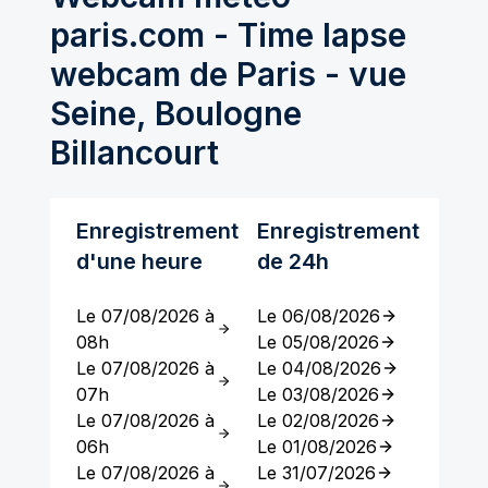
paris.com - Time lapse
webcam de Paris - vue
Seine, Boulogne
Billancourt
Enregistrement
Enregistrement
d'une heure
de 24h
Le 07/08/2026 à
Le 06/08/2026
08h
Le 05/08/2026
Le 07/08/2026 à
Le 04/08/2026
07h
Le 03/08/2026
Le 07/08/2026 à
Le 02/08/2026
06h
Le 01/08/2026
Le 07/08/2026 à
Le 31/07/2026