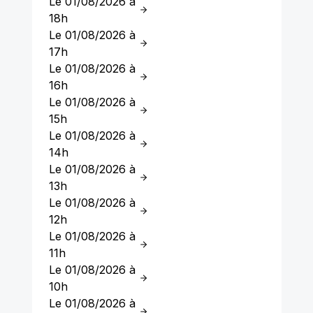
Le 01/08/2026 à
18h
Le 01/08/2026 à
17h
Le 01/08/2026 à
16h
Le 01/08/2026 à
15h
Le 01/08/2026 à
14h
Le 01/08/2026 à
13h
Le 01/08/2026 à
12h
Le 01/08/2026 à
11h
Le 01/08/2026 à
10h
Le 01/08/2026 à