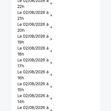
Le 02/08/2026 à
22h
Le 02/08/2026 à
21h
Le 02/08/2026 à
20h
Le 02/08/2026 à
19h
Le 02/08/2026 à
18h
Le 02/08/2026 à
17h
Le 02/08/2026 à
16h
Le 02/08/2026 à
15h
Le 02/08/2026 à
14h
Le 02/08/2026 à