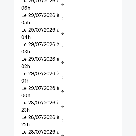
Le 29/07/2026 à
06h
Le 29/07/2026 à
05h
Le 29/07/2026 à
04h
Le 29/07/2026 à
03h
Le 29/07/2026 à
02h
Le 29/07/2026 à
01h
Le 29/07/2026 à
00h
Le 28/07/2026 à
23h
Le 28/07/2026 à
22h
Le 28/07/2026 à