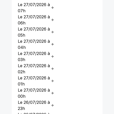
Le 27/07/2026 à
07h
Le 27/07/2026 à
06h
Le 27/07/2026 à
05h
Le 27/07/2026 à
04h
Le 27/07/2026 à
03h
Le 27/07/2026 à
02h
Le 27/07/2026 à
01h
Le 27/07/2026 à
00h
Le 26/07/2026 à
23h