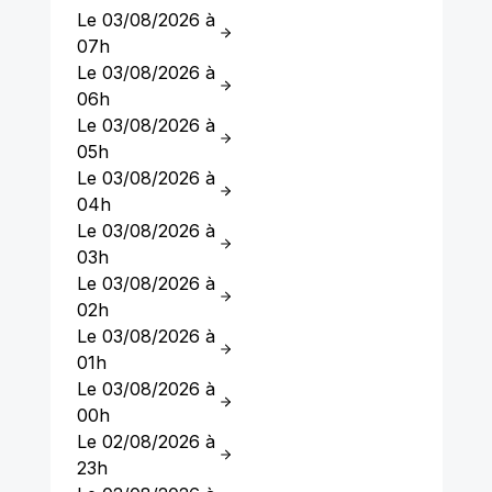
Le 03/08/2026 à
07h
Le 03/08/2026 à
06h
Le 03/08/2026 à
05h
Le 03/08/2026 à
04h
Le 03/08/2026 à
03h
Le 03/08/2026 à
02h
Le 03/08/2026 à
01h
Le 03/08/2026 à
00h
Le 02/08/2026 à
23h