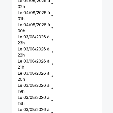
Le 04/08/2026 à
02h
Le 04/08/2026 à
01h
Le 04/08/2026 à
00h
Le 03/08/2026 à
23h
Le 03/08/2026 à
22h
Le 03/08/2026 à
21h
Le 03/08/2026 à
20h
Le 03/08/2026 à
19h
Le 03/08/2026 à
18h
Le 03/08/2026 à