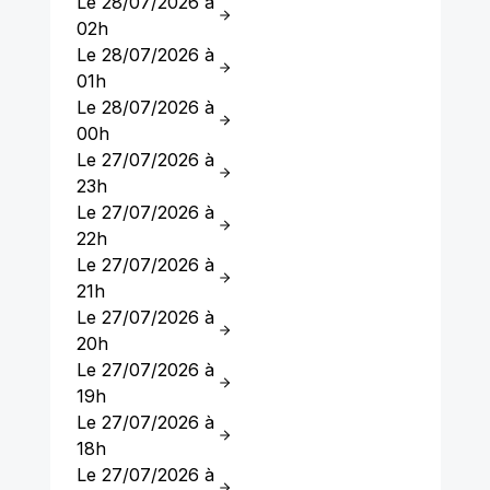
Le 28/07/2026 à
02h
Le 28/07/2026 à
01h
Le 28/07/2026 à
00h
Le 27/07/2026 à
23h
Le 27/07/2026 à
22h
Le 27/07/2026 à
21h
Le 27/07/2026 à
20h
Le 27/07/2026 à
19h
Le 27/07/2026 à
18h
Le 27/07/2026 à