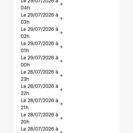
Le 29/07/2026 à
04h
Le 29/07/2026 à
03h
Le 29/07/2026 à
02h
Le 29/07/2026 à
01h
Le 29/07/2026 à
00h
Le 28/07/2026 à
23h
Le 28/07/2026 à
22h
Le 28/07/2026 à
21h
Le 28/07/2026 à
20h
Le 28/07/2026 à