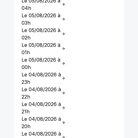
Le 05/08/2026 à
04h
Le 05/08/2026 à
03h
Le 05/08/2026 à
02h
Le 05/08/2026 à
01h
Le 05/08/2026 à
00h
Le 04/08/2026 à
23h
Le 04/08/2026 à
22h
Le 04/08/2026 à
21h
Le 04/08/2026 à
20h
Le 04/08/2026 à