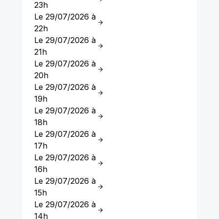
23h
Le 29/07/2026 à
22h
Le 29/07/2026 à
21h
Le 29/07/2026 à
20h
Le 29/07/2026 à
19h
Le 29/07/2026 à
18h
Le 29/07/2026 à
17h
Le 29/07/2026 à
16h
Le 29/07/2026 à
15h
Le 29/07/2026 à
14h