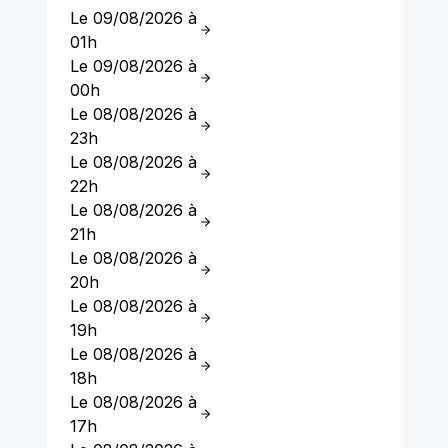
Le 09/08/2026 à
01h
Le 09/08/2026 à
00h
Le 08/08/2026 à
23h
Le 08/08/2026 à
22h
Le 08/08/2026 à
21h
Le 08/08/2026 à
20h
Le 08/08/2026 à
19h
Le 08/08/2026 à
18h
Le 08/08/2026 à
17h