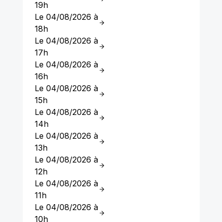
19h
Le 04/08/2026 à
18h
Le 04/08/2026 à
17h
Le 04/08/2026 à
16h
Le 04/08/2026 à
15h
Le 04/08/2026 à
14h
Le 04/08/2026 à
13h
Le 04/08/2026 à
12h
Le 04/08/2026 à
11h
Le 04/08/2026 à
10h