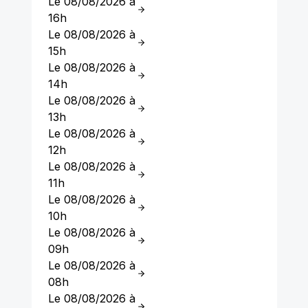
Le 08/08/2026 à
16h
Le 08/08/2026 à
15h
Le 08/08/2026 à
14h
Le 08/08/2026 à
13h
Le 08/08/2026 à
12h
Le 08/08/2026 à
11h
Le 08/08/2026 à
10h
Le 08/08/2026 à
09h
Le 08/08/2026 à
08h
Le 08/08/2026 à