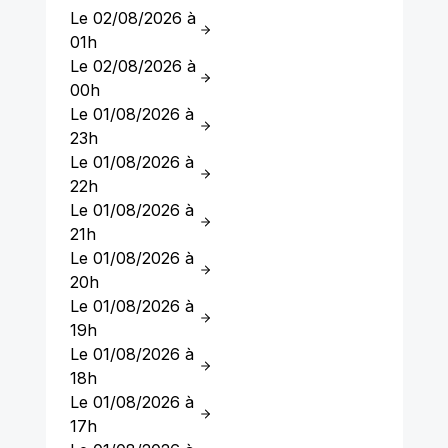
Le 02/08/2026 à
01h
Le 02/08/2026 à
00h
Le 01/08/2026 à
23h
Le 01/08/2026 à
22h
Le 01/08/2026 à
21h
Le 01/08/2026 à
20h
Le 01/08/2026 à
19h
Le 01/08/2026 à
18h
Le 01/08/2026 à
17h