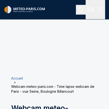
FR
Rechercher
Menu
Menu des
Accueil
Webcam meteo-paris.com - Time lapse webcam de
Paris - vue Seine, Boulogne Billancourt
Webcam meteo-