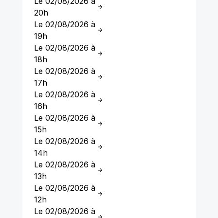
Le 02/08/2026 à
20h
Le 02/08/2026 à
19h
Le 02/08/2026 à
18h
Le 02/08/2026 à
17h
Le 02/08/2026 à
16h
Le 02/08/2026 à
15h
Le 02/08/2026 à
14h
Le 02/08/2026 à
13h
Le 02/08/2026 à
12h
Le 02/08/2026 à