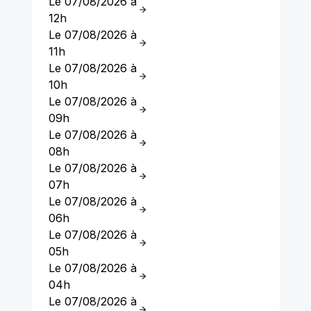
Le 07/08/2026 à
12h
Le 07/08/2026 à
11h
Le 07/08/2026 à
10h
Le 07/08/2026 à
09h
Le 07/08/2026 à
08h
Le 07/08/2026 à
07h
Le 07/08/2026 à
06h
Le 07/08/2026 à
05h
Le 07/08/2026 à
04h
Le 07/08/2026 à