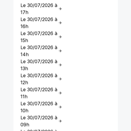
Le 30/07/2026 à
17h
Le 30/07/2026 à
16h
Le 30/07/2026 à
15h
Le 30/07/2026 à
14h
Le 30/07/2026 à
13h
Le 30/07/2026 à
12h
Le 30/07/2026 à
11h
Le 30/07/2026 à
10h
Le 30/07/2026 à
09h