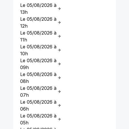
Le 05/08/2026 à
13h
Le 05/08/2026 à
12h
Le 05/08/2026 à
11h
Le 05/08/2026 à
10h
Le 05/08/2026 à
09h
Le 05/08/2026 à
08h
Le 05/08/2026 à
07h
Le 05/08/2026 à
06h
Le 05/08/2026 à
05h