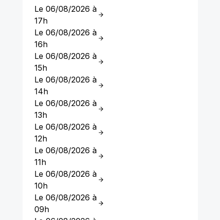
Le 06/08/2026 à
17h
Le 06/08/2026 à
16h
Le 06/08/2026 à
15h
Le 06/08/2026 à
14h
Le 06/08/2026 à
13h
Le 06/08/2026 à
12h
Le 06/08/2026 à
11h
Le 06/08/2026 à
10h
Le 06/08/2026 à
09h