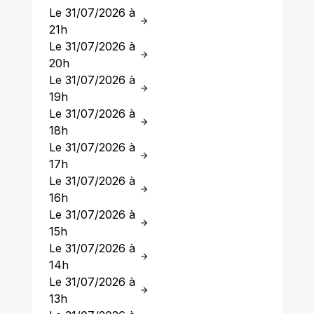
Le 31/07/2026 à
21h
Le 31/07/2026 à
20h
Le 31/07/2026 à
19h
Le 31/07/2026 à
18h
Le 31/07/2026 à
17h
Le 31/07/2026 à
16h
Le 31/07/2026 à
15h
Le 31/07/2026 à
14h
Le 31/07/2026 à
13h