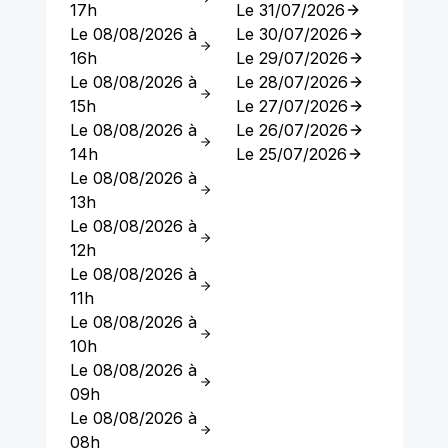
17h
Le 31/07/2026
Le 08/08/2026 à
Le 30/07/2026
16h
Le 29/07/2026
Le 08/08/2026 à
Le 28/07/2026
15h
Le 27/07/2026
Le 08/08/2026 à
Le 26/07/2026
14h
Le 25/07/2026
Le 08/08/2026 à
13h
Le 08/08/2026 à
12h
Le 08/08/2026 à
11h
Le 08/08/2026 à
10h
Le 08/08/2026 à
09h
Le 08/08/2026 à
08h