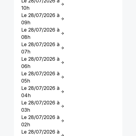
Le 28/07/2026 à
10h
Le 28/07/2026 à
09h
Le 28/07/2026 à
08h
Le 28/07/2026 à
07h
Le 28/07/2026 à
06h
Le 28/07/2026 à
05h
Le 28/07/2026 à
04h
Le 28/07/2026 à
03h
Le 28/07/2026 à
02h
Le 28/07/2026 à