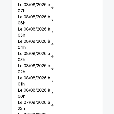
Le 08/08/2026 à
07h
Le 08/08/2026 à
06h
Le 08/08/2026 à
05h
Le 08/08/2026 à
04h
Le 08/08/2026 à
03h
Le 08/08/2026 à
02h
Le 08/08/2026 à
01h
Le 08/08/2026 à
00h
Le 07/08/2026 à
23h