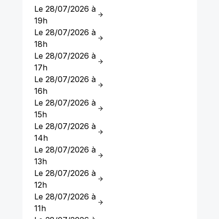
Le 28/07/2026 à
19h
Le 28/07/2026 à
18h
Le 28/07/2026 à
17h
Le 28/07/2026 à
16h
Le 28/07/2026 à
15h
Le 28/07/2026 à
14h
Le 28/07/2026 à
13h
Le 28/07/2026 à
12h
Le 28/07/2026 à
11h