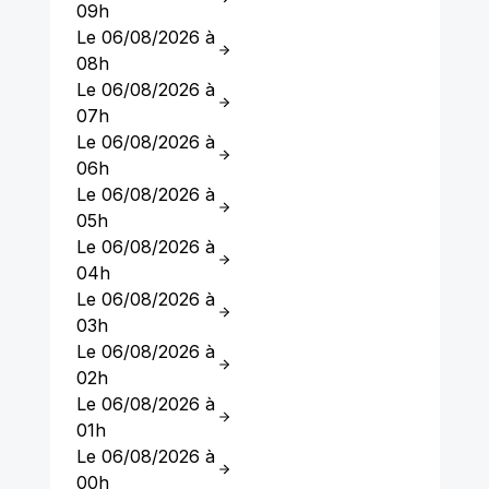
09h
Le 06/08/2026 à
08h
Le 06/08/2026 à
07h
Le 06/08/2026 à
06h
Le 06/08/2026 à
05h
Le 06/08/2026 à
04h
Le 06/08/2026 à
03h
Le 06/08/2026 à
02h
Le 06/08/2026 à
01h
Le 06/08/2026 à
00h