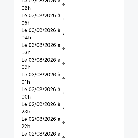
Le 03/08/2026 à
06h
Le 03/08/2026 à
05h
Le 03/08/2026 à
04h
Le 03/08/2026 à
03h
Le 03/08/2026 à
02h
Le 03/08/2026 à
01h
Le 03/08/2026 à
00h
Le 02/08/2026 à
23h
Le 02/08/2026 à
22h
Le 02/08/2026 à