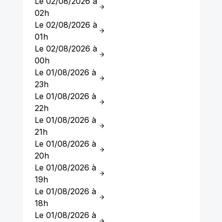
Le 02/08/2026 à
02h
Le 02/08/2026 à
01h
Le 02/08/2026 à
00h
Le 01/08/2026 à
23h
Le 01/08/2026 à
22h
Le 01/08/2026 à
21h
Le 01/08/2026 à
20h
Le 01/08/2026 à
19h
Le 01/08/2026 à
18h
Le 01/08/2026 à