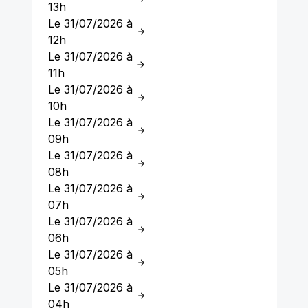
13h
Le 31/07/2026 à
12h
Le 31/07/2026 à
11h
Le 31/07/2026 à
10h
Le 31/07/2026 à
09h
Le 31/07/2026 à
08h
Le 31/07/2026 à
07h
Le 31/07/2026 à
06h
Le 31/07/2026 à
05h
Le 31/07/2026 à
04h