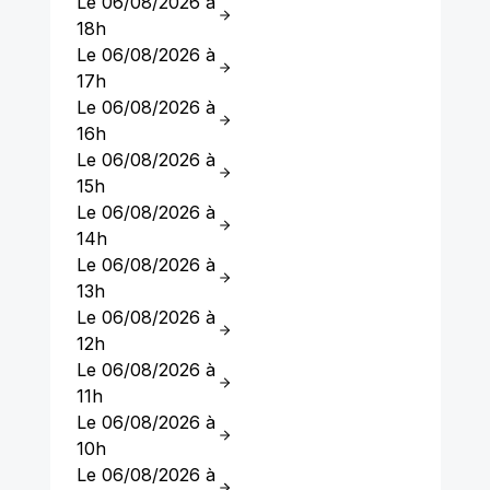
Le 06/08/2026 à
18h
Le 06/08/2026 à
17h
Le 06/08/2026 à
16h
Le 06/08/2026 à
15h
Le 06/08/2026 à
14h
Le 06/08/2026 à
13h
Le 06/08/2026 à
12h
Le 06/08/2026 à
11h
Le 06/08/2026 à
10h
Le 06/08/2026 à