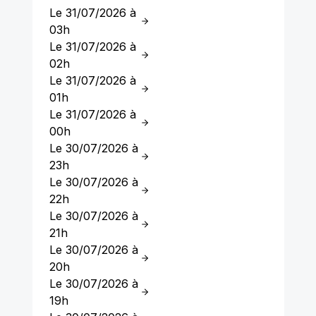
Le 31/07/2026 à
03h
Le 31/07/2026 à
02h
Le 31/07/2026 à
01h
Le 31/07/2026 à
00h
Le 30/07/2026 à
23h
Le 30/07/2026 à
22h
Le 30/07/2026 à
21h
Le 30/07/2026 à
20h
Le 30/07/2026 à
19h