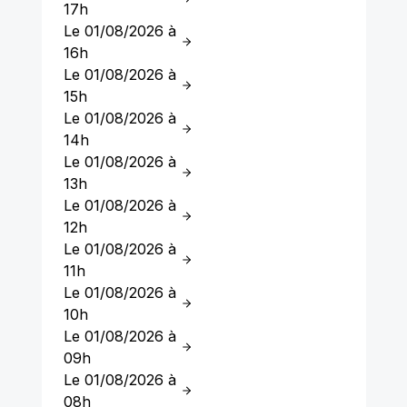
17h
Le 01/08/2026 à
16h
Le 01/08/2026 à
15h
Le 01/08/2026 à
14h
Le 01/08/2026 à
13h
Le 01/08/2026 à
12h
Le 01/08/2026 à
11h
Le 01/08/2026 à
10h
Le 01/08/2026 à
09h
Le 01/08/2026 à
08h