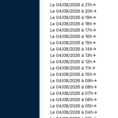
Le 04/08/2026 à 21h
Le 04/08/2026 à 20h
Le 04/08/2026 à 19h
Le 04/08/2026 à 18h
Le 04/08/2026 à 17h
Le 04/08/2026 à 16h
Le 04/08/2026 à 15h
Le 04/08/2026 à 14h
Le 04/08/2026 à 13h
Le 04/08/2026 à 12h
Le 04/08/2026 à 11h
Le 04/08/2026 à 10h
Le 04/08/2026 à 09h
Le 04/08/2026 à 08h
Le 04/08/2026 à 07h
Le 04/08/2026 à 06h
Le 04/08/2026 à 05h
Le 04/08/2026 à 04h