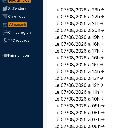
Nos articles
X (Twitter)
Le 07/08/2026 à 23h
Le 07/08/2026 à 22h
Chronique
Le 07/08/2026 à 21h
Almanach
Le 07/08/2026 à 20h
Climat région
Le 07/08/2026 à 19h
T°C records
Le 07/08/2026 à 18h
Le 07/08/2026 à 17h
Faire un don
Le 07/08/2026 à 16h
Le 07/08/2026 à 15h
Le 07/08/2026 à 14h
Le 07/08/2026 à 13h
Le 07/08/2026 à 12h
Le 07/08/2026 à 11h
Le 07/08/2026 à 10h
Le 07/08/2026 à 09h
Le 07/08/2026 à 08h
Le 07/08/2026 à 07h
Le 07/08/2026 à 06h