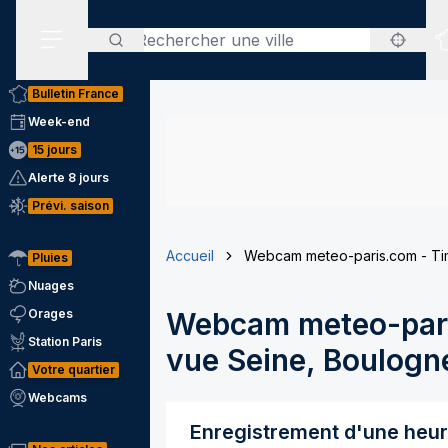
Rechercher
Menu secondaire
Bulletin France
Week-end
15 jours
Alerte 8 jours
Prévi. saison
Accueil
Webcam meteo-paris.com - Tim
Pluies
Nuages
Orages
Webcam meteo-pari
Station Paris
vue Seine, Boulogne
Votre quartier
Webcams
Enregistrement d'une heu