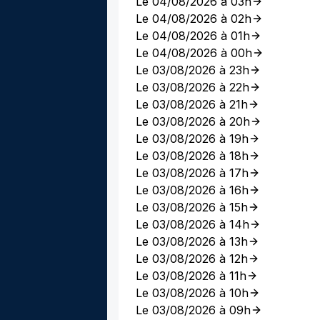
Le 04/08/2026 à 03h
Le 04/08/2026 à 02h
Le 04/08/2026 à 01h
Le 04/08/2026 à 00h
Le 03/08/2026 à 23h
Le 03/08/2026 à 22h
Le 03/08/2026 à 21h
Le 03/08/2026 à 20h
Le 03/08/2026 à 19h
Le 03/08/2026 à 18h
Le 03/08/2026 à 17h
Le 03/08/2026 à 16h
Le 03/08/2026 à 15h
Le 03/08/2026 à 14h
Le 03/08/2026 à 13h
Le 03/08/2026 à 12h
Le 03/08/2026 à 11h
Le 03/08/2026 à 10h
Le 03/08/2026 à 09h