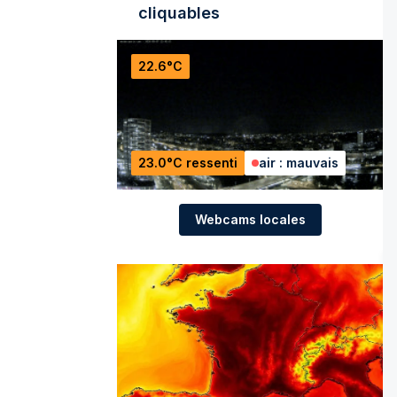
cliquables
22.6°C
23.0°C ressenti
air : mauvais
Webcams locales