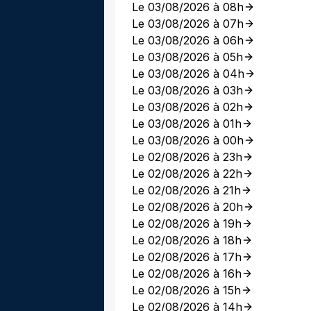
Le 03/08/2026 à 08h
Le 03/08/2026 à 07h
Le 03/08/2026 à 06h
Le 03/08/2026 à 05h
Le 03/08/2026 à 04h
Le 03/08/2026 à 03h
Le 03/08/2026 à 02h
Le 03/08/2026 à 01h
Le 03/08/2026 à 00h
Le 02/08/2026 à 23h
Le 02/08/2026 à 22h
Le 02/08/2026 à 21h
Le 02/08/2026 à 20h
Le 02/08/2026 à 19h
Le 02/08/2026 à 18h
Le 02/08/2026 à 17h
Le 02/08/2026 à 16h
Le 02/08/2026 à 15h
Le 02/08/2026 à 14h