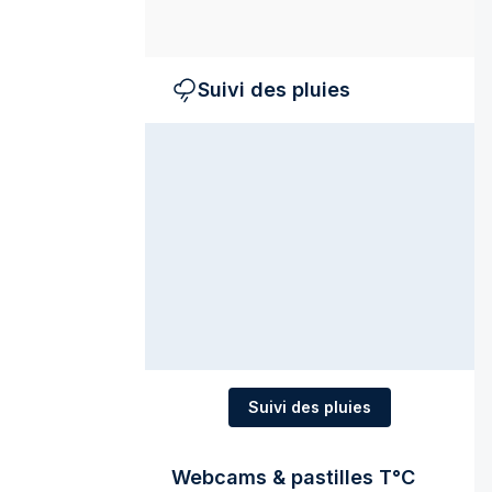
Suivi des pluies
Suivi des pluies
Webcams & pastilles T°C