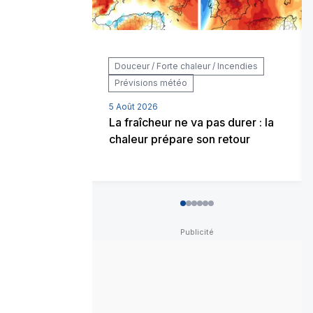
Douceur / Forte chaleur / Incendies
Prévisions météo
5 Août 2026
La fraîcheur ne va pas durer : la
chaleur prépare son retour
0
1
2
3
4
5