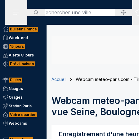
Rechercher
Menu secondaire
Bulletin France
Week-end
15 jours
Alerte 8 jours
Prévi. saison
Accueil
Webcam meteo-paris.com - Tim
Pluies
Nuages
Orages
Webcam meteo-pari
Station Paris
vue Seine, Boulogne
Votre quartier
Webcams
Enregistrement d'une heu