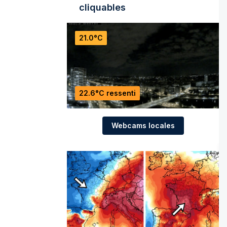
cliquables
21.0°C
22.6°C ressenti
Webcams locales