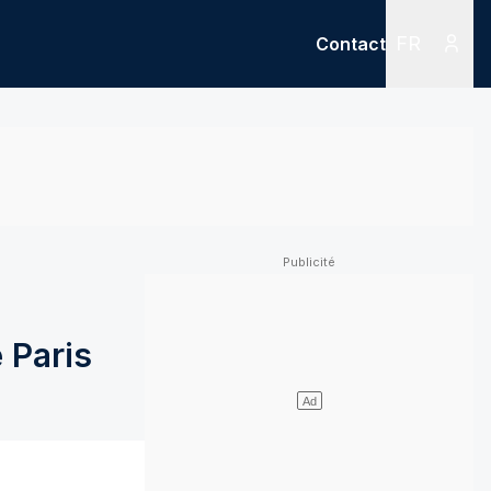
FR
Contact
Menu
Menu des
 Paris