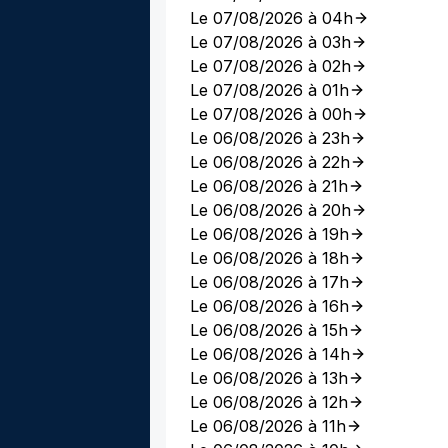
Le 07/08/2026 à 04h
Le 07/08/2026 à 03h
Le 07/08/2026 à 02h
Le 07/08/2026 à 01h
Le 07/08/2026 à 00h
Le 06/08/2026 à 23h
Le 06/08/2026 à 22h
Le 06/08/2026 à 21h
Le 06/08/2026 à 20h
Le 06/08/2026 à 19h
Le 06/08/2026 à 18h
Le 06/08/2026 à 17h
Le 06/08/2026 à 16h
Le 06/08/2026 à 15h
Le 06/08/2026 à 14h
Le 06/08/2026 à 13h
Le 06/08/2026 à 12h
Le 06/08/2026 à 11h