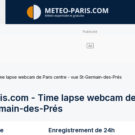
Sites expertisés
e lapse webcam de Paris centre - vue St-Germain-des-Prés
s.com - Time lapse webcam de
rmain-des-Prés
re
Enregistrement de 24h