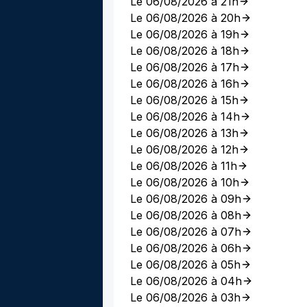
Le 06/08/2026 à 21h
Le 06/08/2026 à 20h
Le 06/08/2026 à 19h
Le 06/08/2026 à 18h
Le 06/08/2026 à 17h
Le 06/08/2026 à 16h
Le 06/08/2026 à 15h
Le 06/08/2026 à 14h
Le 06/08/2026 à 13h
Le 06/08/2026 à 12h
Le 06/08/2026 à 11h
Le 06/08/2026 à 10h
Le 06/08/2026 à 09h
Le 06/08/2026 à 08h
Le 06/08/2026 à 07h
Le 06/08/2026 à 06h
Le 06/08/2026 à 05h
Le 06/08/2026 à 04h
Le 06/08/2026 à 03h