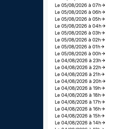
Le 05/08/2026 à 07h
Le 05/08/2026 à 06h
Le 05/08/2026 à 05h
Le 05/08/2026 à 04h
Le 05/08/2026 à 03h
Le 05/08/2026 à 02h
Le 05/08/2026 à 01h
Le 05/08/2026 à 00h
Le 04/08/2026 à 23h
Le 04/08/2026 à 22h
Le 04/08/2026 à 21h
Le 04/08/2026 à 20h
Le 04/08/2026 à 19h
Le 04/08/2026 à 18h
Le 04/08/2026 à 17h
Le 04/08/2026 à 16h
Le 04/08/2026 à 15h
Le 04/08/2026 à 14h