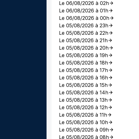
Le 06/08/2026 à 02h
Le 06/08/2026 à 01h
Le 06/08/2026 à 00h
Le 05/08/2026 à 23h
Le 05/08/2026 à 22h
Le 05/08/2026 à 21h
Le 05/08/2026 à 20h
Le 05/08/2026 à 19h
Le 05/08/2026 à 18h
Le 05/08/2026 à 17h
Le 05/08/2026 à 16h
Le 05/08/2026 à 15h
Le 05/08/2026 à 14h
Le 05/08/2026 à 13h
Le 05/08/2026 à 12h
Le 05/08/2026 à 11h
Le 05/08/2026 à 10h
Le 05/08/2026 à 09h
Le 05/08/2026 à 08h