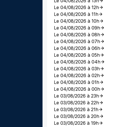
Le 04/08/2026 à 13h
Le 04/08/2026 à 12h
Le 04/08/2026 à 11h
Le 04/08/2026 à 10h
Le 04/08/2026 à 09h
Le 04/08/2026 à 08h
Le 04/08/2026 à 07h
Le 04/08/2026 à 06h
Le 04/08/2026 à 05h
Le 04/08/2026 à 04h
Le 04/08/2026 à 03h
Le 04/08/2026 à 02h
Le 04/08/2026 à 01h
Le 04/08/2026 à 00h
Le 03/08/2026 à 23h
Le 03/08/2026 à 22h
Le 03/08/2026 à 21h
Le 03/08/2026 à 20h
Le 03/08/2026 à 19h