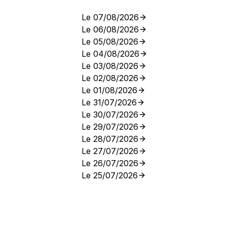
Le 07/08/2026
Le 06/08/2026
Le 05/08/2026
Le 04/08/2026
Le 03/08/2026
Le 02/08/2026
Le 01/08/2026
Le 31/07/2026
Le 30/07/2026
Le 29/07/2026
Le 28/07/2026
Le 27/07/2026
Le 26/07/2026
Le 25/07/2026