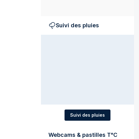
Suivi des pluies
Suivi des pluies
Webcams & pastilles T°C