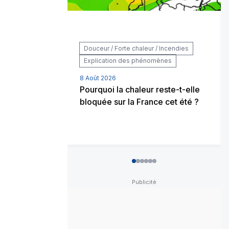
Douceur / Forte chaleur / Incendies
Explication des phénomènes
8 Août 2026
Pourquoi la chaleur reste-t-elle
bloquée sur la France cet été ?
0
1
2
3
4
5