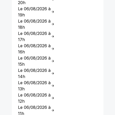
20h
Le 06/08/2026 à
19h
Le 06/08/2026 à
18h
Le 06/08/2026 à
17h
Le 06/08/2026 à
16h
Le 06/08/2026 à
15h
Le 06/08/2026 à
14h
Le 06/08/2026 à
13h
Le 06/08/2026 à
12h
Le 06/08/2026 à
11h