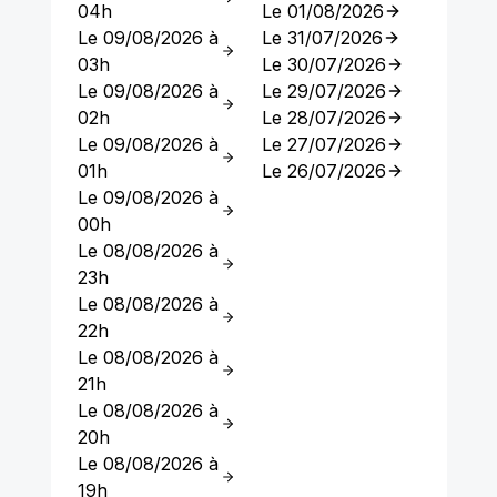
04h
Le 01/08/2026
Le 09/08/2026 à
Le 31/07/2026
03h
Le 30/07/2026
Le 09/08/2026 à
Le 29/07/2026
02h
Le 28/07/2026
Le 09/08/2026 à
Le 27/07/2026
01h
Le 26/07/2026
Le 09/08/2026 à
00h
Le 08/08/2026 à
23h
Le 08/08/2026 à
22h
Le 08/08/2026 à
21h
Le 08/08/2026 à
20h
Le 08/08/2026 à
19h