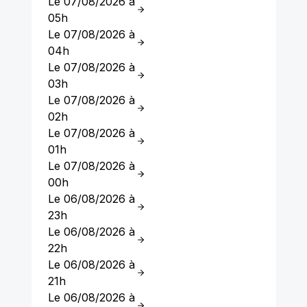
Le 07/08/2026 à
05h
Le 07/08/2026 à
04h
Le 07/08/2026 à
03h
Le 07/08/2026 à
02h
Le 07/08/2026 à
01h
Le 07/08/2026 à
00h
Le 06/08/2026 à
23h
Le 06/08/2026 à
22h
Le 06/08/2026 à
21h
Le 06/08/2026 à