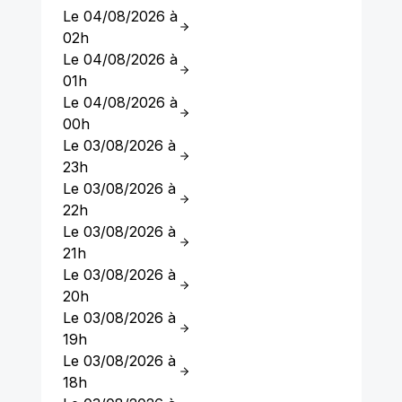
Le 04/08/2026 à
02h
Le 04/08/2026 à
01h
Le 04/08/2026 à
00h
Le 03/08/2026 à
23h
Le 03/08/2026 à
22h
Le 03/08/2026 à
21h
Le 03/08/2026 à
20h
Le 03/08/2026 à
19h
Le 03/08/2026 à
18h