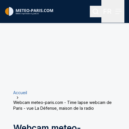
FR
Rechercher
Menu
Menu des
Accueil
Webcam meteo-paris.com - Time lapse webcam de
Paris - vue La Défense, maison de la radio
Webcam meteo-