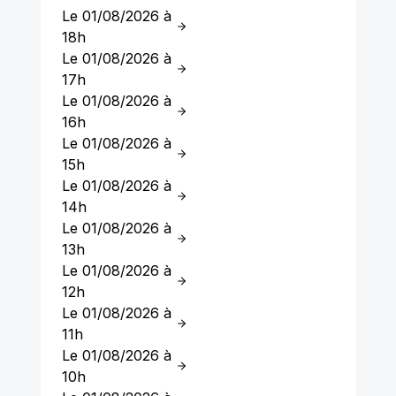
Le 01/08/2026 à
18h
Le 01/08/2026 à
17h
Le 01/08/2026 à
16h
Le 01/08/2026 à
15h
Le 01/08/2026 à
14h
Le 01/08/2026 à
13h
Le 01/08/2026 à
12h
Le 01/08/2026 à
11h
Le 01/08/2026 à
10h