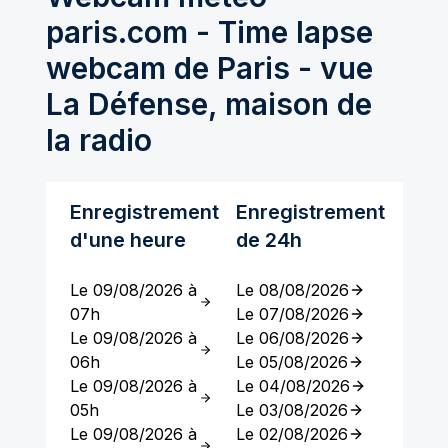
paris.com - Time lapse
webcam de Paris - vue
La Défense, maison de
la radio
Enregistrement
Enregistrement
d'une heure
de 24h
Le 09/08/2026 à
Le 08/08/2026
07h
Le 07/08/2026
Le 09/08/2026 à
Le 06/08/2026
06h
Le 05/08/2026
Le 09/08/2026 à
Le 04/08/2026
05h
Le 03/08/2026
Le 09/08/2026 à
Le 02/08/2026