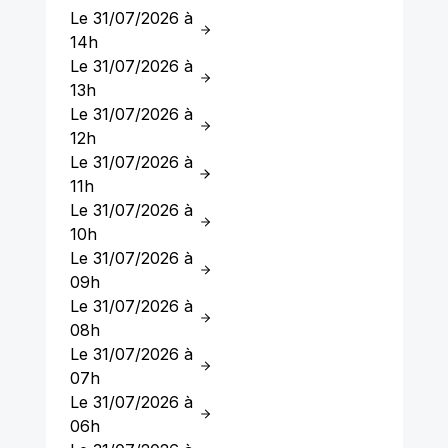
Le 31/07/2026 à
14h
Le 31/07/2026 à
13h
Le 31/07/2026 à
12h
Le 31/07/2026 à
11h
Le 31/07/2026 à
10h
Le 31/07/2026 à
09h
Le 31/07/2026 à
08h
Le 31/07/2026 à
07h
Le 31/07/2026 à
06h