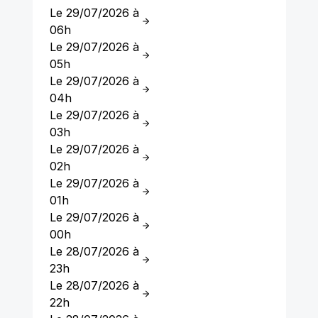
Le 29/07/2026 à
06h
Le 29/07/2026 à
05h
Le 29/07/2026 à
04h
Le 29/07/2026 à
03h
Le 29/07/2026 à
02h
Le 29/07/2026 à
01h
Le 29/07/2026 à
00h
Le 28/07/2026 à
23h
Le 28/07/2026 à
22h