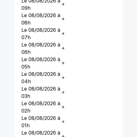
Le 08/08/2026 à
09h
Le 08/08/2026 à
08h
Le 08/08/2026 à
07h
Le 08/08/2026 à
06h
Le 08/08/2026 à
05h
Le 08/08/2026 à
04h
Le 08/08/2026 à
03h
Le 08/08/2026 à
02h
Le 08/08/2026 à
01h
Le 08/08/2026 à