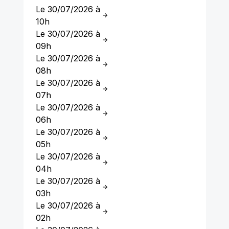
Le 30/07/2026 à
10h
Le 30/07/2026 à
09h
Le 30/07/2026 à
08h
Le 30/07/2026 à
07h
Le 30/07/2026 à
06h
Le 30/07/2026 à
05h
Le 30/07/2026 à
04h
Le 30/07/2026 à
03h
Le 30/07/2026 à
02h